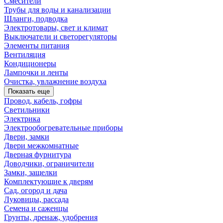
Смесители
Трубы для воды и канализации
Шланги, подводка
Электротовары, свет и климат
Выключатели и светорегуляторы
Элементы питания
Вентиляция
Кондиционеры
Лампочки и ленты
Очистка, увлажнение воздуха
Показать еще
Провод, кабель, гофры
Светильники
Электрика
Электрообогревательные приборы
Двери, замки
Двери межкомнатные
Дверная фурнитура
Доводчики, ограничители
Замки, защелки
Комплектующие к дверям
Сад, огород и дача
Луковицы, рассада
Семена и саженцы
Грунты, дренаж, удобрения