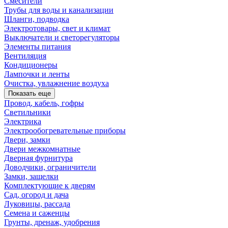
Смесители
Трубы для воды и канализации
Шланги, подводка
Электротовары, свет и климат
Выключатели и светорегуляторы
Элементы питания
Вентиляция
Кондиционеры
Лампочки и ленты
Очистка, увлажнение воздуха
Показать еще
Провод, кабель, гофры
Светильники
Электрика
Электрообогревательные приборы
Двери, замки
Двери межкомнатные
Дверная фурнитура
Доводчики, ограничители
Замки, защелки
Комплектующие к дверям
Сад, огород и дача
Луковицы, рассада
Семена и саженцы
Грунты, дренаж, удобрения