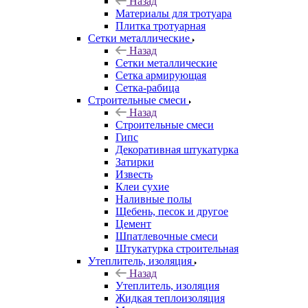
Назад
Материалы для тротуара
Плитка тротуарная
Сетки металлические
Назад
Сетки металлические
Сетка армирующая
Сетка-рабица
Строительные смеси
Назад
Строительные смеси
Гипс
Декоративная штукатурка
Затирки
Известь
Клеи сухие
Наливные полы
Щебень, песок и другое
Цемент
Шпатлевочные смеси
Штукатурка строительная
Утеплитель, изоляция
Назад
Утеплитель, изоляция
Жидкая теплоизоляция