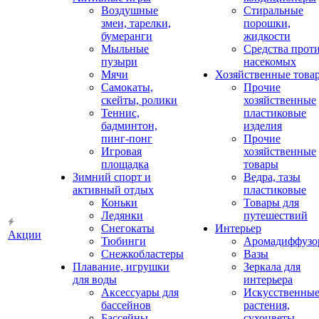
Воздушные
Стиральные
змеи, тарелки,
порошки,
бумеранги
жидкости
Мыльные
Средства прот
пузыри
насекомых
Мячи
Хозяйственные това
Самокаты,
Прочие
скейты, ролики
хозяйственные
Теннис,
пластиковые
бадминтон,
изделия
пинг-понг
Прочие
Игровая
хозяйственные
площадка
товары
Зимний спорт и
Ведра, тазы
активный отдых
пластиковые
Коньки
Товары для
Ледянки
путешествий
Снегокаты
Интерьер
Акции
Тюбинги
Аромадиффузо
Снежкобластеры
Вазы
Плавание, игрушки
Зеркала для
для воды
интерьера
Аксессуары для
Искусственны
бассейнов
растения,
Бассейны
сухоцветы