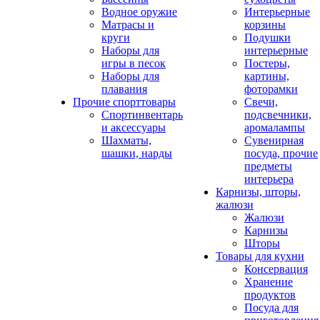
Водное оружие
Интерьерные
Матрасы и
корзины
круги
Подушки
Наборы для
интерьерные
игры в песок
Постеры,
Наборы для
картины,
плавания
фоторамки
Прочие спорттовары
Свечи,
Спортинвентарь
подсвечники,
и аксессуары
аромалампы
Шахматы,
Сувенирная
шашки, нарды
посуда, прочие
предметы
интерьера
Карнизы, шторы,
жалюзи
Жалюзи
Карнизы
Шторы
Товары для кухни
Консервация
Хранение
продуктов
Посуда для