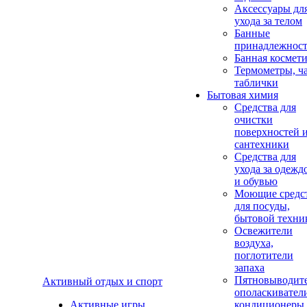
Аксеcсуары дл
ухода за телом
Банные
принадлежнос
Банная космет
Термометры, ч
таблички
Бытовая химия
Средства для
очистки
поверхностей 
сантехники
Средства для
ухода за одежд
и обувью
Моющие средс
для посуды,
бытовой техни
Освежители
воздуха,
поглотители
запаха
Пятновыводите
Активный отдых и спорт
ополаскивател
Активные игры
кондиционеры