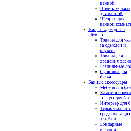
ванной
Полки, зеркала
для ванной
Шторки для
ванной комнат
Уход за одеждой и
обувью
Товары для ухо
за одеждой и
обувью
Товары для
хранения одеж
Гладильные до
Сушилки для
белья
Банные аксессуары
Мебель для ба
Камни и солян
товары для бан
Интерьер для 
Термоизоляция
средства защи
для бани
Бондарные
изделия