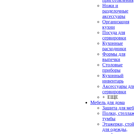
приготовления
Ножи и
разделочные
аксессуары
Организация
кухни
Посуда для
сервировки
Кухонные
расходники
Формы для
выпечки
Столовые
приборы
Кухонный
инвентарь
Аксессуары дл
сервировки
+ ЕЩЕ
Мебель для дома
Защита для ме
Полки, стеллаж
тумбы
Этажерки, сто
для одежды,