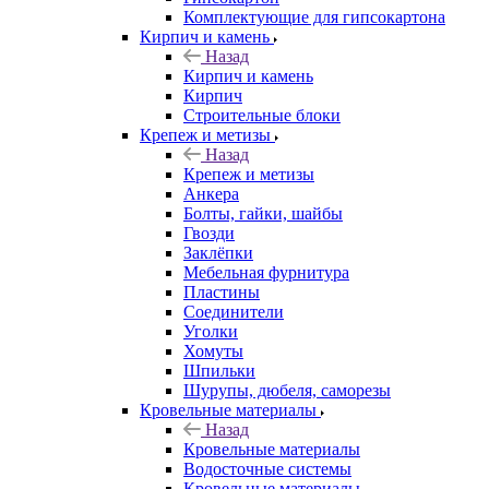
Комплектующие для гипсокартона
Кирпич и камень
Назад
Кирпич и камень
Кирпич
Строительные блоки
Крепеж и метизы
Назад
Крепеж и метизы
Анкера
Болты, гайки, шайбы
Гвозди
Заклёпки
Мебельная фурнитура
Пластины
Соединители
Уголки
Хомуты
Шпильки
Шурупы, дюбеля, саморезы
Кровельные материалы
Назад
Кровельные материалы
Водосточные системы
Кровельные материалы