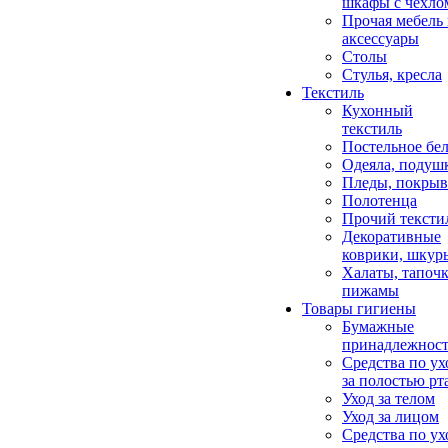
шкафы с чехло
Прочая мебель
аксессуары
Столы
Стулья, кресла
Текстиль
Кухонный
текстиль
Постельное бел
Одеяла, подуш
Пледы, покрыв
Полотенца
Прочий тексти
Декоративные
коврики, шкур
Халаты, тапочк
пижамы
Товары гигиены
Бумажные
принадлежнос
Средства по ух
за полостью рт
Уход за телом
Уход за лицом
Средства по ух