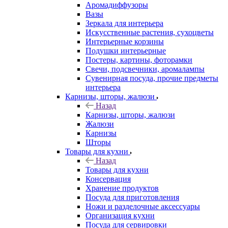
Аромадиффузоры
Вазы
Зеркала для интерьера
Искусственные растения, сухоцветы
Интерьерные корзины
Подушки интерьерные
Постеры, картины, фоторамки
Свечи, подсвечники, аромалампы
Сувенирная посуда, прочие предметы
интерьера
Карнизы, шторы, жалюзи
Назад
Карнизы, шторы, жалюзи
Жалюзи
Карнизы
Шторы
Товары для кухни
Назад
Товары для кухни
Консервация
Хранение продуктов
Посуда для приготовления
Ножи и разделочные аксессуары
Организация кухни
Посуда для сервировки