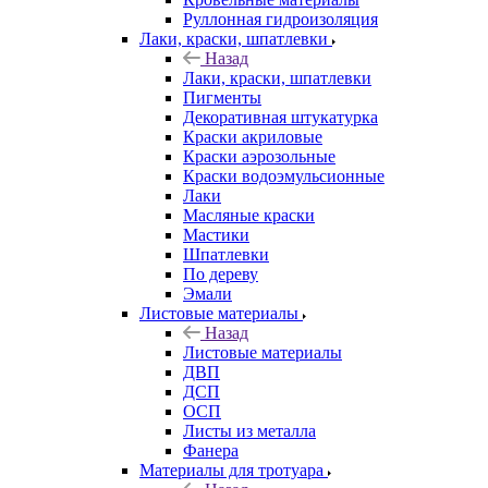
Руллонная гидроизоляция
Лаки, краски, шпатлевки
Назад
Лаки, краски, шпатлевки
Пигменты
Декоративная штукатурка
Краски акриловые
Краски аэрозольные
Краски водоэмульсионные
Лаки
Масляные краски
Мастики
Шпатлевки
По дереву
Эмали
Листовые материалы
Назад
Листовые материалы
ДВП
ДСП
ОСП
Листы из металла
Фанера
Материалы для тротуара