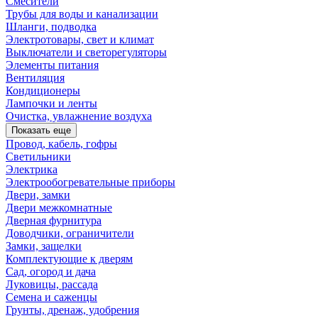
Смесители
Трубы для воды и канализации
Шланги, подводка
Электротовары, свет и климат
Выключатели и светорегуляторы
Элементы питания
Вентиляция
Кондиционеры
Лампочки и ленты
Очистка, увлажнение воздуха
Показать еще
Провод, кабель, гофры
Светильники
Электрика
Электрообогревательные приборы
Двери, замки
Двери межкомнатные
Дверная фурнитура
Доводчики, ограничители
Замки, защелки
Комплектующие к дверям
Сад, огород и дача
Луковицы, рассада
Семена и саженцы
Грунты, дренаж, удобрения