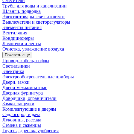
Смесители
Трубы для воды и канализации
Шланги, подводка
Электротовары, свет и климат
Выключатели и светорегуляторы
Элементы питания
Вентиляция
Кондиционеры
Лампочки и ленты
Очистка, увлажнение воздуха
Показать еще
Провод, кабель, гофры
Светильники
Электрика
Электрообогревательные приборы
Двери, замки
Двери межкомнатные
Дверная фурнитура
Доводчики, ограничители
Замки, защелки
Комплектующие к дверям
Сад, огород и дача
Луковицы, рассада
Семена и саженцы
Грунты, дренаж, удобрения