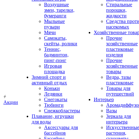
Воздушные
Стиральные
змеи, тарелки,
порошки,
бумеранги
жидкости
Мыльные
Средства прот
пузыри
насекомых
Мячи
Хозяйственные това
Самокаты,
Прочие
скейты, ролики
хозяйственные
Теннис,
пластиковые
бадминтон,
изделия
пинг-понг
Прочие
Игровая
хозяйственные
площадка
товары
Зимний спорт и
Ведра, тазы
активный отдых
пластиковые
Коньки
Товары для
Ледянки
путешествий
Снегокаты
Интерьер
Акции
Тюбинги
Аромадиффузо
Снежкобластеры
Вазы
Плавание, игрушки
Зеркала для
для воды
интерьера
Аксессуары для
Искусственны
бассейнов
растения,
Бассейны
сухоцветы