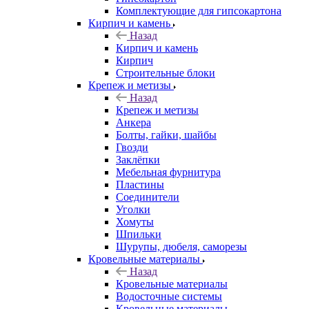
Комплектующие для гипсокартона
Кирпич и камень
Назад
Кирпич и камень
Кирпич
Строительные блоки
Крепеж и метизы
Назад
Крепеж и метизы
Анкера
Болты, гайки, шайбы
Гвозди
Заклёпки
Мебельная фурнитура
Пластины
Соединители
Уголки
Хомуты
Шпильки
Шурупы, дюбеля, саморезы
Кровельные материалы
Назад
Кровельные материалы
Водосточные системы
Кровельные материалы