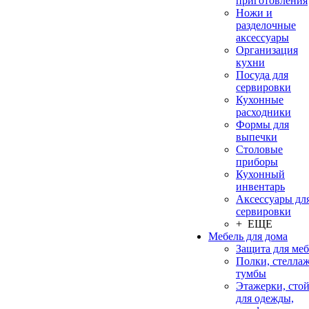
приготовления
Ножи и
разделочные
аксессуары
Организация
кухни
Посуда для
сервировки
Кухонные
расходники
Формы для
выпечки
Столовые
приборы
Кухонный
инвентарь
Аксессуары дл
сервировки
+ ЕЩЕ
Мебель для дома
Защита для ме
Полки, стеллаж
тумбы
Этажерки, сто
для одежды,