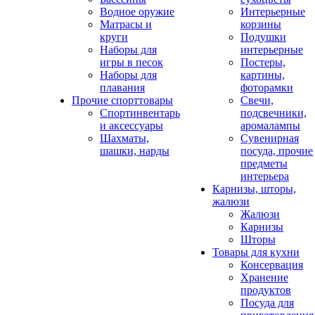
Водное оружие
Интерьерные
Матрасы и
корзины
круги
Подушки
Наборы для
интерьерные
игры в песок
Постеры,
Наборы для
картины,
плавания
фоторамки
Прочие спорттовары
Свечи,
Спортинвентарь
подсвечники,
и аксессуары
аромалампы
Шахматы,
Сувенирная
шашки, нарды
посуда, прочие
предметы
интерьера
Карнизы, шторы,
жалюзи
Жалюзи
Карнизы
Шторы
Товары для кухни
Консервация
Хранение
продуктов
Посуда для