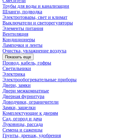
Смесители
Трубы для воды и канализации
Шланги, подводка
Электротовары, свет и климат
Выключатели и светорегуляторы
Элементы питания
Вентиляция
Кондиционеры
Лампочки и ленты
Очистка, увлажнение воздуха
Показать еще
Провод, кабель, гофры
Светильники
Электрика
Электрообогревательные приборы
Двери, замки
Двери межкомнатные
Дверная фурнитура
Доводчики, ограничители
Замки, защелки
Комплектующие к дверям
Сад, огород и дача
Луковицы, рассада
Семена и саженцы
Грунты, дренаж, удобрения