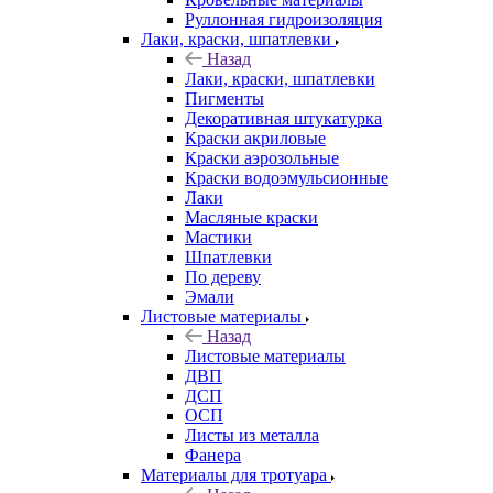
Руллонная гидроизоляция
Лаки, краски, шпатлевки
Назад
Лаки, краски, шпатлевки
Пигменты
Декоративная штукатурка
Краски акриловые
Краски аэрозольные
Краски водоэмульсионные
Лаки
Масляные краски
Мастики
Шпатлевки
По дереву
Эмали
Листовые материалы
Назад
Листовые материалы
ДВП
ДСП
ОСП
Листы из металла
Фанера
Материалы для тротуара