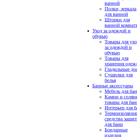
ванной
Полки, зеркала
для ванной
Шторки для
ванной комнат
Уход за одеждой и
обувью
Товары для ухо
за одеждой и
обувью
Товары для
хранения одеж
Гладильные до
Сушилки для
белья
Банные аксессуары
Мебель для ба
Камни и солян
товары для бан
Интерьер для 
Термоизоляция
средства защи
для бани
Бондарные
изделия