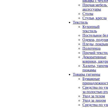
шкафы с чехло
Прочая мебель
аксессуары
Столы
Стулья, кресла
Текстиль
Кухонный
текстиль
Постельное бел
Одеяла, подуш
Пледы, покрыв
Полотенца
Прочий тексти
Декоративные
коврики, шкур
Халаты, тапочк
пижамы
Товары гигиены
Бумажные
принадлежнос
Средства по ух
за полостью рт
Уход за телом
Уход за лицом
Средства по ух