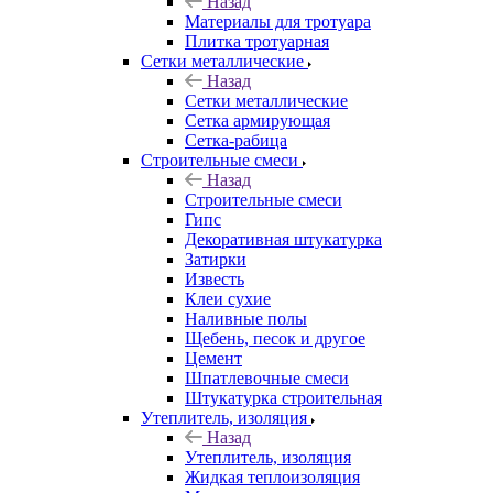
Назад
Материалы для тротуара
Плитка тротуарная
Сетки металлические
Назад
Сетки металлические
Сетка армирующая
Сетка-рабица
Строительные смеси
Назад
Строительные смеси
Гипс
Декоративная штукатурка
Затирки
Известь
Клеи сухие
Наливные полы
Щебень, песок и другое
Цемент
Шпатлевочные смеси
Штукатурка строительная
Утеплитель, изоляция
Назад
Утеплитель, изоляция
Жидкая теплоизоляция