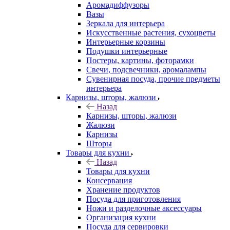
Аромадиффузоры
Вазы
Зеркала для интерьера
Искусственные растения, сухоцветы
Интерьерные корзины
Подушки интерьерные
Постеры, картины, фоторамки
Свечи, подсвечники, аромалампы
Сувенирная посуда, прочие предметы
интерьера
Карнизы, шторы, жалюзи
Назад
Карнизы, шторы, жалюзи
Жалюзи
Карнизы
Шторы
Товары для кухни
Назад
Товары для кухни
Консервация
Хранение продуктов
Посуда для приготовления
Ножи и разделочные аксессуары
Организация кухни
Посуда для сервировки