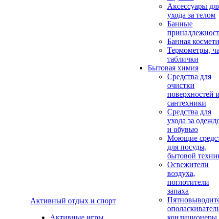
Аксеcсуары дл
ухода за телом
Банные
принадлежнос
Банная космет
Термометры, ч
таблички
Бытовая химия
Средства для
очистки
поверхностей 
сантехники
Средства для
ухода за одежд
и обувью
Моющие средс
для посуды,
бытовой техни
Освежители
воздуха,
поглотители
запаха
Пятновыводите
Активный отдых и спорт
ополаскивател
Активные игры
кондиционеры