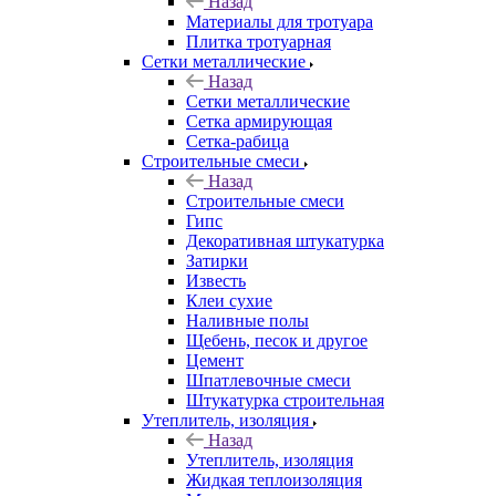
Назад
Материалы для тротуара
Плитка тротуарная
Сетки металлические
Назад
Сетки металлические
Сетка армирующая
Сетка-рабица
Строительные смеси
Назад
Строительные смеси
Гипс
Декоративная штукатурка
Затирки
Известь
Клеи сухие
Наливные полы
Щебень, песок и другое
Цемент
Шпатлевочные смеси
Штукатурка строительная
Утеплитель, изоляция
Назад
Утеплитель, изоляция
Жидкая теплоизоляция