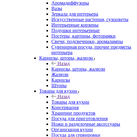
Аромадиффузоры
Вазы
Зеркала для интерьера
Искусственные растения, сухоцветы
Интерьерные корзины
Подушки интерьерные
Постеры, картины, фоторамки
Свечи, подсвечники, аромалампы
Сувенирная посуда, прочие предметы
интерьера
Карнизы, шторы, жалюзи
Назад
Карнизы, шторы, жалюзи
Жалюзи
Карнизы
Шторы
Товары для кухни
Назад
Товары для кухни
Консервация
Хранение продуктов
Посуда для приготовления
Ножи и разделочные аксессуары
Организация кухни
Посуда для сервировки