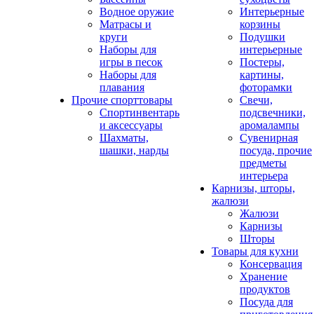
Водное оружие
Интерьерные
Матрасы и
корзины
круги
Подушки
Наборы для
интерьерные
игры в песок
Постеры,
Наборы для
картины,
плавания
фоторамки
Прочие спорттовары
Свечи,
Спортинвентарь
подсвечники,
и аксессуары
аромалампы
Шахматы,
Сувенирная
шашки, нарды
посуда, прочие
предметы
интерьера
Карнизы, шторы,
жалюзи
Жалюзи
Карнизы
Шторы
Товары для кухни
Консервация
Хранение
продуктов
Посуда для