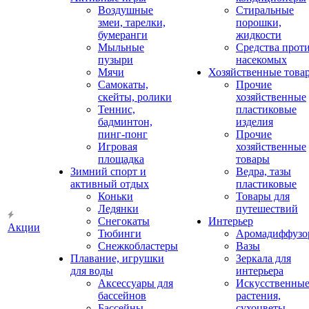
Воздушные
Стиральные
змеи, тарелки,
порошки,
бумеранги
жидкости
Мыльные
Средства прот
пузыри
насекомых
Мячи
Хозяйственные това
Самокаты,
Прочие
скейты, ролики
хозяйственные
Теннис,
пластиковые
бадминтон,
изделия
пинг-понг
Прочие
Игровая
хозяйственные
площадка
товары
Зимний спорт и
Ведра, тазы
активный отдых
пластиковые
Коньки
Товары для
Ледянки
путешествий
Снегокаты
Интерьер
Акции
Тюбинги
Аромадиффузо
Снежкобластеры
Вазы
Плавание, игрушки
Зеркала для
для воды
интерьера
Аксессуары для
Искусственны
бассейнов
растения,
Бассейны
сухоцветы