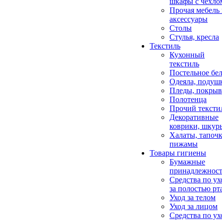
шкафы с чехло
Прочая мебель
аксессуары
Столы
Стулья, кресла
Текстиль
Кухонный
текстиль
Постельное бел
Одеяла, подуш
Пледы, покрыв
Полотенца
Прочий тексти
Декоративные
коврики, шкур
Халаты, тапочк
пижамы
Товары гигиены
Бумажные
принадлежнос
Средства по ух
за полостью рт
Уход за телом
Уход за лицом
Средства по ух