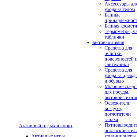
Аксеcсуары дл
ухода за телом
Банные
принадлежнос
Банная космет
Термометры, ч
таблички
Бытовая химия
Средства для
очистки
поверхностей 
сантехники
Средства для
ухода за одежд
и обувью
Моющие средс
для посуды,
бытовой техни
Освежители
воздуха,
поглотители
запаха
Пятновыводите
Активный отдых и спорт
ополаскивател
Активные игры
кондиционеры