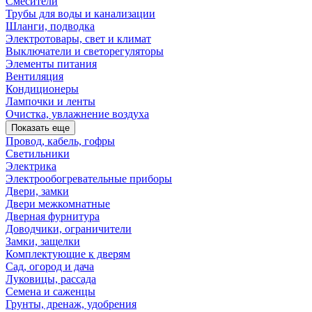
Смесители
Трубы для воды и канализации
Шланги, подводка
Электротовары, свет и климат
Выключатели и светорегуляторы
Элементы питания
Вентиляция
Кондиционеры
Лампочки и ленты
Очистка, увлажнение воздуха
Показать еще
Провод, кабель, гофры
Светильники
Электрика
Электрообогревательные приборы
Двери, замки
Двери межкомнатные
Дверная фурнитура
Доводчики, ограничители
Замки, защелки
Комплектующие к дверям
Сад, огород и дача
Луковицы, рассада
Семена и саженцы
Грунты, дренаж, удобрения