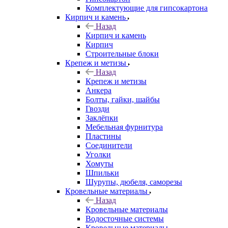
Комплектующие для гипсокартона
Кирпич и камень
Назад
Кирпич и камень
Кирпич
Строительные блоки
Крепеж и метизы
Назад
Крепеж и метизы
Анкера
Болты, гайки, шайбы
Гвозди
Заклёпки
Мебельная фурнитура
Пластины
Соединители
Уголки
Хомуты
Шпильки
Шурупы, дюбеля, саморезы
Кровельные материалы
Назад
Кровельные материалы
Водосточные системы
Кровельные материалы