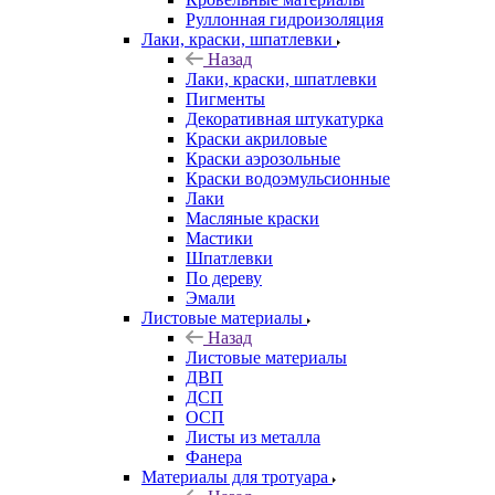
Руллонная гидроизоляция
Лаки, краски, шпатлевки
Назад
Лаки, краски, шпатлевки
Пигменты
Декоративная штукатурка
Краски акриловые
Краски аэрозольные
Краски водоэмульсионные
Лаки
Масляные краски
Мастики
Шпатлевки
По дереву
Эмали
Листовые материалы
Назад
Листовые материалы
ДВП
ДСП
ОСП
Листы из металла
Фанера
Материалы для тротуара