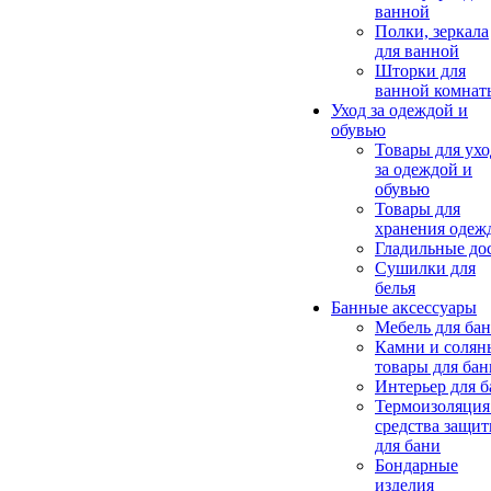
ванной
Полки, зеркала
для ванной
Шторки для
ванной комнат
Уход за одеждой и
обувью
Товары для ухо
за одеждой и
обувью
Товары для
хранения одеж
Гладильные до
Сушилки для
белья
Банные аксессуары
Мебель для ба
Камни и солян
товары для бан
Интерьер для 
Термоизоляция
средства защи
для бани
Бондарные
изделия