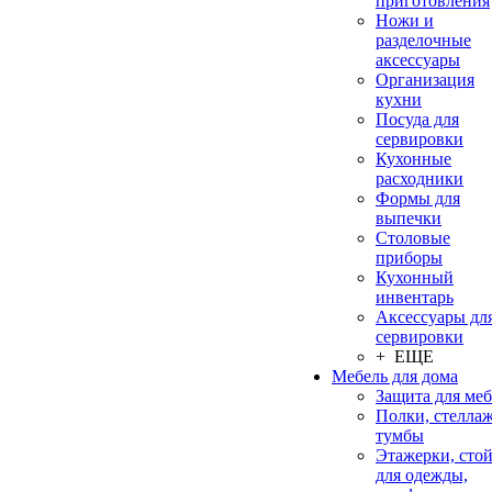
приготовления
Ножи и
разделочные
аксессуары
Организация
кухни
Посуда для
сервировки
Кухонные
расходники
Формы для
выпечки
Столовые
приборы
Кухонный
инвентарь
Аксессуары дл
сервировки
+ ЕЩЕ
Мебель для дома
Защита для ме
Полки, стеллаж
тумбы
Этажерки, сто
для одежды,