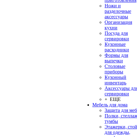
приготовления
Ножи и
разделочные
аксессуары
Организация
кухни
Посуда для
сервировки
Кухонные
расходники
Формы для
выпечки
Столовые
приборы
Кухонный
инвентарь
Аксессуары дл
сервировки
+ ЕЩЕ
Мебель для дома
Защита для ме
Полки, стеллаж
тумбы
Этажерки, сто
для одежды,