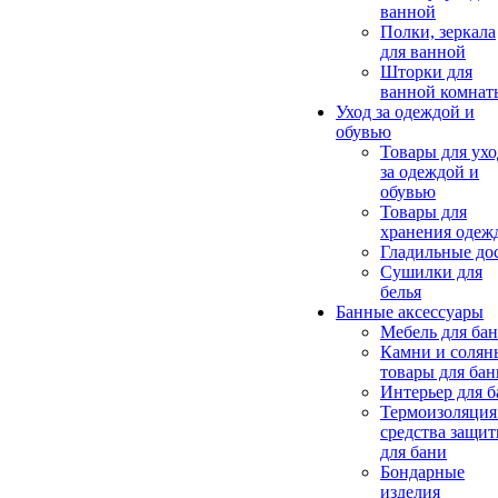
ванной
Полки, зеркала
для ванной
Шторки для
ванной комнат
Уход за одеждой и
обувью
Товары для ухо
за одеждой и
обувью
Товары для
хранения одеж
Гладильные до
Сушилки для
белья
Банные аксессуары
Мебель для ба
Камни и солян
товары для бан
Интерьер для 
Термоизоляция
средства защи
для бани
Бондарные
изделия