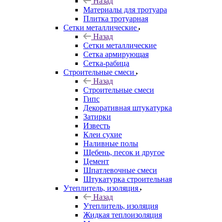
Назад
Материалы для тротуара
Плитка тротуарная
Сетки металлические
Назад
Сетки металлические
Сетка армирующая
Сетка-рабица
Строительные смеси
Назад
Строительные смеси
Гипс
Декоративная штукатурка
Затирки
Известь
Клеи сухие
Наливные полы
Щебень, песок и другое
Цемент
Шпатлевочные смеси
Штукатурка строительная
Утеплитель, изоляция
Назад
Утеплитель, изоляция
Жидкая теплоизоляция