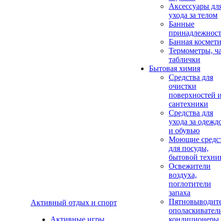
Аксеcсуары дл
ухода за телом
Банные
принадлежнос
Банная космет
Термометры, ч
таблички
Бытовая химия
Средства для
очистки
поверхностей 
сантехники
Средства для
ухода за одежд
и обувью
Моющие средс
для посуды,
бытовой техни
Освежители
воздуха,
поглотители
запаха
Пятновыводите
Активный отдых и спорт
ополаскивател
Активные игры
кондиционеры