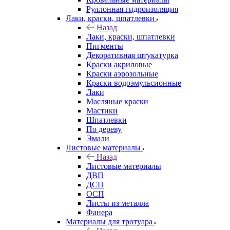
Руллонная гидроизоляция
Лаки, краски, шпатлевки
Назад
Лаки, краски, шпатлевки
Пигменты
Декоративная штукатурка
Краски акриловые
Краски аэрозольные
Краски водоэмульсионные
Лаки
Масляные краски
Мастики
Шпатлевки
По дереву
Эмали
Листовые материалы
Назад
Листовые материалы
ДВП
ДСП
ОСП
Листы из металла
Фанера
Материалы для тротуара