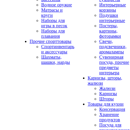
Водное оружие
Интерьерные
Матрасы и
корзины
круги
Подушки
Наборы для
интерьерные
игры в песок
Постеры,
Наборы для
картины,
плавания
фоторамки
Прочие спорттовары
Свечи,
Спортинвентарь
подсвечники,
и аксессуары
аромалампы
Шахматы,
Сувенирная
шашки, нарды
посуда, прочие
предметы
интерьера
Карнизы, шторы,
жалюзи
Жалюзи
Карнизы
Шторы
Товары для кухни
Консервация
Хранение
продуктов
Посуда для