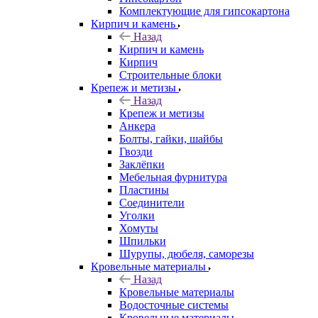
Комплектующие для гипсокартона
Кирпич и камень
Назад
Кирпич и камень
Кирпич
Строительные блоки
Крепеж и метизы
Назад
Крепеж и метизы
Анкера
Болты, гайки, шайбы
Гвозди
Заклёпки
Мебельная фурнитура
Пластины
Соединители
Уголки
Хомуты
Шпильки
Шурупы, дюбеля, саморезы
Кровельные материалы
Назад
Кровельные материалы
Водосточные системы
Кровельные материалы