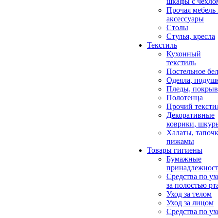
шкафы с чехло
Прочая мебель
аксессуары
Столы
Стулья, кресла
Текстиль
Кухонный
текстиль
Постельное бел
Одеяла, подуш
Пледы, покрыв
Полотенца
Прочий тексти
Декоративные
коврики, шкур
Халаты, тапочк
пижамы
Товары гигиены
Бумажные
принадлежнос
Средства по ух
за полостью рт
Уход за телом
Уход за лицом
Средства по ух