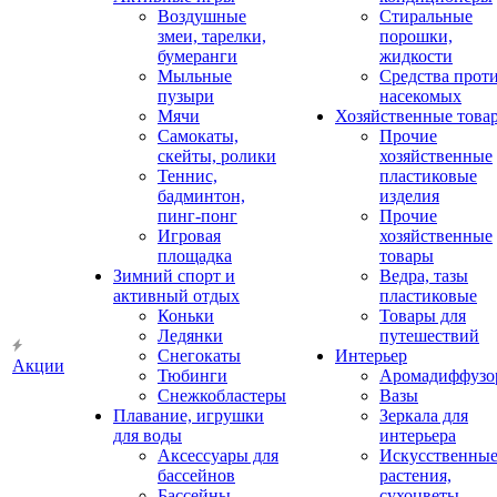
Воздушные
Стиральные
змеи, тарелки,
порошки,
бумеранги
жидкости
Мыльные
Средства прот
пузыри
насекомых
Мячи
Хозяйственные това
Самокаты,
Прочие
скейты, ролики
хозяйственные
Теннис,
пластиковые
бадминтон,
изделия
пинг-понг
Прочие
Игровая
хозяйственные
площадка
товары
Зимний спорт и
Ведра, тазы
активный отдых
пластиковые
Коньки
Товары для
Ледянки
путешествий
Снегокаты
Интерьер
Акции
Тюбинги
Аромадиффузо
Снежкобластеры
Вазы
Плавание, игрушки
Зеркала для
для воды
интерьера
Аксессуары для
Искусственны
бассейнов
растения,
Бассейны
сухоцветы