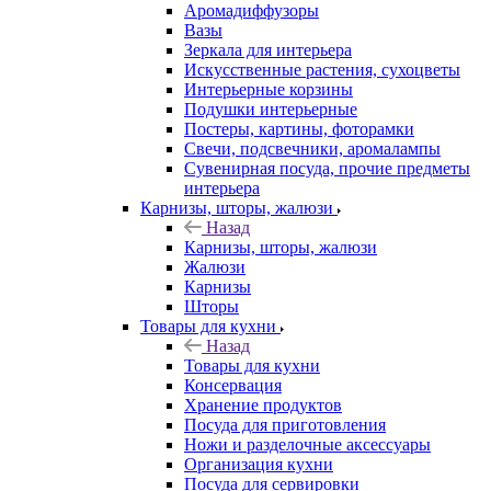
Аромадиффузоры
Вазы
Зеркала для интерьера
Искусственные растения, сухоцветы
Интерьерные корзины
Подушки интерьерные
Постеры, картины, фоторамки
Свечи, подсвечники, аромалампы
Сувенирная посуда, прочие предметы
интерьера
Карнизы, шторы, жалюзи
Назад
Карнизы, шторы, жалюзи
Жалюзи
Карнизы
Шторы
Товары для кухни
Назад
Товары для кухни
Консервация
Хранение продуктов
Посуда для приготовления
Ножи и разделочные аксессуары
Организация кухни
Посуда для сервировки