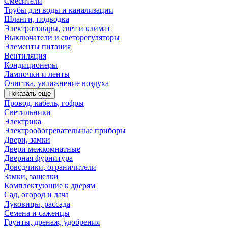
Смесители
Трубы для воды и канализации
Шланги, подводка
Электротовары, свет и климат
Выключатели и светорегуляторы
Элементы питания
Вентиляция
Кондиционеры
Лампочки и ленты
Очистка, увлажнение воздуха
Показать еще
Провод, кабель, гофры
Светильники
Электрика
Электрообогревательные приборы
Двери, замки
Двери межкомнатные
Дверная фурнитура
Доводчики, ограничители
Замки, защелки
Комплектующие к дверям
Сад, огород и дача
Луковицы, рассада
Семена и саженцы
Грунты, дренаж, удобрения