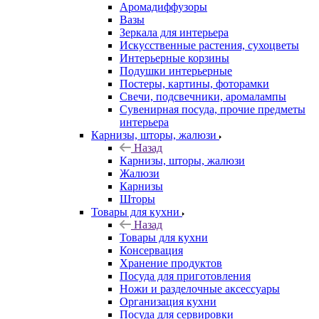
Аромадиффузоры
Вазы
Зеркала для интерьера
Искусственные растения, сухоцветы
Интерьерные корзины
Подушки интерьерные
Постеры, картины, фоторамки
Свечи, подсвечники, аромалампы
Сувенирная посуда, прочие предметы
интерьера
Карнизы, шторы, жалюзи
Назад
Карнизы, шторы, жалюзи
Жалюзи
Карнизы
Шторы
Товары для кухни
Назад
Товары для кухни
Консервация
Хранение продуктов
Посуда для приготовления
Ножи и разделочные аксессуары
Организация кухни
Посуда для сервировки