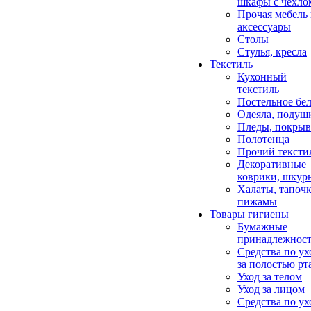
шкафы с чехло
Прочая мебель
аксессуары
Столы
Стулья, кресла
Текстиль
Кухонный
текстиль
Постельное бел
Одеяла, подуш
Пледы, покрыв
Полотенца
Прочий тексти
Декоративные
коврики, шкур
Халаты, тапочк
пижамы
Товары гигиены
Бумажные
принадлежнос
Средства по ух
за полостью рт
Уход за телом
Уход за лицом
Средства по ух