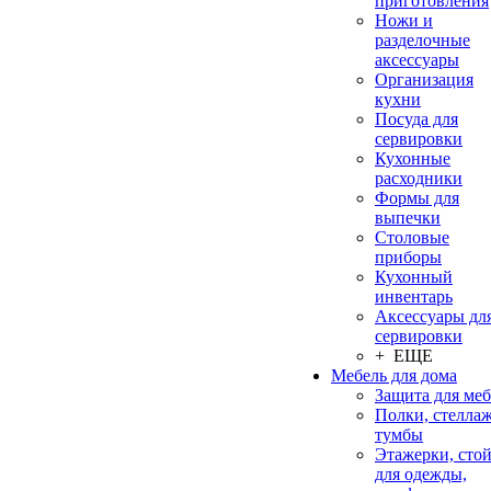
приготовления
Ножи и
разделочные
аксессуары
Организация
кухни
Посуда для
сервировки
Кухонные
расходники
Формы для
выпечки
Столовые
приборы
Кухонный
инвентарь
Аксессуары дл
сервировки
+ ЕЩЕ
Мебель для дома
Защита для ме
Полки, стеллаж
тумбы
Этажерки, сто
для одежды,