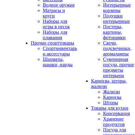
Водное оружие
Интерьерные
Матрасы и
корзины
круги
Подушки
Наборы для
интерьерные
игры в песок
Постеры,
Наборы для
картины,
плавания
фоторамки
Прочие спорттовары
Свечи,
Спортинвентарь
подсвечники,
и аксессуары
аромалампы
Шахматы,
Сувенирная
шашки, нарды
посуда, прочие
предметы
интерьера
Карнизы, шторы,
жалюзи
Жалюзи
Карнизы
Шторы
Товары для кухни
Консервация
Хранение
продуктов
Посуда для