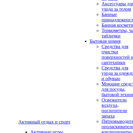
Аксеcсуары дл
ухода за телом
Банные
принадлежнос
Банная космет
Термометры, ч
таблички
Бытовая химия
Средства для
очистки
поверхностей 
сантехники
Средства для
ухода за одежд
и обувью
Моющие средс
для посуды,
бытовой техни
Освежители
воздуха,
поглотители
запаха
Пятновыводите
Активный отдых и спорт
ополаскивател
Активные игры
кондиционеры