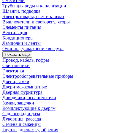
Смесители
Трубы для воды и канализации
Шланги, подводка
Электротовары, свет и климат
Выключатели и светорегуляторы
Элементы питания
Вентиляция
Кондиционеры
Лампочки и ленты
Очистка, увлажнение воздуха
Показать еще
Провод, кабель, гофры
Светильники
Электрика
Электрообогревательные приборы
Двери, замки
Двери межкомнатные
Дверная фурнитура
Доводчики, ограничители
Замки, защелки
Комплектующие к дверям
Сад, огород и дача
Луковицы, рассада
Семена и саженцы
Грунты, дренаж, удобрения