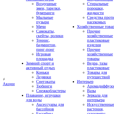
Воздушные
Стиральные
змеи, тарелки,
порошки,
бумеранги
жидкости
Мыльные
Средства прот
пузыри
насекомых
Мячи
Хозяйственные това
Самокаты,
Прочие
скейты, ролики
хозяйственные
Теннис,
пластиковые
бадминтон,
изделия
пинг-понг
Прочие
Игровая
хозяйственные
площадка
товары
Зимний спорт и
Ведра, тазы
активный отдых
пластиковые
Коньки
Товары для
Ледянки
путешествий
Снегокаты
Интерьер
Акции
Тюбинги
Аромадиффузо
Снежкобластеры
Вазы
Плавание, игрушки
Зеркала для
для воды
интерьера
Аксессуары для
Искусственны
бассейнов
растения,
Бассейны
сухоцветы