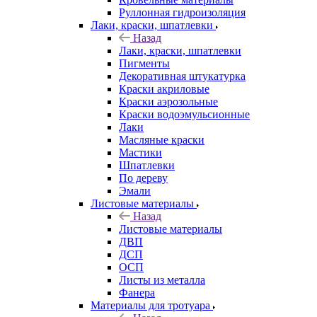
Руллонная гидроизоляция
Лаки, краски, шпатлевки
Назад
Лаки, краски, шпатлевки
Пигменты
Декоративная штукатурка
Краски акриловые
Краски аэрозольные
Краски водоэмульсионные
Лаки
Масляные краски
Мастики
Шпатлевки
По дереву
Эмали
Листовые материалы
Назад
Листовые материалы
ДВП
ДСП
ОСП
Листы из металла
Фанера
Материалы для тротуара