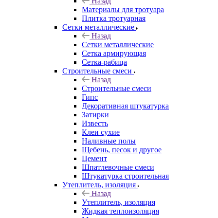
Назад
Материалы для тротуара
Плитка тротуарная
Сетки металлические
Назад
Сетки металлические
Сетка армирующая
Сетка-рабица
Строительные смеси
Назад
Строительные смеси
Гипс
Декоративная штукатурка
Затирки
Известь
Клеи сухие
Наливные полы
Щебень, песок и другое
Цемент
Шпатлевочные смеси
Штукатурка строительная
Утеплитель, изоляция
Назад
Утеплитель, изоляция
Жидкая теплоизоляция