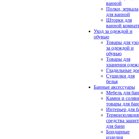
ванной
Полки, зеркала
для ванной
Шторки для
ванной комнат
Уход за одеждой и
обувью
Товары для ухо
за одеждой и
обувью
Товары для
хранения одеж
Гладильные до
Сушилки для
белья
Банные аксессуары
Мебель для ба
Камни и солян
товары для бан
Интерьер для 
Термоизоляция
средства защи
для бани
Бондарные
изделия