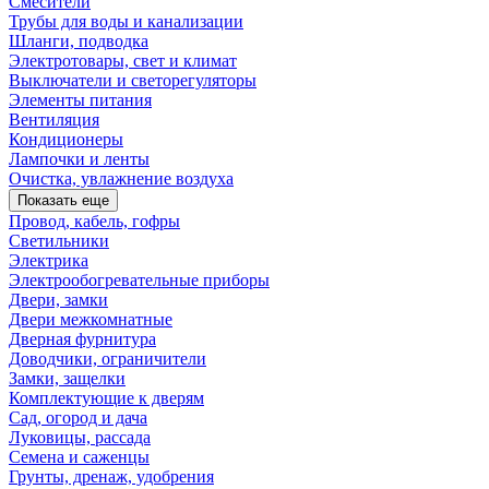
Смесители
Трубы для воды и канализации
Шланги, подводка
Электротовары, свет и климат
Выключатели и светорегуляторы
Элементы питания
Вентиляция
Кондиционеры
Лампочки и ленты
Очистка, увлажнение воздуха
Показать еще
Провод, кабель, гофры
Светильники
Электрика
Электрообогревательные приборы
Двери, замки
Двери межкомнатные
Дверная фурнитура
Доводчики, ограничители
Замки, защелки
Комплектующие к дверям
Сад, огород и дача
Луковицы, рассада
Семена и саженцы
Грунты, дренаж, удобрения