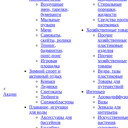
Воздушные
Стиральные
змеи, тарелки,
порошки,
бумеранги
жидкости
Мыльные
Средства прот
пузыри
насекомых
Мячи
Хозяйственные това
Самокаты,
Прочие
скейты, ролики
хозяйственные
Теннис,
пластиковые
бадминтон,
изделия
пинг-понг
Прочие
Игровая
хозяйственные
площадка
товары
Зимний спорт и
Ведра, тазы
активный отдых
пластиковые
Коньки
Товары для
Ледянки
путешествий
Снегокаты
Интерьер
Акции
Тюбинги
Аромадиффузо
Снежкобластеры
Вазы
Плавание, игрушки
Зеркала для
для воды
интерьера
Аксессуары для
Искусственны
бассейнов
растения,
Бассейны
сухоцветы