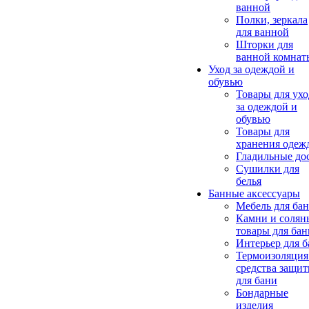
ванной
Полки, зеркала
для ванной
Шторки для
ванной комнат
Уход за одеждой и
обувью
Товары для ухо
за одеждой и
обувью
Товары для
хранения одеж
Гладильные до
Сушилки для
белья
Банные аксессуары
Мебель для ба
Камни и солян
товары для бан
Интерьер для 
Термоизоляция
средства защи
для бани
Бондарные
изделия