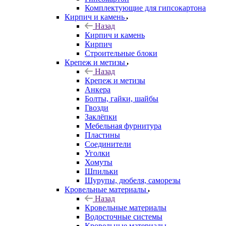
Комплектующие для гипсокартона
Кирпич и камень
Назад
Кирпич и камень
Кирпич
Строительные блоки
Крепеж и метизы
Назад
Крепеж и метизы
Анкера
Болты, гайки, шайбы
Гвозди
Заклёпки
Мебельная фурнитура
Пластины
Соединители
Уголки
Хомуты
Шпильки
Шурупы, дюбеля, саморезы
Кровельные материалы
Назад
Кровельные материалы
Водосточные системы
Кровельные материалы