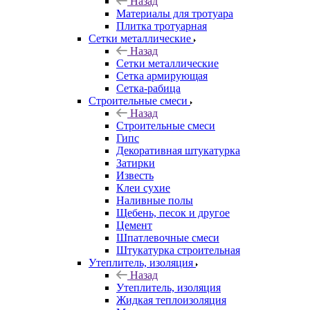
Назад
Материалы для тротуара
Плитка тротуарная
Сетки металлические
Назад
Сетки металлические
Сетка армирующая
Сетка-рабица
Строительные смеси
Назад
Строительные смеси
Гипс
Декоративная штукатурка
Затирки
Известь
Клеи сухие
Наливные полы
Щебень, песок и другое
Цемент
Шпатлевочные смеси
Штукатурка строительная
Утеплитель, изоляция
Назад
Утеплитель, изоляция
Жидкая теплоизоляция