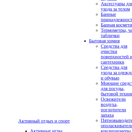
Аксеcсуары дл
ухода за телом
Банные
принадлежнос
Банная космет
Термометры, ч
таблички
Бытовая химия
Средства для
очистки
поверхностей 
сантехники
Средства для
ухода за одежд
и обувью
Моющие средс
для посуды,
бытовой техни
Освежители
воздуха,
поглотители
запаха
Пятновыводите
Активный отдых и спорт
ополаскивател
Активные игры
кондиционеры