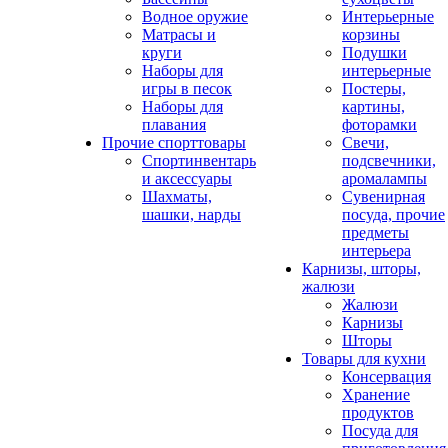
Водное оружие
Интерьерные
Матрасы и
корзины
круги
Подушки
Наборы для
интерьерные
игры в песок
Постеры,
Наборы для
картины,
плавания
фоторамки
Прочие спорттовары
Свечи,
Спортинвентарь
подсвечники,
и аксессуары
аромалампы
Шахматы,
Сувенирная
шашки, нарды
посуда, прочие
предметы
интерьера
Карнизы, шторы,
жалюзи
Жалюзи
Карнизы
Шторы
Товары для кухни
Консервация
Хранение
продуктов
Посуда для