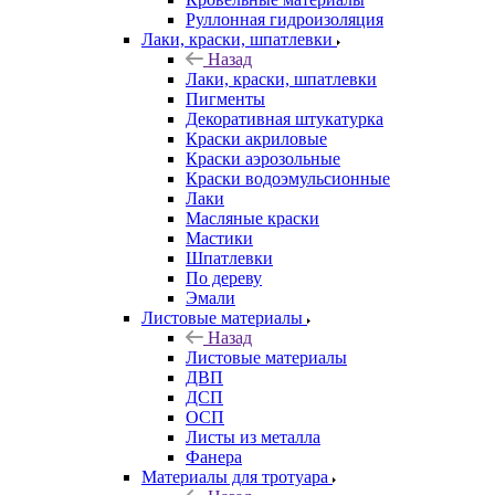
Руллонная гидроизоляция
Лаки, краски, шпатлевки
Назад
Лаки, краски, шпатлевки
Пигменты
Декоративная штукатурка
Краски акриловые
Краски аэрозольные
Краски водоэмульсионные
Лаки
Масляные краски
Мастики
Шпатлевки
По дереву
Эмали
Листовые материалы
Назад
Листовые материалы
ДВП
ДСП
ОСП
Листы из металла
Фанера
Материалы для тротуара