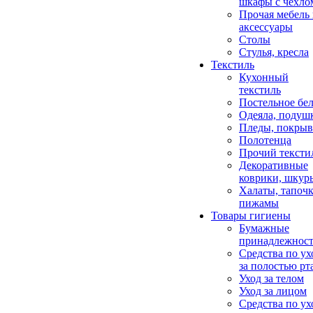
шкафы с чехло
Прочая мебель
аксессуары
Столы
Стулья, кресла
Текстиль
Кухонный
текстиль
Постельное бел
Одеяла, подуш
Пледы, покрыв
Полотенца
Прочий тексти
Декоративные
коврики, шкур
Халаты, тапочк
пижамы
Товары гигиены
Бумажные
принадлежнос
Средства по ух
за полостью рт
Уход за телом
Уход за лицом
Средства по ух