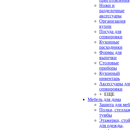
приготовления
Ножи и
разделочные
аксессуары
Организация
кухни
Посуда для
сервировки
Кухонные
расходники
Формы для
выпечки
Столовые
приборы
Кухонный
инвентарь
Аксессуары дл
сервировки
+ ЕЩЕ
Мебель для дома
Защита для ме
Полки, стеллаж
тумбы
Этажерки, сто
для одежды,