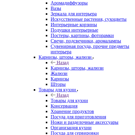
Аромадиффузоры
Вазы
Зеркала для интерьера
Искусственные растения, сухоцветы
Интерьерные корзины
Подушки интерьерные
Постеры, картины, фоторамки
Свечи, подсвечники, аромалампы
Сувенирная посуда, прочие предметы
интерьера
Карнизы, шторы, жалюзи
Назад
Карнизы, шторы, жалюзи
Жалюзи
Карнизы
Шторы
Товары для кухни
Назад
Товары для кухни
Консервация
Хранение продуктов
Посуда для приготовления
Ножи и разделочные аксессуары
Организация кухни
Посуда для сервировки