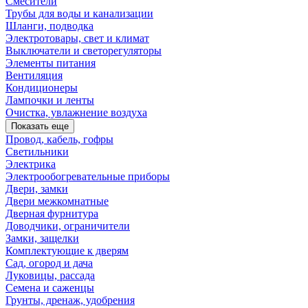
Смесители
Трубы для воды и канализации
Шланги, подводка
Электротовары, свет и климат
Выключатели и светорегуляторы
Элементы питания
Вентиляция
Кондиционеры
Лампочки и ленты
Очистка, увлажнение воздуха
Показать еще
Провод, кабель, гофры
Светильники
Электрика
Электрообогревательные приборы
Двери, замки
Двери межкомнатные
Дверная фурнитура
Доводчики, ограничители
Замки, защелки
Комплектующие к дверям
Сад, огород и дача
Луковицы, рассада
Семена и саженцы
Грунты, дренаж, удобрения