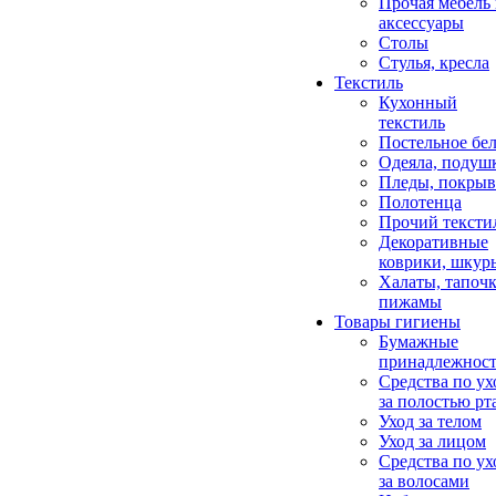
Прочая мебель
аксессуары
Столы
Стулья, кресла
Текстиль
Кухонный
текстиль
Постельное бел
Одеяла, подуш
Пледы, покрыв
Полотенца
Прочий тексти
Декоративные
коврики, шкур
Халаты, тапочк
пижамы
Товары гигиены
Бумажные
принадлежнос
Средства по ух
за полостью рт
Уход за телом
Уход за лицом
Средства по ух
за волосами