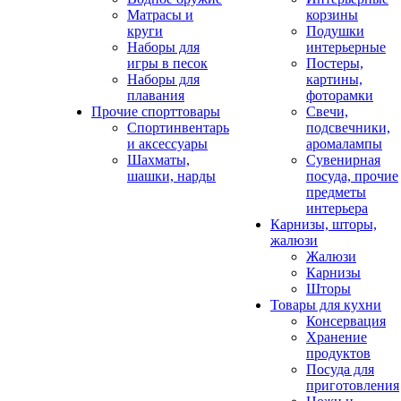
Матрасы и
корзины
круги
Подушки
Наборы для
интерьерные
игры в песок
Постеры,
Наборы для
картины,
плавания
фоторамки
Прочие спорттовары
Свечи,
Спортинвентарь
подсвечники,
и аксессуары
аромалампы
Шахматы,
Сувенирная
шашки, нарды
посуда, прочие
предметы
интерьера
Карнизы, шторы,
жалюзи
Жалюзи
Карнизы
Шторы
Товары для кухни
Консервация
Хранение
продуктов
Посуда для
приготовления