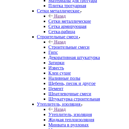
Материалы для тротуара
Плитка тротуарная
Сетки металлические
Назад
Сетки металлические
Сетка армирующая
Сетка-рабица
Строительные смеси
Назад
Строительные смеси
Гипс
Декоративная штукатурка
Затирки
Известь
Клеи сухие
Наливные полы
Щебень, песок и другое
Цемент
Шпатлевочные смеси
Штукатурка строительная
Утеплитель, изоляция
Назад
Утеплитель, изоляция
Жидкая теплоизоляция
Минвата в руллонах