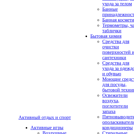
ухода за телом
Банные
принадлежнос
Банная космет
Термометры, ч
таблички
Бытовая химия
Средства для
очистки
поверхностей 
сантехники
Средства для
ухода за одежд
и обувью
Моющие средс
для посуды,
бытовой техни
Освежители
воздуха,
поглотители
запаха
Пятновыводите
Активный отдых и спорт
ополаскивател
Активные игры
кондиционеры
Воздушные
Стиральные