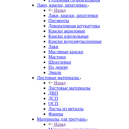
Лаки, краски, шпатлевки
Назад
Лаки, краски, шпатлевки
Пигменты
Декоративная штукатурка
Краски акриловые
Краски аэрозольные
Краски водоэмульсионные
Лаки
Масляные краски
Мастики
Шпатлевки
По дереву
Эмали
Листовые материалы
Назад
Листовые материалы
ДВП
ДСП
ОСП
Листы из металла
Фанера
Материалы для тротуара
Назад