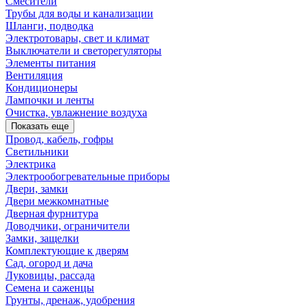
Смесители
Трубы для воды и канализации
Шланги, подводка
Электротовары, свет и климат
Выключатели и светорегуляторы
Элементы питания
Вентиляция
Кондиционеры
Лампочки и ленты
Очистка, увлажнение воздуха
Показать еще
Провод, кабель, гофры
Светильники
Электрика
Электрообогревательные приборы
Двери, замки
Двери межкомнатные
Дверная фурнитура
Доводчики, ограничители
Замки, защелки
Комплектующие к дверям
Сад, огород и дача
Луковицы, рассада
Семена и саженцы
Грунты, дренаж, удобрения