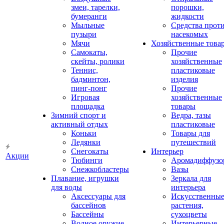
змеи, тарелки,
порошки,
бумеранги
жидкости
Мыльные
Средства прот
пузыри
насекомых
Мячи
Хозяйственные това
Самокаты,
Прочие
скейты, ролики
хозяйственные
Теннис,
пластиковые
бадминтон,
изделия
пинг-понг
Прочие
Игровая
хозяйственные
площадка
товары
Зимний спорт и
Ведра, тазы
активный отдых
пластиковые
Коньки
Товары для
Ледянки
путешествий
Снегокаты
Интерьер
Акции
Тюбинги
Аромадиффузо
Снежкобластеры
Вазы
Плавание, игрушки
Зеркала для
для воды
интерьера
Аксессуары для
Искусственны
бассейнов
растения,
Бассейны
сухоцветы
Водное оружие
Интерьерные