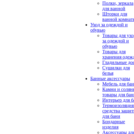
Полки, зеркала
для ванной
Шторки для
ванной комнат
Уход за одеждой и
обувью
Товары для ухо
за одеждой и
обувью
Товары для
хранения одеж
Гладильные до
Сушилки для
белья
Банные аксессуары
Мебель для ба
Камни и солян
товары для бан
Интерьер для 
Термоизоляция
средства защи
для бани
Бондарные
изделия
Аксеcсуары дл