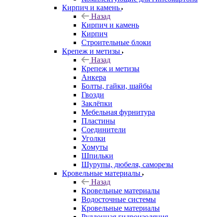
Кирпич и камень
Назад
Кирпич и камень
Кирпич
Строительные блоки
Крепеж и метизы
Назад
Крепеж и метизы
Анкера
Болты, гайки, шайбы
Гвозди
Заклёпки
Мебельная фурнитура
Пластины
Соединители
Уголки
Хомуты
Шпильки
Шурупы, дюбеля, саморезы
Кровельные материалы
Назад
Кровельные материалы
Водосточные системы
Кровельные материалы
Руллонная гидроизоляция