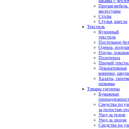
шкафы с чехло
Прочая мебель
аксессуары
Столы
Стулья, кресла
Текстиль
Кухонный
текстиль
Постельное бел
Одеяла, подуш
Пледы, покрыв
Полотенца
Прочий тексти
Декоративные
коврики, шкур
Халаты, тапочк
пижамы
Товары гигиены
Бумажные
принадлежнос
Средства по ух
за полостью рт
Уход за телом
Уход за лицом
Средства по ух