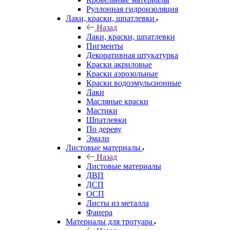
Руллонная гидроизоляция
Лаки, краски, шпатлевки
Назад
Лаки, краски, шпатлевки
Пигменты
Декоративная штукатурка
Краски акриловые
Краски аэрозольные
Краски водоэмульсионные
Лаки
Масляные краски
Мастики
Шпатлевки
По дереву
Эмали
Листовые материалы
Назад
Листовые материалы
ДВП
ДСП
ОСП
Листы из металла
Фанера
Материалы для тротуара