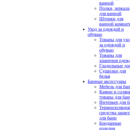
ванной
Полки, зеркала
для ванной
Шторки для
ванной комнат
Уход за одеждой и
обувью
Товары для ухо
за одеждой и
обувью
Товары для
хранения одеж
Гладильные до
Сушилки для
белья
Банные аксессуары
Мебель для ба
Камни и солян
товары для бан
Интерьер для 
Термоизоляция
средства защи
для бани
Бондарные
изделия