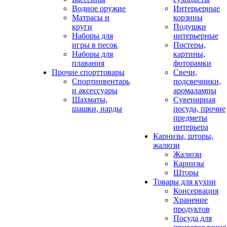
Водное оружие
Интерьерные
Матрасы и
корзины
круги
Подушки
Наборы для
интерьерные
игры в песок
Постеры,
Наборы для
картины,
плавания
фоторамки
Прочие спорттовары
Свечи,
Спортинвентарь
подсвечники,
и аксессуары
аромалампы
Шахматы,
Сувенирная
шашки, нарды
посуда, прочие
предметы
интерьера
Карнизы, шторы,
жалюзи
Жалюзи
Карнизы
Шторы
Товары для кухни
Консервация
Хранение
продуктов
Посуда для