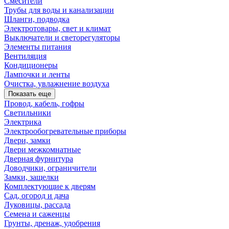
Смесители
Трубы для воды и канализации
Шланги, подводка
Электротовары, свет и климат
Выключатели и светорегуляторы
Элементы питания
Вентиляция
Кондиционеры
Лампочки и ленты
Очистка, увлажнение воздуха
Показать еще
Провод, кабель, гофры
Светильники
Электрика
Электрообогревательные приборы
Двери, замки
Двери межкомнатные
Дверная фурнитура
Доводчики, ограничители
Замки, защелки
Комплектующие к дверям
Сад, огород и дача
Луковицы, рассада
Семена и саженцы
Грунты, дренаж, удобрения