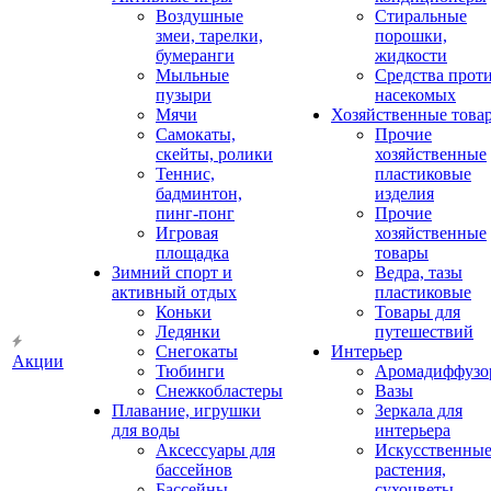
Воздушные
Стиральные
змеи, тарелки,
порошки,
бумеранги
жидкости
Мыльные
Средства прот
пузыри
насекомых
Мячи
Хозяйственные това
Самокаты,
Прочие
скейты, ролики
хозяйственные
Теннис,
пластиковые
бадминтон,
изделия
пинг-понг
Прочие
Игровая
хозяйственные
площадка
товары
Зимний спорт и
Ведра, тазы
активный отдых
пластиковые
Коньки
Товары для
Ледянки
путешествий
Снегокаты
Интерьер
Акции
Тюбинги
Аромадиффузо
Снежкобластеры
Вазы
Плавание, игрушки
Зеркала для
для воды
интерьера
Аксессуары для
Искусственны
бассейнов
растения,
Бассейны
сухоцветы