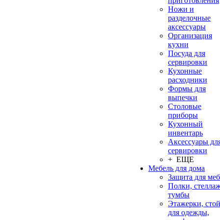
приготовления
Ножи и
разделочные
аксессуары
Организация
кухни
Посуда для
сервировки
Кухонные
расходники
Формы для
выпечки
Столовые
приборы
Кухонный
инвентарь
Аксессуары дл
сервировки
+ ЕЩЕ
Мебель для дома
Защита для ме
Полки, стеллаж
тумбы
Этажерки, сто
для одежды,