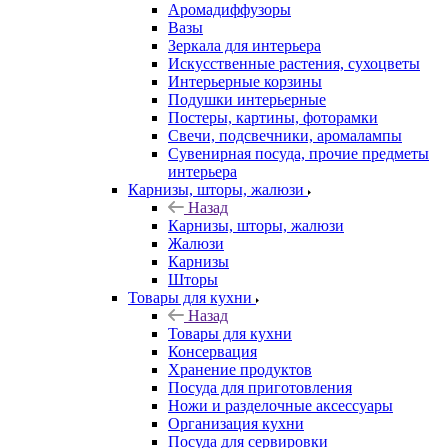
Аромадиффузоры
Вазы
Зеркала для интерьера
Искусственные растения, сухоцветы
Интерьерные корзины
Подушки интерьерные
Постеры, картины, фоторамки
Свечи, подсвечники, аромалампы
Сувенирная посуда, прочие предметы
интерьера
Карнизы, шторы, жалюзи
Назад
Карнизы, шторы, жалюзи
Жалюзи
Карнизы
Шторы
Товары для кухни
Назад
Товары для кухни
Консервация
Хранение продуктов
Посуда для приготовления
Ножи и разделочные аксессуары
Организация кухни
Посуда для сервировки