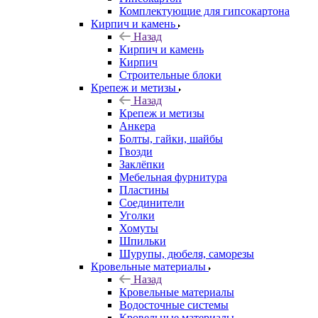
Комплектующие для гипсокартона
Кирпич и камень
Назад
Кирпич и камень
Кирпич
Строительные блоки
Крепеж и метизы
Назад
Крепеж и метизы
Анкера
Болты, гайки, шайбы
Гвозди
Заклёпки
Мебельная фурнитура
Пластины
Соединители
Уголки
Хомуты
Шпильки
Шурупы, дюбеля, саморезы
Кровельные материалы
Назад
Кровельные материалы
Водосточные системы
Кровельные материалы