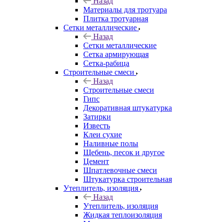
Назад
Материалы для тротуара
Плитка тротуарная
Сетки металлические
Назад
Сетки металлические
Сетка армирующая
Сетка-рабица
Строительные смеси
Назад
Строительные смеси
Гипс
Декоративная штукатурка
Затирки
Известь
Клеи сухие
Наливные полы
Щебень, песок и другое
Цемент
Шпатлевочные смеси
Штукатурка строительная
Утеплитель, изоляция
Назад
Утеплитель, изоляция
Жидкая теплоизоляция