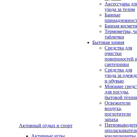
Аксеcсуары дл
ухода за телом
Банные
принадлежнос
Банная космет
Термометры, ч
таблички
Бытовая химия
Средства для
очистки
поверхностей 
сантехники
Средства для
ухода за одежд
и обувью
Моющие средс
для посуды,
бытовой техни
Освежители
воздуха,
поглотители
запаха
Пятновыводите
Активный отдых и спорт
ополаскивател
Активные игры
кондиционеры