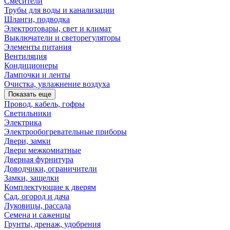
Смесители
Трубы для воды и канализации
Шланги, подводка
Электротовары, свет и климат
Выключатели и светорегуляторы
Элементы питания
Вентиляция
Кондиционеры
Лампочки и ленты
Очистка, увлажнение воздуха
Показать еще
Провод, кабель, гофры
Светильники
Электрика
Электрообогревательные приборы
Двери, замки
Двери межкомнатные
Дверная фурнитура
Доводчики, ограничители
Замки, защелки
Комплектующие к дверям
Сад, огород и дача
Луковицы, рассада
Семена и саженцы
Грунты, дренаж, удобрения