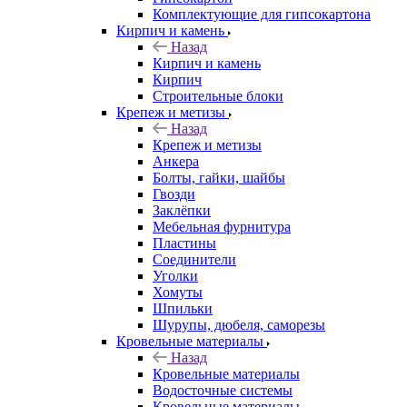
Комплектующие для гипсокартона
Кирпич и камень
Назад
Кирпич и камень
Кирпич
Строительные блоки
Крепеж и метизы
Назад
Крепеж и метизы
Анкера
Болты, гайки, шайбы
Гвозди
Заклёпки
Мебельная фурнитура
Пластины
Соединители
Уголки
Хомуты
Шпильки
Шурупы, дюбеля, саморезы
Кровельные материалы
Назад
Кровельные материалы
Водосточные системы
Кровельные материалы