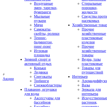
Воздушные
Стиральные
змеи, тарелки,
порошки,
бумеранги
жидкости
Мыльные
Средства прот
пузыри
насекомых
Мячи
Хозяйственные това
Самокаты,
Прочие
скейты, ролики
хозяйственные
Теннис,
пластиковые
бадминтон,
изделия
пинг-понг
Прочие
Игровая
хозяйственные
площадка
товары
Зимний спорт и
Ведра, тазы
активный отдых
пластиковые
Коньки
Товары для
Ледянки
путешествий
Снегокаты
Интерьер
Акции
Тюбинги
Аромадиффузо
Снежкобластеры
Вазы
Плавание, игрушки
Зеркала для
для воды
интерьера
Аксессуары для
Искусственны
бассейнов
растения,
Бассейны
сухоцветы