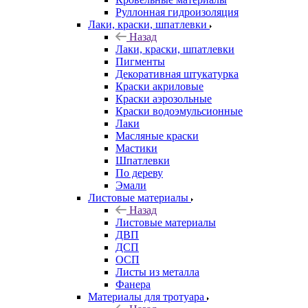
Руллонная гидроизоляция
Лаки, краски, шпатлевки
Назад
Лаки, краски, шпатлевки
Пигменты
Декоративная штукатурка
Краски акриловые
Краски аэрозольные
Краски водоэмульсионные
Лаки
Масляные краски
Мастики
Шпатлевки
По дереву
Эмали
Листовые материалы
Назад
Листовые материалы
ДВП
ДСП
ОСП
Листы из металла
Фанера
Материалы для тротуара