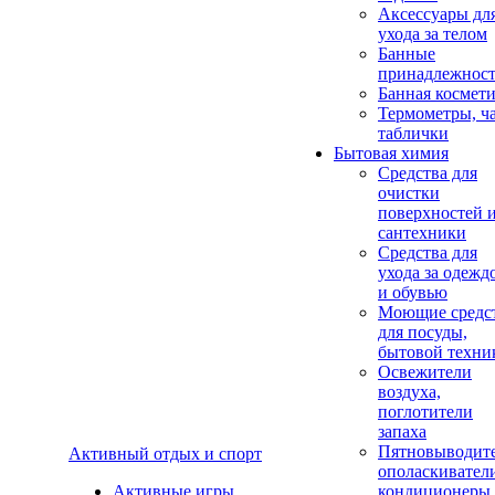
Аксеcсуары дл
ухода за телом
Банные
принадлежнос
Банная космет
Термометры, ч
таблички
Бытовая химия
Средства для
очистки
поверхностей 
сантехники
Средства для
ухода за одежд
и обувью
Моющие средс
для посуды,
бытовой техни
Освежители
воздуха,
поглотители
запаха
Пятновыводите
Активный отдых и спорт
ополаскивател
Активные игры
кондиционеры