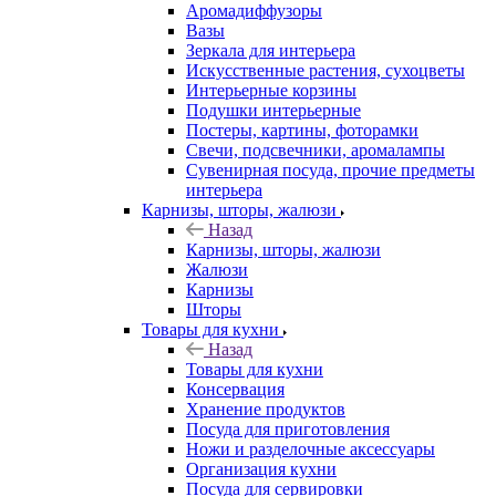
Аромадиффузоры
Вазы
Зеркала для интерьера
Искусственные растения, сухоцветы
Интерьерные корзины
Подушки интерьерные
Постеры, картины, фоторамки
Свечи, подсвечники, аромалампы
Сувенирная посуда, прочие предметы
интерьера
Карнизы, шторы, жалюзи
Назад
Карнизы, шторы, жалюзи
Жалюзи
Карнизы
Шторы
Товары для кухни
Назад
Товары для кухни
Консервация
Хранение продуктов
Посуда для приготовления
Ножи и разделочные аксессуары
Организация кухни
Посуда для сервировки