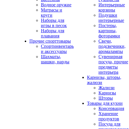
Водное оружие
Интерьерные
Матрасы и
корзины
круги
Подушки
Наборы для
интерьерные
игры в песок
Постеры,
Наборы для
картины,
плавания
фоторамки
Прочие спорттовары
Свечи,
Спортинвентарь
подсвечники,
и аксессуары
аромалампы
Шахматы,
Сувенирная
шашки, нарды
посуда, прочие
предметы
интерьера
Карнизы, шторы,
жалюзи
Жалюзи
Карнизы
Шторы
Товары для кухни
Консервация
Хранение
продуктов
Посуда для