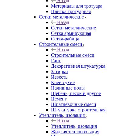
Назад
Материалы для тротуара
Плитка тротуарная
Сетки металлические
Назад
Сетки металлические
Сетка армирующая
Сетка-рабица
Строительные смеси
Назад
Строительные смеси
Гипс
Декоративная штукатурка
Затирки
Известь
Клеи сухие
Наливные полы
Щебень, песок и другое
Цемент
Шпатлевочные смеси
Штукатурка строительная
Утеплитель, изоляция
Назад
Утеплитель, изоляция
Жидкая теплоизоляция