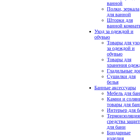
ванной
Полки, зеркала
для ванной
Шторки для
ванной комнат
Уход за одеждой и
обувью
Товары для ухо
за одеждой и
обувью
Товары для
хранения одеж
Гладильные до
Сушилки для
белья
Банные аксессуары
Мебель для ба
Камни и солян
товары для бан
Интерьер для 
Термоизоляция
средства защи
для бани
Бондарные
изделия