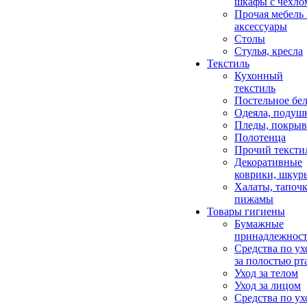
шкафы с чехло
Прочая мебель
аксессуары
Столы
Стулья, кресла
Текстиль
Кухонный
текстиль
Постельное бел
Одеяла, подуш
Пледы, покрыв
Полотенца
Прочий тексти
Декоративные
коврики, шкур
Халаты, тапочк
пижамы
Товары гигиены
Бумажные
принадлежнос
Средства по ух
за полостью рт
Уход за телом
Уход за лицом
Средства по ух