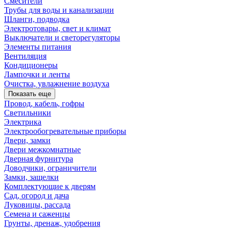
Смесители
Трубы для воды и канализации
Шланги, подводка
Электротовары, свет и климат
Выключатели и светорегуляторы
Элементы питания
Вентиляция
Кондиционеры
Лампочки и ленты
Очистка, увлажнение воздуха
Показать еще
Провод, кабель, гофры
Светильники
Электрика
Электрообогревательные приборы
Двери, замки
Двери межкомнатные
Дверная фурнитура
Доводчики, ограничители
Замки, защелки
Комплектующие к дверям
Сад, огород и дача
Луковицы, рассада
Семена и саженцы
Грунты, дренаж, удобрения