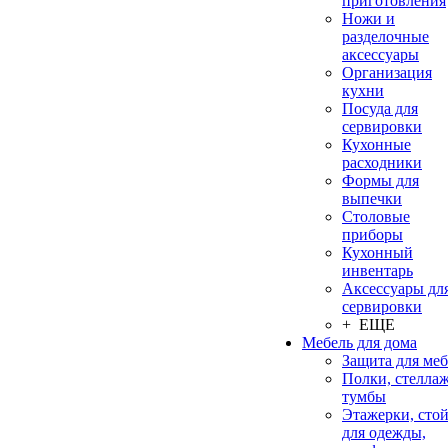
приготовления
Ножи и
разделочные
аксессуары
Организация
кухни
Посуда для
сервировки
Кухонные
расходники
Формы для
выпечки
Столовые
приборы
Кухонный
инвентарь
Аксессуары дл
сервировки
+ ЕЩЕ
Мебель для дома
Защита для ме
Полки, стеллаж
тумбы
Этажерки, сто
для одежды,