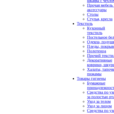
шкафы с чехло
Прочая мебель
аксессуары
Столы
Стулья, кресла
Текстиль
Кухонный
текстиль
Постельное бел
Одеяла, подуш
Пледы, покрыв
Полотенца
Прочий тексти
Декоративные
коврики, шкур
Халаты, тапочк
пижамы
Товары гигиены
Бумажные
принадлежнос
Средства по ух
за полостью рт
Уход за телом
Уход за лицом
Средства по ух