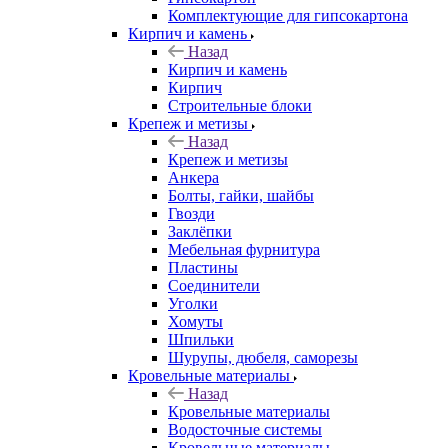
Комплектующие для гипсокартона
Кирпич и камень
Назад
Кирпич и камень
Кирпич
Строительные блоки
Крепеж и метизы
Назад
Крепеж и метизы
Анкера
Болты, гайки, шайбы
Гвозди
Заклёпки
Мебельная фурнитура
Пластины
Соединители
Уголки
Хомуты
Шпильки
Шурупы, дюбеля, саморезы
Кровельные материалы
Назад
Кровельные материалы
Водосточные системы
Кровельные материалы