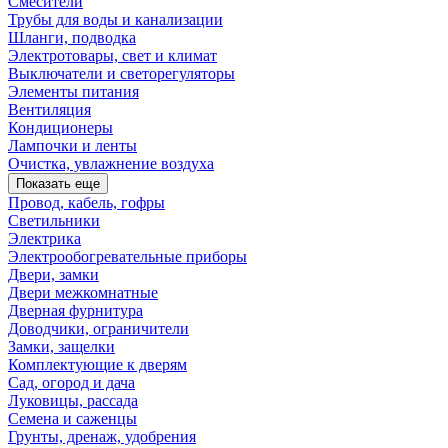
Смесители
Трубы для воды и канализации
Шланги, подводка
Электротовары, свет и климат
Выключатели и светорегуляторы
Элементы питания
Вентиляция
Кондиционеры
Лампочки и ленты
Очистка, увлажнение воздуха
Показать еще
Провод, кабель, гофры
Светильники
Электрика
Электрообогревательные приборы
Двери, замки
Двери межкомнатные
Дверная фурнитура
Доводчики, ограничители
Замки, защелки
Комплектующие к дверям
Сад, огород и дача
Луковицы, рассада
Семена и саженцы
Грунты, дренаж, удобрения