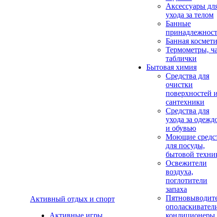
Аксеcсуары дл
ухода за телом
Банные
принадлежнос
Банная космет
Термометры, ч
таблички
Бытовая химия
Средства для
очистки
поверхностей 
сантехники
Средства для
ухода за одежд
и обувью
Моющие средс
для посуды,
бытовой техни
Освежители
воздуха,
поглотители
запаха
Пятновыводите
Активный отдых и спорт
ополаскивател
Активные игры
кондиционеры