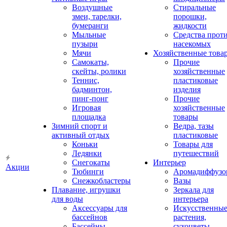
Воздушные
Стиральные
змеи, тарелки,
порошки,
бумеранги
жидкости
Мыльные
Средства прот
пузыри
насекомых
Мячи
Хозяйственные това
Самокаты,
Прочие
скейты, ролики
хозяйственные
Теннис,
пластиковые
бадминтон,
изделия
пинг-понг
Прочие
Игровая
хозяйственные
площадка
товары
Зимний спорт и
Ведра, тазы
активный отдых
пластиковые
Коньки
Товары для
Ледянки
путешествий
Снегокаты
Интерьер
Акции
Тюбинги
Аромадиффузо
Снежкобластеры
Вазы
Плавание, игрушки
Зеркала для
для воды
интерьера
Аксессуары для
Искусственны
бассейнов
растения,
Бассейны
сухоцветы