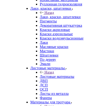
Руллонная гидроизоляция
Лаки, краски, шпатлевки
Назад
Лаки, краски, шпатлевки
Пигменты
Декоративная штукатурка
Краски акриловые
Краски аэрозольные
Краски водоэмульсионные
Лаки
Масляные краски
Мастики
Шпатлевки
По дереву
Эмали
Листовые материалы
Назад
Листовые материалы
ДВП
ДСП
ОСП
Листы из металла
Фанера
Материалы для тротуара