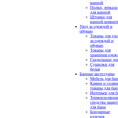
ванной
Полки, зеркала
для ванной
Шторки для
ванной комнат
Уход за одеждой и
обувью
Товары для ухо
за одеждой и
обувью
Товары для
хранения одеж
Гладильные до
Сушилки для
белья
Банные аксессуары
Мебель для ба
Камни и солян
товары для бан
Интерьер для 
Термоизоляция
средства защи
для бани
Бондарные
изделия