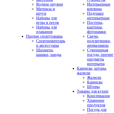
Водное оружие
Интерьерные
Матрасы и
корзины
круги
Подушки
Наборы для
интерьерные
игры в песок
Постеры,
Наборы для
картины,
плавания
фоторамки
Прочие спорттовары
Свечи,
Спортинвентарь
подсвечники,
и аксессуары
аромалампы
Шахматы,
Сувенирная
шашки, нарды
посуда, прочие
предметы
интерьера
Карнизы, шторы,
жалюзи
Жалюзи
Карнизы
Шторы
Товары для кухни
Консервация
Хранение
продуктов
Посуда для