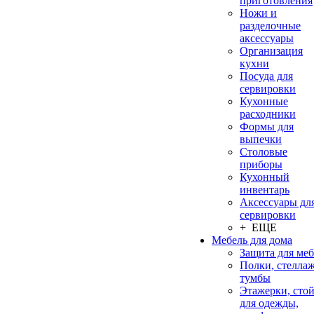
приготовления
Ножи и
разделочные
аксессуары
Организация
кухни
Посуда для
сервировки
Кухонные
расходники
Формы для
выпечки
Столовые
приборы
Кухонный
инвентарь
Аксессуары дл
сервировки
+ ЕЩЕ
Мебель для дома
Защита для ме
Полки, стеллаж
тумбы
Этажерки, сто
для одежды,