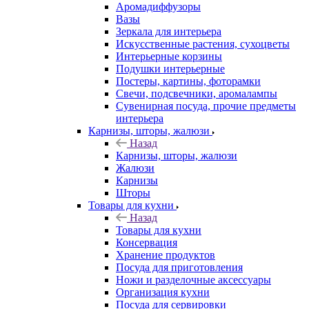
Аромадиффузоры
Вазы
Зеркала для интерьера
Искусственные растения, сухоцветы
Интерьерные корзины
Подушки интерьерные
Постеры, картины, фоторамки
Свечи, подсвечники, аромалампы
Сувенирная посуда, прочие предметы
интерьера
Карнизы, шторы, жалюзи
Назад
Карнизы, шторы, жалюзи
Жалюзи
Карнизы
Шторы
Товары для кухни
Назад
Товары для кухни
Консервация
Хранение продуктов
Посуда для приготовления
Ножи и разделочные аксессуары
Организация кухни
Посуда для сервировки