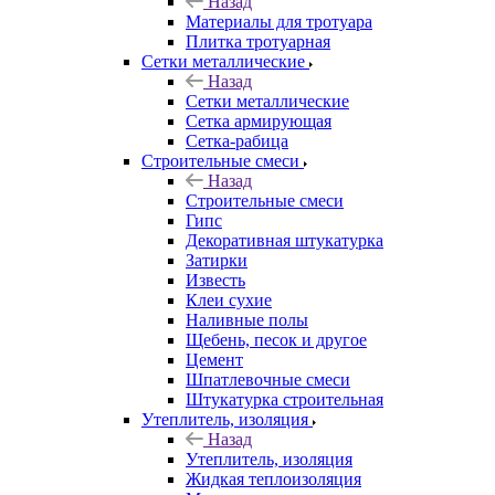
Назад
Материалы для тротуара
Плитка тротуарная
Сетки металлические
Назад
Сетки металлические
Сетка армирующая
Сетка-рабица
Строительные смеси
Назад
Строительные смеси
Гипс
Декоративная штукатурка
Затирки
Известь
Клеи сухие
Наливные полы
Щебень, песок и другое
Цемент
Шпатлевочные смеси
Штукатурка строительная
Утеплитель, изоляция
Назад
Утеплитель, изоляция
Жидкая теплоизоляция