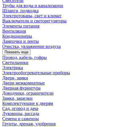
Смесители
Трубы для воды и канализации
Шланги, подводка
Электротовары, свет и климат
Выключатели и светорегуляторы
Элементы питания
Вентиляция
Кондиционеры
Лампочки и ленты
Очистка, увлажнение воздуха
Показать еще
Провод, кабель, гофры
Светильники
Электрика
Электрообогревательные приборы
Двери, замки
Двери межкомнатные
Дверная фурнитура
Доводчики, ограничители
Замки, защелки
Комплектующие к дверям
Сад, огород и дача
Луковицы, рассада
Семена и саженцы
Грунты, дренаж, удобрения