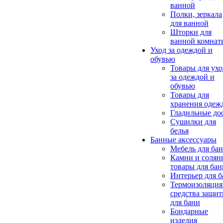
ванной
Полки, зеркала
для ванной
Шторки для
ванной комнат
Уход за одеждой и
обувью
Товары для ухо
за одеждой и
обувью
Товары для
хранения одеж
Гладильные до
Сушилки для
белья
Банные аксессуары
Мебель для ба
Камни и солян
товары для бан
Интерьер для 
Термоизоляция
средства защи
для бани
Бондарные
изделия