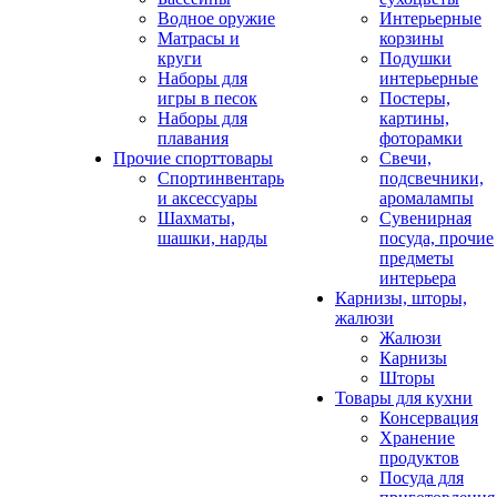
Водное оружие
Интерьерные
Матрасы и
корзины
круги
Подушки
Наборы для
интерьерные
игры в песок
Постеры,
Наборы для
картины,
плавания
фоторамки
Прочие спорттовары
Свечи,
Спортинвентарь
подсвечники,
и аксессуары
аромалампы
Шахматы,
Сувенирная
шашки, нарды
посуда, прочие
предметы
интерьера
Карнизы, шторы,
жалюзи
Жалюзи
Карнизы
Шторы
Товары для кухни
Консервация
Хранение
продуктов
Посуда для