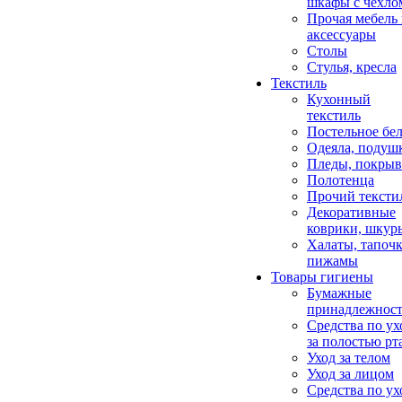
шкафы с чехло
Прочая мебель
аксессуары
Столы
Стулья, кресла
Текстиль
Кухонный
текстиль
Постельное бел
Одеяла, подуш
Пледы, покрыв
Полотенца
Прочий тексти
Декоративные
коврики, шкур
Халаты, тапочк
пижамы
Товары гигиены
Бумажные
принадлежнос
Средства по ух
за полостью рт
Уход за телом
Уход за лицом
Средства по ух