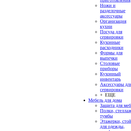
приготовления
Ножи и
разделочные
аксессуары
Организация
кухни
Посуда для
сервировки
Кухонные
расходники
Формы для
выпечки
Столовые
приборы
Кухонный
инвентарь
Аксессуары дл
сервировки
+ ЕЩЕ
Мебель для дома
Защита для ме
Полки, стеллаж
тумбы
Этажерки, сто
для одежды,