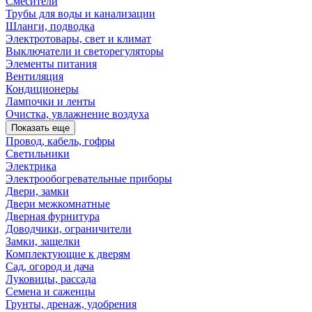
Смесители
Трубы для воды и канализации
Шланги, подводка
Электротовары, свет и климат
Выключатели и светорегуляторы
Элементы питания
Вентиляция
Кондиционеры
Лампочки и ленты
Очистка, увлажнение воздуха
Показать еще
Провод, кабель, гофры
Светильники
Электрика
Электрообогревательные приборы
Двери, замки
Двери межкомнатные
Дверная фурнитура
Доводчики, ограничители
Замки, защелки
Комплектующие к дверям
Сад, огород и дача
Луковицы, рассада
Семена и саженцы
Грунты, дренаж, удобрения