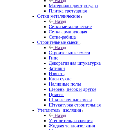
Назад
Материалы для тротуара
Плитка тротуарная
Сетки металлические
Назад
Сетки металлические
Сетка армирующая
Сетка-рабица
Строительные смеси
Назад
Строительные смеси
Гипс
Декоративная штукатурка
Затирки
Известь
Клеи сухие
Наливные полы
Щебень, песок и другое
Цемент
Шпатлевочные смеси
Штукатурка строительная
Утеплитель, изоляция
Назад
Утеплитель, изоляция
Жидкая теплоизоляция