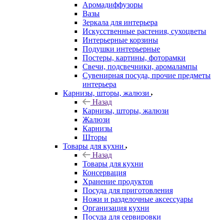
Аромадиффузоры
Вазы
Зеркала для интерьера
Искусственные растения, сухоцветы
Интерьерные корзины
Подушки интерьерные
Постеры, картины, фоторамки
Свечи, подсвечники, аромалампы
Сувенирная посуда, прочие предметы
интерьера
Карнизы, шторы, жалюзи
Назад
Карнизы, шторы, жалюзи
Жалюзи
Карнизы
Шторы
Товары для кухни
Назад
Товары для кухни
Консервация
Хранение продуктов
Посуда для приготовления
Ножи и разделочные аксессуары
Организация кухни
Посуда для сервировки