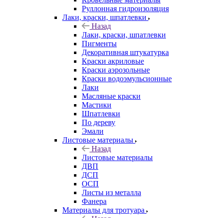
Руллонная гидроизоляция
Лаки, краски, шпатлевки
Назад
Лаки, краски, шпатлевки
Пигменты
Декоративная штукатурка
Краски акриловые
Краски аэрозольные
Краски водоэмульсионные
Лаки
Масляные краски
Мастики
Шпатлевки
По дереву
Эмали
Листовые материалы
Назад
Листовые материалы
ДВП
ДСП
ОСП
Листы из металла
Фанера
Материалы для тротуара