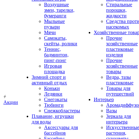
Воздушные
Стиральные
змеи, тарелки,
порошки,
бумеранги
жидкости
Мыльные
Средства прот
пузыри
насекомых
Мячи
Хозяйственные това
Самокаты,
Прочие
скейты, ролики
хозяйственные
Теннис,
пластиковые
бадминтон,
изделия
пинг-понг
Прочие
Игровая
хозяйственные
площадка
товары
Зимний спорт и
Ведра, тазы
активный отдых
пластиковые
Коньки
Товары для
Ледянки
путешествий
Снегокаты
Интерьер
Акции
Тюбинги
Аромадиффузо
Снежкобластеры
Вазы
Плавание, игрушки
Зеркала для
для воды
интерьера
Аксессуары для
Искусственны
бассейнов
растения,
Бассейны
сухоцветы