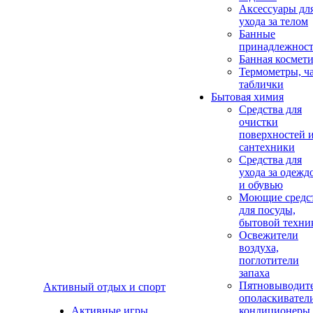
Аксеcсуары дл
ухода за телом
Банные
принадлежнос
Банная космет
Термометры, ч
таблички
Бытовая химия
Средства для
очистки
поверхностей 
сантехники
Средства для
ухода за одежд
и обувью
Моющие средс
для посуды,
бытовой техни
Освежители
воздуха,
поглотители
запаха
Пятновыводите
Активный отдых и спорт
ополаскивател
Активные игры
кондиционеры