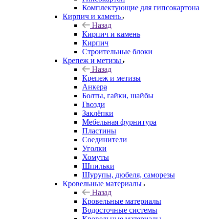
Комплектующие для гипсокартона
Кирпич и камень
Назад
Кирпич и камень
Кирпич
Строительные блоки
Крепеж и метизы
Назад
Крепеж и метизы
Анкера
Болты, гайки, шайбы
Гвозди
Заклёпки
Мебельная фурнитура
Пластины
Соединители
Уголки
Хомуты
Шпильки
Шурупы, дюбеля, саморезы
Кровельные материалы
Назад
Кровельные материалы
Водосточные системы
Кровельные материалы