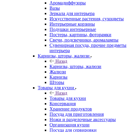
Аромадиффузоры
Вазы
Зеркала для интерьера
Искусственные растения, сухоцветы
Интерьерные корзины
Подушки интерьерные
Постеры, картины, фоторамки
Свечи, подсвечники, аромалампы
Сувенирная посуда, прочие предметы
интерьера
Карнизы, шторы, жалюзи
Назад
Карнизы, шторы, жалюзи
Жалюзи
Карнизы
Шторы
Товары для кухни
Назад
Товары для кухни
Консервация
Хранение продуктов
Посуда для приготовления
Ножи и разделочные аксессуары
Организация кухни
Посуда для сервировки