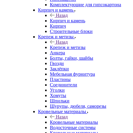
Комплектующие для гипсокартона
Кирпич и камень
Назад
Кирпич и камень
Кирпич
Строительные блоки
Крепеж и метизы
Назад
Крепеж и метизы
Анкера
Болты, гайки, шайбы
Гвозди
Заклёпки
Мебельная фурнитура
Пластины
Соединители
Уголки
Хомуты
Шпильки
Шурупы, дюбеля, саморезы
Кровельные материалы
Назад
Кровельные материалы
Водосточные системы
Кровельные материалы