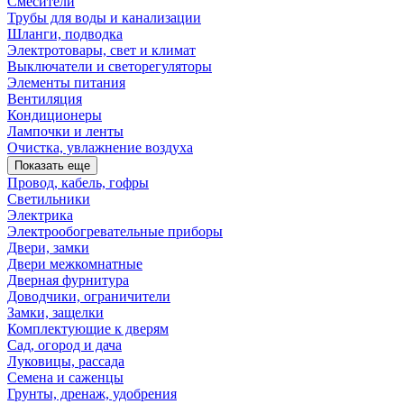
Смесители
Трубы для воды и канализации
Шланги, подводка
Электротовары, свет и климат
Выключатели и светорегуляторы
Элементы питания
Вентиляция
Кондиционеры
Лампочки и ленты
Очистка, увлажнение воздуха
Показать еще
Провод, кабель, гофры
Светильники
Электрика
Электрообогревательные приборы
Двери, замки
Двери межкомнатные
Дверная фурнитура
Доводчики, ограничители
Замки, защелки
Комплектующие к дверям
Сад, огород и дача
Луковицы, рассада
Семена и саженцы
Грунты, дренаж, удобрения