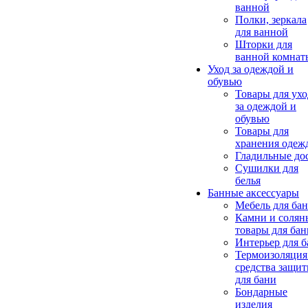
ванной
Полки, зеркала
для ванной
Шторки для
ванной комнат
Уход за одеждой и
обувью
Товары для ухо
за одеждой и
обувью
Товары для
хранения одеж
Гладильные до
Сушилки для
белья
Банные аксессуары
Мебель для ба
Камни и солян
товары для бан
Интерьер для 
Термоизоляция
средства защи
для бани
Бондарные
изделия