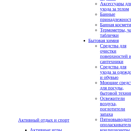
Аксеcсуары дл
ухода за телом
Банные
принадлежнос
Банная космет
Термометры, ч
таблички
Бытовая химия
Средства для
очистки
поверхностей 
сантехники
Средства для
ухода за одежд
и обувью
Моющие средс
для посуды,
бытовой техни
Освежители
воздуха,
поглотители
запаха
Пятновыводите
Активный отдых и спорт
ополаскивател
Активные игры
кондиционеры