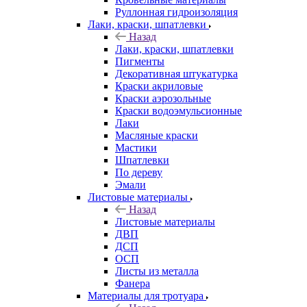
Руллонная гидроизоляция
Лаки, краски, шпатлевки
Назад
Лаки, краски, шпатлевки
Пигменты
Декоративная штукатурка
Краски акриловые
Краски аэрозольные
Краски водоэмульсионные
Лаки
Масляные краски
Мастики
Шпатлевки
По дереву
Эмали
Листовые материалы
Назад
Листовые материалы
ДВП
ДСП
ОСП
Листы из металла
Фанера
Материалы для тротуара