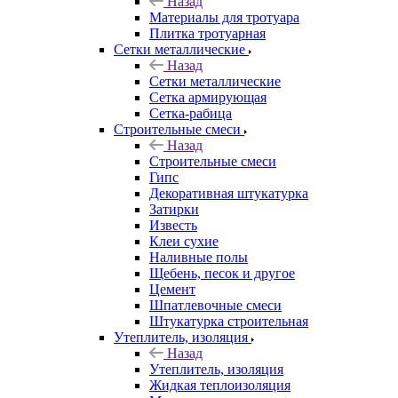
Назад
Материалы для тротуара
Плитка тротуарная
Сетки металлические
Назад
Сетки металлические
Сетка армирующая
Сетка-рабица
Строительные смеси
Назад
Строительные смеси
Гипс
Декоративная штукатурка
Затирки
Известь
Клеи сухие
Наливные полы
Щебень, песок и другое
Цемент
Шпатлевочные смеси
Штукатурка строительная
Утеплитель, изоляция
Назад
Утеплитель, изоляция
Жидкая теплоизоляция