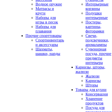
Водное оружие
Интерьерные
Матрасы и
корзины
круги
Подушки
Наборы для
интерьерные
игры в песок
Постеры,
Наборы для
картины,
плавания
фоторамки
Прочие спорттовары
Свечи,
Спортинвентарь
подсвечники,
и аксессуары
аромалампы
Шахматы,
Сувенирная
шашки, нарды
посуда, прочие
предметы
интерьера
Карнизы, шторы,
жалюзи
Жалюзи
Карнизы
Шторы
Товары для кухни
Консервация
Хранение
продуктов
Посуда для