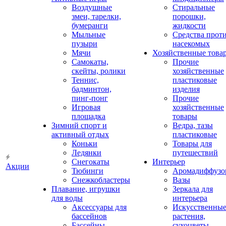
Воздушные
Стиральные
змеи, тарелки,
порошки,
бумеранги
жидкости
Мыльные
Средства прот
пузыри
насекомых
Мячи
Хозяйственные това
Самокаты,
Прочие
скейты, ролики
хозяйственные
Теннис,
пластиковые
бадминтон,
изделия
пинг-понг
Прочие
Игровая
хозяйственные
площадка
товары
Зимний спорт и
Ведра, тазы
активный отдых
пластиковые
Коньки
Товары для
Ледянки
путешествий
Снегокаты
Интерьер
Акции
Тюбинги
Аромадиффузо
Снежкобластеры
Вазы
Плавание, игрушки
Зеркала для
для воды
интерьера
Аксессуары для
Искусственны
бассейнов
растения,
Бассейны
сухоцветы