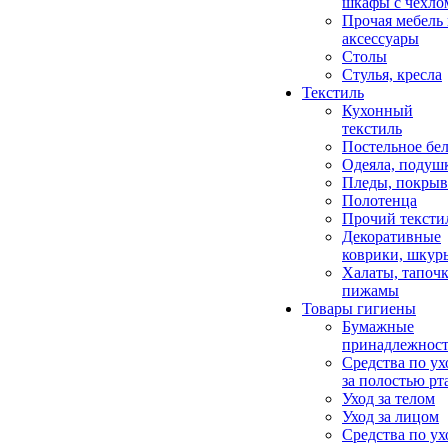
шкафы с чехло
Прочая мебель
аксессуары
Столы
Стулья, кресла
Текстиль
Кухонный
текстиль
Постельное бел
Одеяла, подуш
Пледы, покрыв
Полотенца
Прочий тексти
Декоративные
коврики, шкур
Халаты, тапочк
пижамы
Товары гигиены
Бумажные
принадлежнос
Средства по ух
за полостью рт
Уход за телом
Уход за лицом
Средства по ух