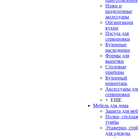
приготовления
Ножи и
разделочные
аксессуары
Организация
кухни
Посуда для
сервировки
Кухонные
расходники
Формы для
выпечки
Столовые
приборы
Кухонный
инвентарь
Аксессуары дл
сервировки
+ ЕЩЕ
Мебель для дома
Защита для ме
Полки, стеллаж
тумбы
Этажерки, сто
для одежды,