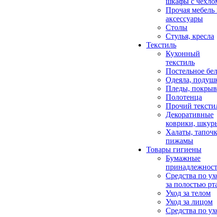
шкафы с чехло
Прочая мебель
аксессуары
Столы
Стулья, кресла
Текстиль
Кухонный
текстиль
Постельное бел
Одеяла, подуш
Пледы, покрыв
Полотенца
Прочий тексти
Декоративные
коврики, шкур
Халаты, тапочк
пижамы
Товары гигиены
Бумажные
принадлежнос
Средства по ух
за полостью рт
Уход за телом
Уход за лицом
Средства по ух