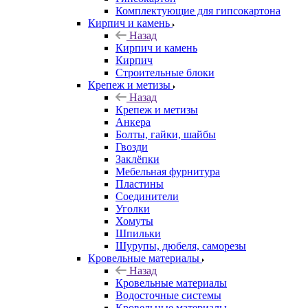
Комплектующие для гипсокартона
Кирпич и камень
Назад
Кирпич и камень
Кирпич
Строительные блоки
Крепеж и метизы
Назад
Крепеж и метизы
Анкера
Болты, гайки, шайбы
Гвозди
Заклёпки
Мебельная фурнитура
Пластины
Соединители
Уголки
Хомуты
Шпильки
Шурупы, дюбеля, саморезы
Кровельные материалы
Назад
Кровельные материалы
Водосточные системы
Кровельные материалы