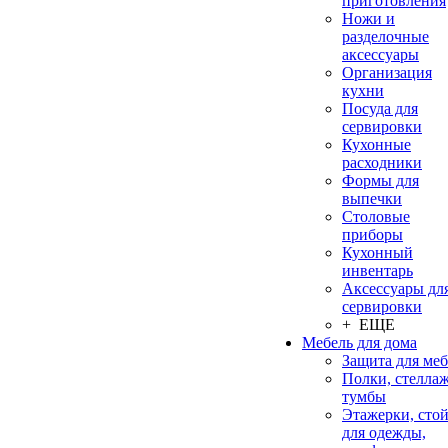
приготовления
Ножи и
разделочные
аксессуары
Организация
кухни
Посуда для
сервировки
Кухонные
расходники
Формы для
выпечки
Столовые
приборы
Кухонный
инвентарь
Аксессуары дл
сервировки
+ ЕЩЕ
Мебель для дома
Защита для ме
Полки, стеллаж
тумбы
Этажерки, сто
для одежды,