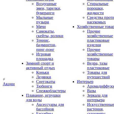
Воздушные
Стиральные
змеи, тарелки,
порошки,
бумеранги
жидкости
Мыльные
Средства прот
пузыри
насекомых
Мячи
Хозяйственные това
Самокаты,
Прочие
скейты, ролики
хозяйственные
Теннис,
пластиковые
бадминтон,
изделия
пинг-понг
Прочие
Игровая
хозяйственные
площадка
товары
Зимний спорт и
Ведра, тазы
активный отдых
пластиковые
Коньки
Товары для
Ледянки
путешествий
Снегокаты
Интерьер
Акции
Тюбинги
Аромадиффузо
Снежкобластеры
Вазы
Плавание, игрушки
Зеркала для
для воды
интерьера
Аксессуары для
Искусственны
бассейнов
растения,
Бассейны
сухоцветы