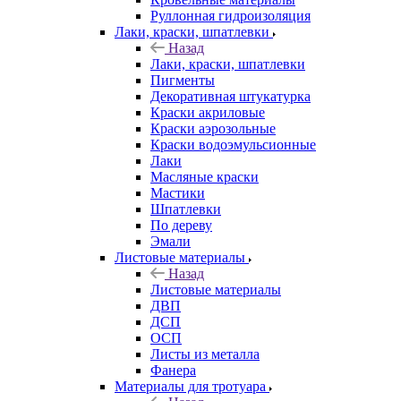
Руллонная гидроизоляция
Лаки, краски, шпатлевки
Назад
Лаки, краски, шпатлевки
Пигменты
Декоративная штукатурка
Краски акриловые
Краски аэрозольные
Краски водоэмульсионные
Лаки
Масляные краски
Мастики
Шпатлевки
По дереву
Эмали
Листовые материалы
Назад
Листовые материалы
ДВП
ДСП
ОСП
Листы из металла
Фанера
Материалы для тротуара