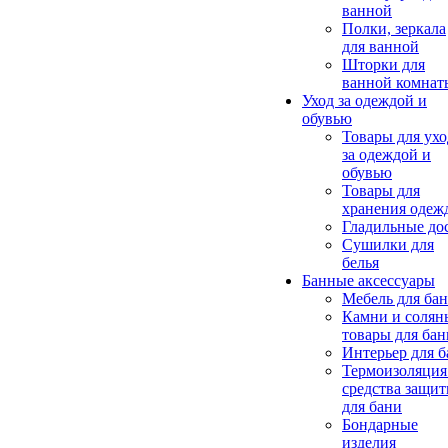
ванной
Полки, зеркала
для ванной
Шторки для
ванной комнат
Уход за одеждой и
обувью
Товары для ухо
за одеждой и
обувью
Товары для
хранения одеж
Гладильные до
Сушилки для
белья
Банные аксессуары
Мебель для ба
Камни и солян
товары для бан
Интерьер для 
Термоизоляция
средства защи
для бани
Бондарные
изделия