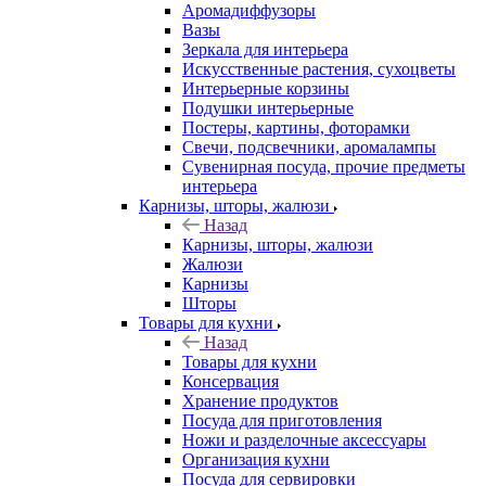
Аромадиффузоры
Вазы
Зеркала для интерьера
Искусственные растения, сухоцветы
Интерьерные корзины
Подушки интерьерные
Постеры, картины, фоторамки
Свечи, подсвечники, аромалампы
Сувенирная посуда, прочие предметы
интерьера
Карнизы, шторы, жалюзи
Назад
Карнизы, шторы, жалюзи
Жалюзи
Карнизы
Шторы
Товары для кухни
Назад
Товары для кухни
Консервация
Хранение продуктов
Посуда для приготовления
Ножи и разделочные аксессуары
Организация кухни
Посуда для сервировки