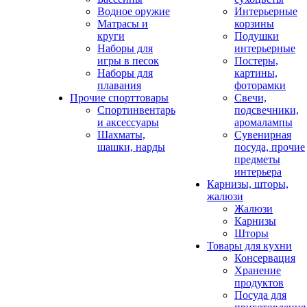
Водное оружие
Интерьерные
Матрасы и
корзины
круги
Подушки
Наборы для
интерьерные
игры в песок
Постеры,
Наборы для
картины,
плавания
фоторамки
Прочие спорттовары
Свечи,
Спортинвентарь
подсвечники,
и аксессуары
аромалампы
Шахматы,
Сувенирная
шашки, нарды
посуда, прочие
предметы
интерьера
Карнизы, шторы,
жалюзи
Жалюзи
Карнизы
Шторы
Товары для кухни
Консервация
Хранение
продуктов
Посуда для