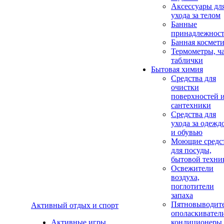
Аксеcсуары дл
ухода за телом
Банные
принадлежнос
Банная космет
Термометры, ч
таблички
Бытовая химия
Средства для
очистки
поверхностей 
сантехники
Средства для
ухода за одежд
и обувью
Моющие средс
для посуды,
бытовой техни
Освежители
воздуха,
поглотители
запаха
Пятновыводите
Активный отдых и спорт
ополаскивател
Активные игры
кондиционеры