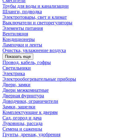
Смесители
Трубы для воды и канализации
Шланги, подводка
Электротовары, свет и климат
Выключатели и светорегуляторы
Элементы питания
Вентиляция
Кондиционеры
Лампочки и ленты
Очистка, увлажнение воздуха
Показать еще
Провод, кабель, гофры
Светильники
Электрика
Электрообогревательные приборы
Двери, замки
Двери межкомнатные
Дверная фурнитура
Доводчики, ограничители
Замки, защелки
Комплектующие к дверям
Сад, огород и дача
Луковицы, рассада
Семена и саженцы
Грунты, дренаж, удобрения