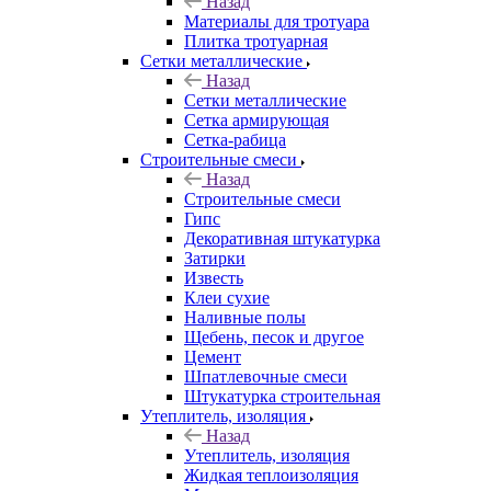
Назад
Материалы для тротуара
Плитка тротуарная
Сетки металлические
Назад
Сетки металлические
Сетка армирующая
Сетка-рабица
Строительные смеси
Назад
Строительные смеси
Гипс
Декоративная штукатурка
Затирки
Известь
Клеи сухие
Наливные полы
Щебень, песок и другое
Цемент
Шпатлевочные смеси
Штукатурка строительная
Утеплитель, изоляция
Назад
Утеплитель, изоляция
Жидкая теплоизоляция