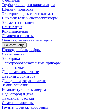
Смесители
Трубы для воды и канализации
Шланги, подводка
Электротовары, свет и климат
Выключатели и светорегуляторы
Элементы питания
Вентиляция
Кондиционеры
Лампочки и ленты
Очистка, увлажнение воздуха
Показать еще
Провод, кабель, гофры
Светильники
Электрика
Электрообогревательные приборы
Двери, замки
Двери межкомнатные
Дверная фурнитура
Доводчики, ограничители
Замки, защелки
Комплектующие к дверям
Сад, огород и дача
Луковицы, рассада
Семена и саженцы
Грунты, дренаж, удобрения