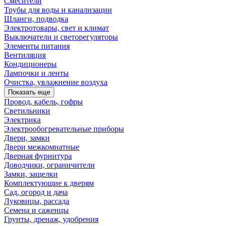
Смесители
Трубы для воды и канализации
Шланги, подводка
Электротовары, свет и климат
Выключатели и светорегуляторы
Элементы питания
Вентиляция
Кондиционеры
Лампочки и ленты
Очистка, увлажнение воздуха
Показать еще
Провод, кабель, гофры
Светильники
Электрика
Электрообогревательные приборы
Двери, замки
Двери межкомнатные
Дверная фурнитура
Доводчики, ограничители
Замки, защелки
Комплектующие к дверям
Сад, огород и дача
Луковицы, рассада
Семена и саженцы
Грунты, дренаж, удобрения