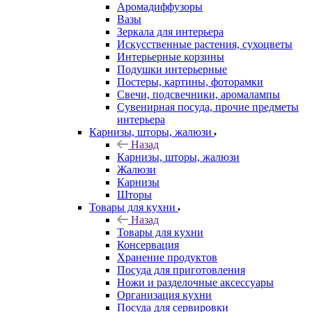
Аромадиффузоры
Вазы
Зеркала для интерьера
Искусственные растения, сухоцветы
Интерьерные корзины
Подушки интерьерные
Постеры, картины, фоторамки
Свечи, подсвечники, аромалампы
Сувенирная посуда, прочие предметы
интерьера
Карнизы, шторы, жалюзи
Назад
Карнизы, шторы, жалюзи
Жалюзи
Карнизы
Шторы
Товары для кухни
Назад
Товары для кухни
Консервация
Хранение продуктов
Посуда для приготовления
Ножи и разделочные аксессуары
Организация кухни
Посуда для сервировки