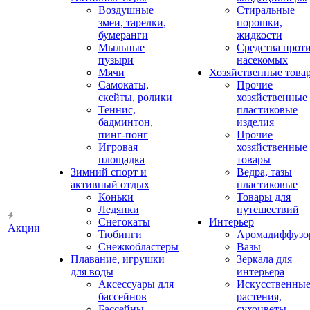
Воздушные
Стиральные
змеи, тарелки,
порошки,
бумеранги
жидкости
Мыльные
Средства прот
пузыри
насекомых
Мячи
Хозяйственные това
Самокаты,
Прочие
скейты, ролики
хозяйственные
Теннис,
пластиковые
бадминтон,
изделия
пинг-понг
Прочие
Игровая
хозяйственные
площадка
товары
Зимний спорт и
Ведра, тазы
активный отдых
пластиковые
Коньки
Товары для
Ледянки
путешествий
Снегокаты
Интерьер
Акции
Тюбинги
Аромадиффузо
Снежкобластеры
Вазы
Плавание, игрушки
Зеркала для
для воды
интерьера
Аксессуары для
Искусственны
бассейнов
растения,
Бассейны
сухоцветы