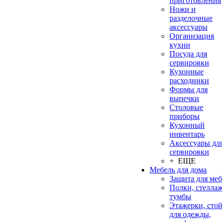
приготовления
Ножи и
разделочные
аксессуары
Организация
кухни
Посуда для
сервировки
Кухонные
расходники
Формы для
выпечки
Столовые
приборы
Кухонный
инвентарь
Аксессуары дл
сервировки
+ ЕЩЕ
Мебель для дома
Защита для ме
Полки, стеллаж
тумбы
Этажерки, сто
для одежды,