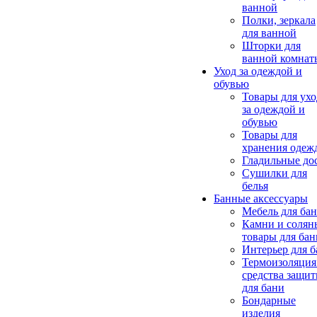
ванной
Полки, зеркала
для ванной
Шторки для
ванной комнат
Уход за одеждой и
обувью
Товары для ухо
за одеждой и
обувью
Товары для
хранения одеж
Гладильные до
Сушилки для
белья
Банные аксессуары
Мебель для ба
Камни и солян
товары для бан
Интерьер для 
Термоизоляция
средства защи
для бани
Бондарные
изделия