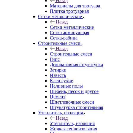
Назад
Материалы для тротуара
Плитка тротуарная
Сетки металлические
Назад
Сетки металлические
Сетка армирующая
Сетка-рабица
Строительные смеси
Назад
Строительные смеси
Гипс
Декоративная штукатурка
Затирки
Известь
Клеи сухие
Наливные полы
Щебень, песок и другое
Цемент
Шпатлевочные смеси
Штукатурка строительная
Утеплитель, изоляция
Назад
Утеплитель, изоляция
Жидкая теплоизоляция