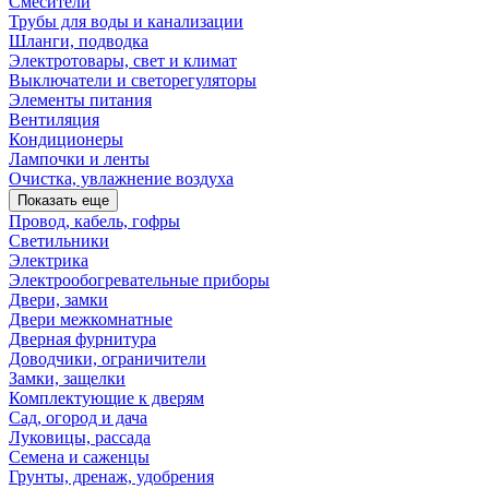
Смесители
Трубы для воды и канализации
Шланги, подводка
Электротовары, свет и климат
Выключатели и светорегуляторы
Элементы питания
Вентиляция
Кондиционеры
Лампочки и ленты
Очистка, увлажнение воздуха
Показать еще
Провод, кабель, гофры
Светильники
Электрика
Электрообогревательные приборы
Двери, замки
Двери межкомнатные
Дверная фурнитура
Доводчики, ограничители
Замки, защелки
Комплектующие к дверям
Сад, огород и дача
Луковицы, рассада
Семена и саженцы
Грунты, дренаж, удобрения