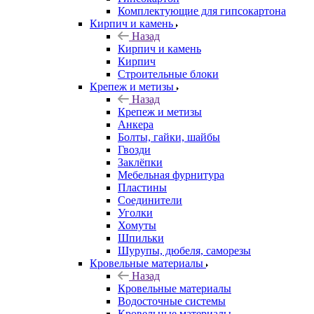
Комплектующие для гипсокартона
Кирпич и камень
Назад
Кирпич и камень
Кирпич
Строительные блоки
Крепеж и метизы
Назад
Крепеж и метизы
Анкера
Болты, гайки, шайбы
Гвозди
Заклёпки
Мебельная фурнитура
Пластины
Соединители
Уголки
Хомуты
Шпильки
Шурупы, дюбеля, саморезы
Кровельные материалы
Назад
Кровельные материалы
Водосточные системы
Кровельные материалы