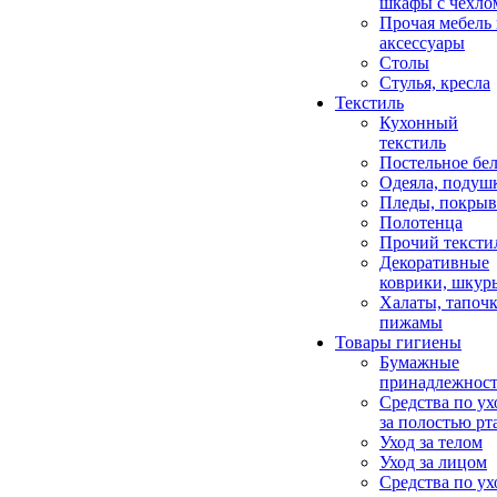
шкафы с чехло
Прочая мебель
аксессуары
Столы
Стулья, кресла
Текстиль
Кухонный
текстиль
Постельное бел
Одеяла, подуш
Пледы, покрыв
Полотенца
Прочий тексти
Декоративные
коврики, шкур
Халаты, тапочк
пижамы
Товары гигиены
Бумажные
принадлежнос
Средства по ух
за полостью рт
Уход за телом
Уход за лицом
Средства по ух