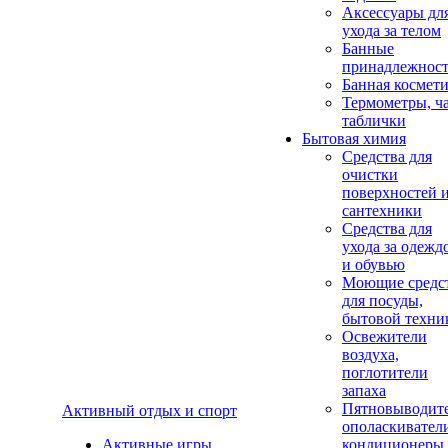
Аксеcсуары дл
ухода за телом
Банные
принадлежнос
Банная космет
Термометры, ч
таблички
Бытовая химия
Средства для
очистки
поверхностей 
сантехники
Средства для
ухода за одежд
и обувью
Моющие средс
для посуды,
бытовой техни
Освежители
воздуха,
поглотители
запаха
Пятновыводите
Активный отдых и спорт
ополаскивател
Активные игры
кондиционеры