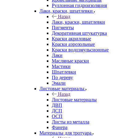
Руллонная гидроизоляция
Лаки, краски, шпатлевки
Назад
Лаки, краски, шпатлевки
Пигменты
Декоративная штукатурка
Краски акриловые
Краски аэрозольные
Краски водоэмульсионные
Лаки
Масляные краски
Мастики
Шпатлевки
По дереву
Эмали
Листовые материалы
Назад
Листовые материалы
ДВП
ДСП
ОСП
Листы из металла
Фанера
Материалы для тротуара