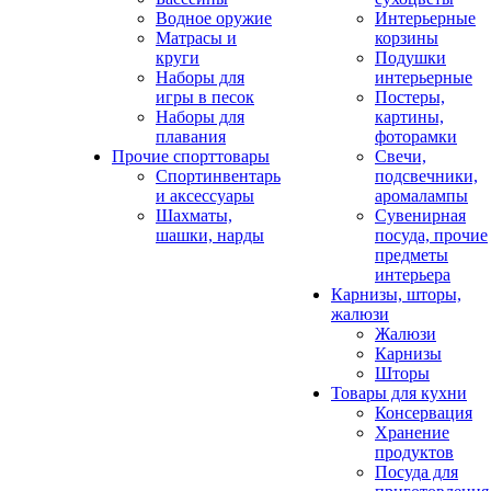
Водное оружие
Интерьерные
Матрасы и
корзины
круги
Подушки
Наборы для
интерьерные
игры в песок
Постеры,
Наборы для
картины,
плавания
фоторамки
Прочие спорттовары
Свечи,
Спортинвентарь
подсвечники,
и аксессуары
аромалампы
Шахматы,
Сувенирная
шашки, нарды
посуда, прочие
предметы
интерьера
Карнизы, шторы,
жалюзи
Жалюзи
Карнизы
Шторы
Товары для кухни
Консервация
Хранение
продуктов
Посуда для