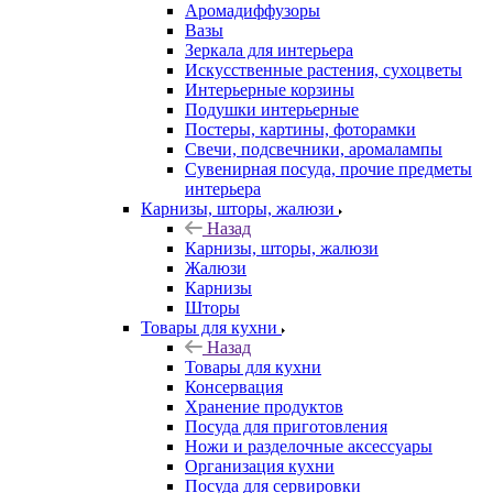
Аромадиффузоры
Вазы
Зеркала для интерьера
Искусственные растения, сухоцветы
Интерьерные корзины
Подушки интерьерные
Постеры, картины, фоторамки
Свечи, подсвечники, аромалампы
Сувенирная посуда, прочие предметы
интерьера
Карнизы, шторы, жалюзи
Назад
Карнизы, шторы, жалюзи
Жалюзи
Карнизы
Шторы
Товары для кухни
Назад
Товары для кухни
Консервация
Хранение продуктов
Посуда для приготовления
Ножи и разделочные аксессуары
Организация кухни
Посуда для сервировки