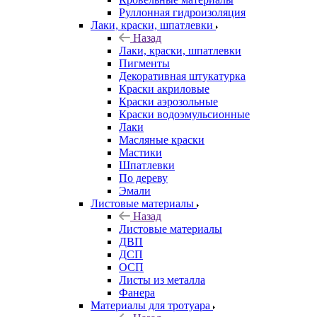
Руллонная гидроизоляция
Лаки, краски, шпатлевки
Назад
Лаки, краски, шпатлевки
Пигменты
Декоративная штукатурка
Краски акриловые
Краски аэрозольные
Краски водоэмульсионные
Лаки
Масляные краски
Мастики
Шпатлевки
По дереву
Эмали
Листовые материалы
Назад
Листовые материалы
ДВП
ДСП
ОСП
Листы из металла
Фанера
Материалы для тротуара