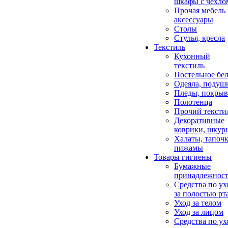
шкафы с чехло
Прочая мебель
аксессуары
Столы
Стулья, кресла
Текстиль
Кухонный
текстиль
Постельное бел
Одеяла, подуш
Пледы, покрыв
Полотенца
Прочий тексти
Декоративные
коврики, шкур
Халаты, тапочк
пижамы
Товары гигиены
Бумажные
принадлежнос
Средства по ух
за полостью рт
Уход за телом
Уход за лицом
Средства по ух