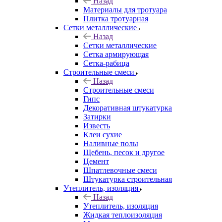
Назад
Материалы для тротуара
Плитка тротуарная
Сетки металлические
Назад
Сетки металлические
Сетка армирующая
Сетка-рабица
Строительные смеси
Назад
Строительные смеси
Гипс
Декоративная штукатурка
Затирки
Известь
Клеи сухие
Наливные полы
Щебень, песок и другое
Цемент
Шпатлевочные смеси
Штукатурка строительная
Утеплитель, изоляция
Назад
Утеплитель, изоляция
Жидкая теплоизоляция