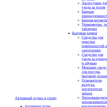
Аксеcсуары дл
ухода за телом
Банные
принадлежнос
Банная космет
Термометры, ч
таблички
Бытовая химия
Средства для
очистки
поверхностей 
сантехники
Средства для
ухода за одежд
и обувью
Моющие средс
для посуды,
бытовой техни
Освежители
воздуха,
поглотители
запаха
Пятновыводите
Активный отдых и спорт
ополаскивател
Активные игры
кондиционеры