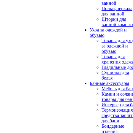
ванной
Полки, зеркала
для ванной
Шторки для
ванной комнат
Уход за одеждой и
обувью
Товары для ухо
за одеждой и
обувью
Товары для
хранения одеж
Гладильные до
Сушилки для
белья
Банные аксессуары
Мебель для ба
Камни и солян
товары для бан
Интерьер для 
Термоизоляция
средства защи
для бани
Бондарные
изделия