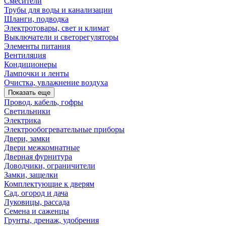
Смесители
Трубы для воды и канализации
Шланги, подводка
Электротовары, свет и климат
Выключатели и светорегуляторы
Элементы питания
Вентиляция
Кондиционеры
Лампочки и ленты
Очистка, увлажнение воздуха
Показать еще
Провод, кабель, гофры
Светильники
Электрика
Электрообогревательные приборы
Двери, замки
Двери межкомнатные
Дверная фурнитура
Доводчики, ограничители
Замки, защелки
Комплектующие к дверям
Сад, огород и дача
Луковицы, рассада
Семена и саженцы
Грунты, дренаж, удобрения