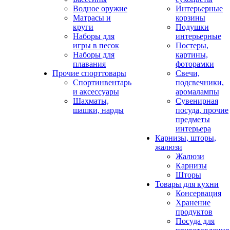
Водное оружие
Интерьерные
Матрасы и
корзины
круги
Подушки
Наборы для
интерьерные
игры в песок
Постеры,
Наборы для
картины,
плавания
фоторамки
Прочие спорттовары
Свечи,
Спортинвентарь
подсвечники,
и аксессуары
аромалампы
Шахматы,
Сувенирная
шашки, нарды
посуда, прочие
предметы
интерьера
Карнизы, шторы,
жалюзи
Жалюзи
Карнизы
Шторы
Товары для кухни
Консервация
Хранение
продуктов
Посуда для