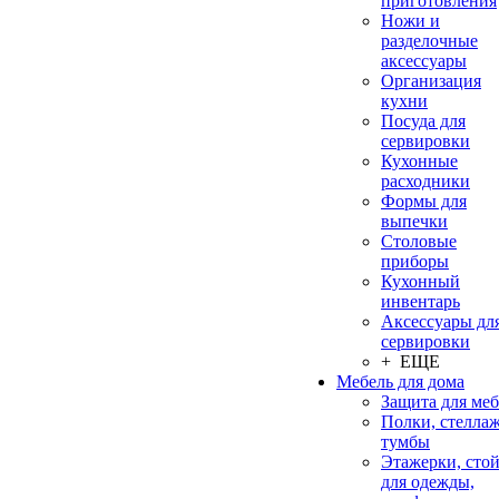
приготовления
Ножи и
разделочные
аксессуары
Организация
кухни
Посуда для
сервировки
Кухонные
расходники
Формы для
выпечки
Столовые
приборы
Кухонный
инвентарь
Аксессуары дл
сервировки
+ ЕЩЕ
Мебель для дома
Защита для ме
Полки, стеллаж
тумбы
Этажерки, сто
для одежды,