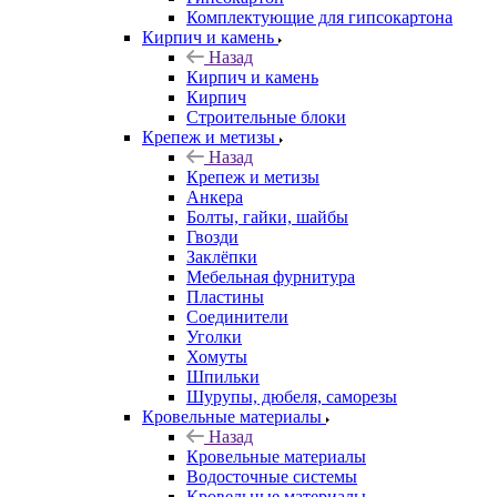
Комплектующие для гипсокартона
Кирпич и камень
Назад
Кирпич и камень
Кирпич
Строительные блоки
Крепеж и метизы
Назад
Крепеж и метизы
Анкера
Болты, гайки, шайбы
Гвозди
Заклёпки
Мебельная фурнитура
Пластины
Соединители
Уголки
Хомуты
Шпильки
Шурупы, дюбеля, саморезы
Кровельные материалы
Назад
Кровельные материалы
Водосточные системы
Кровельные материалы