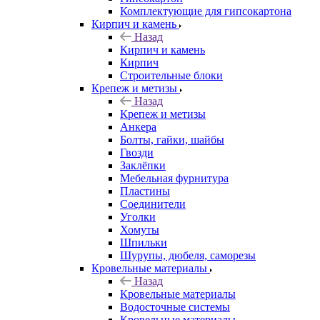
Комплектующие для гипсокартона
Кирпич и камень
Назад
Кирпич и камень
Кирпич
Строительные блоки
Крепеж и метизы
Назад
Крепеж и метизы
Анкера
Болты, гайки, шайбы
Гвозди
Заклёпки
Мебельная фурнитура
Пластины
Соединители
Уголки
Хомуты
Шпильки
Шурупы, дюбеля, саморезы
Кровельные материалы
Назад
Кровельные материалы
Водосточные системы
Кровельные материалы