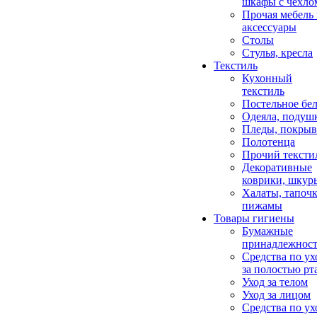
шкафы с чехло
Прочая мебель
аксессуары
Столы
Стулья, кресла
Текстиль
Кухонный
текстиль
Постельное бел
Одеяла, подуш
Пледы, покрыв
Полотенца
Прочий тексти
Декоративные
коврики, шкур
Халаты, тапочк
пижамы
Товары гигиены
Бумажные
принадлежнос
Средства по ух
за полостью рт
Уход за телом
Уход за лицом
Средства по ух