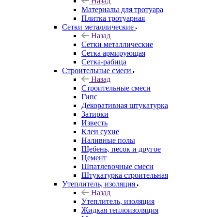
Назад
Материалы для тротуара
Плитка тротуарная
Сетки металлические
Назад
Сетки металлические
Сетка армирующая
Сетка-рабица
Строительные смеси
Назад
Строительные смеси
Гипс
Декоративная штукатурка
Затирки
Известь
Клеи сухие
Наливные полы
Щебень, песок и другое
Цемент
Шпатлевочные смеси
Штукатурка строительная
Утеплитель, изоляция
Назад
Утеплитель, изоляция
Жидкая теплоизоляция