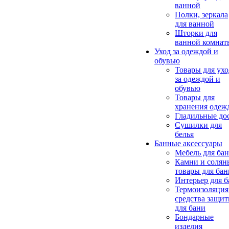
ванной
Полки, зеркала
для ванной
Шторки для
ванной комнат
Уход за одеждой и
обувью
Товары для ухо
за одеждой и
обувью
Товары для
хранения одеж
Гладильные до
Сушилки для
белья
Банные аксессуары
Мебель для ба
Камни и солян
товары для бан
Интерьер для 
Термоизоляция
средства защи
для бани
Бондарные
изделия