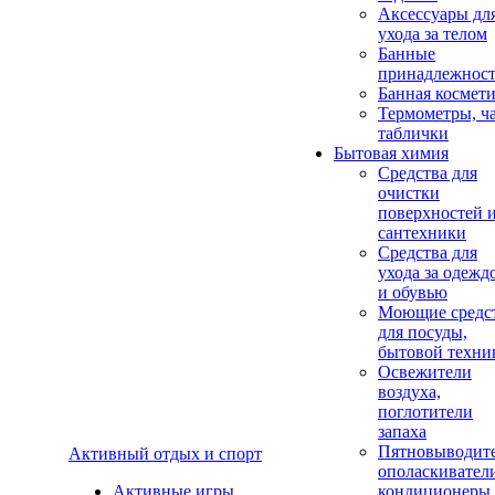
Аксеcсуары дл
ухода за телом
Банные
принадлежнос
Банная космет
Термометры, ч
таблички
Бытовая химия
Средства для
очистки
поверхностей 
сантехники
Средства для
ухода за одежд
и обувью
Моющие средс
для посуды,
бытовой техни
Освежители
воздуха,
поглотители
запаха
Пятновыводите
Активный отдых и спорт
ополаскивател
Активные игры
кондиционеры