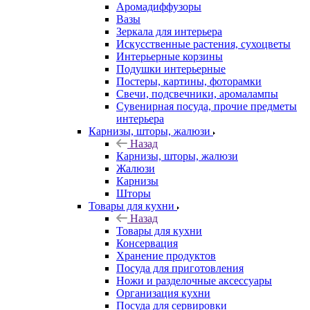
Аромадиффузоры
Вазы
Зеркала для интерьера
Искусственные растения, сухоцветы
Интерьерные корзины
Подушки интерьерные
Постеры, картины, фоторамки
Свечи, подсвечники, аромалампы
Сувенирная посуда, прочие предметы
интерьера
Карнизы, шторы, жалюзи
Назад
Карнизы, шторы, жалюзи
Жалюзи
Карнизы
Шторы
Товары для кухни
Назад
Товары для кухни
Консервация
Хранение продуктов
Посуда для приготовления
Ножи и разделочные аксессуары
Организация кухни
Посуда для сервировки