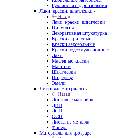
Руллонная гидроизоляция
Лаки, краски, шпатлевки
Назад
Лаки, краски, шпатлевки
Пигменты
Декоративная штукатурка
Краски акриловые
Краски аэрозольные
Краски водоэмульсионные
Лаки
Масляные краски
Мастики
Шпатлевки
По дереву
Эмали
Листовые материалы
Назад
Листовые материалы
ДВП
ДСП
ОСП
Листы из металла
Фанера
Материалы для тротуара