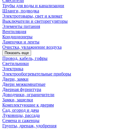
Смесители
Трубы для воды и канализации
Шланги, подводка
Электротовары, свет и климат
Выключатели и светорегуляторы
Элементы питания
Вентиляция
Кондиционеры
Лампочки и ленты
Очистка, увлажнение воздуха
Показать еще
Провод, кабель, гофры
Светильники
Электрика
Электрообогревательные приборы
Двери, замки
Двери межкомнатные
Дверная фурнитура
Доводчики, ограничители
Замки, защелки
Комплектующие к дверям
Сад, огород и дача
Луковицы, рассада
Семена и саженцы
Грунты, дренаж, удобрения