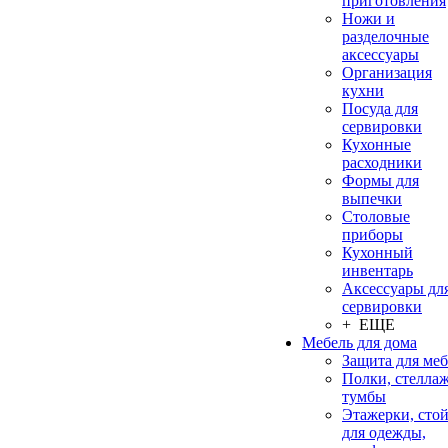
приготовления
Ножи и
разделочные
аксессуары
Организация
кухни
Посуда для
сервировки
Кухонные
расходники
Формы для
выпечки
Столовые
приборы
Кухонный
инвентарь
Аксессуары дл
сервировки
+ ЕЩЕ
Мебель для дома
Защита для ме
Полки, стеллаж
тумбы
Этажерки, сто
для одежды,