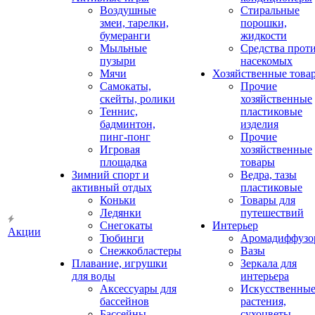
Воздушные
Стиральные
змеи, тарелки,
порошки,
бумеранги
жидкости
Мыльные
Средства прот
пузыри
насекомых
Мячи
Хозяйственные това
Самокаты,
Прочие
скейты, ролики
хозяйственные
Теннис,
пластиковые
бадминтон,
изделия
пинг-понг
Прочие
Игровая
хозяйственные
площадка
товары
Зимний спорт и
Ведра, тазы
активный отдых
пластиковые
Коньки
Товары для
Ледянки
путешествий
Снегокаты
Интерьер
Акции
Тюбинги
Аромадиффузо
Снежкобластеры
Вазы
Плавание, игрушки
Зеркала для
для воды
интерьера
Аксессуары для
Искусственны
бассейнов
растения,
Бассейны
сухоцветы