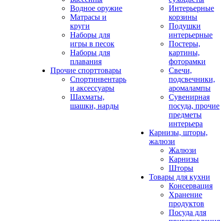
Водное оружие
Интерьерные
Матрасы и
корзины
круги
Подушки
Наборы для
интерьерные
игры в песок
Постеры,
Наборы для
картины,
плавания
фоторамки
Прочие спорттовары
Свечи,
Спортинвентарь
подсвечники,
и аксессуары
аромалампы
Шахматы,
Сувенирная
шашки, нарды
посуда, прочие
предметы
интерьера
Карнизы, шторы,
жалюзи
Жалюзи
Карнизы
Шторы
Товары для кухни
Консервация
Хранение
продуктов
Посуда для