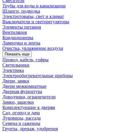
Смесители
Трубы для воды и канализации
Шланги, подводка
Электротовары, свет и климат
Выключатели и светорегуляторы
Элементы питания
Вентиляция
Кондиционеры
Лампочки и ленты
Очистка, увлажнение воздуха
Показать еще
Провод, кабель, гофры
Светильники
Электрика
Электрообогревательные приборы
Двери, замки
Двери межкомнатные
Дверная фурнитура
Доводчики, ограничители
Замки, защелки
Комплектующие к дверям
Сад, огород и дача
Луковицы, рассада
Семена и саженцы
Грунты, дренаж, удобрения