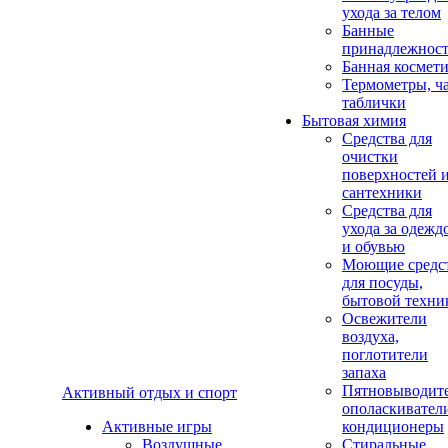
ухода за телом
Банные
принадлежнос
Банная космет
Термометры, ч
таблички
Бытовая химия
Средства для
очистки
поверхностей 
сантехники
Средства для
ухода за одежд
и обувью
Моющие средс
для посуды,
бытовой техни
Освежители
воздуха,
поглотители
запаха
Пятновыводите
Активный отдых и спорт
ополаскивател
Активные игры
кондиционеры
Воздушные
Стиральные