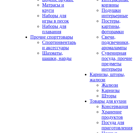
Матрасы и
корзины
круги
Подушки
Наборы для
интерьерные
игры в песок
Постеры,
Наборы для
картины,
плавания
фоторамки
Прочие спорттовары
Свечи,
Спортинвентарь
подсвечники,
и аксессуары
аромалампы
Шахматы,
Сувенирная
шашки, нарды
посуда, прочие
предметы
интерьера
Карнизы, шторы,
жалюзи
Жалюзи
Карнизы
Шторы
Товары для кухни
Консервация
Хранение
продуктов
Посуда для
приготовления