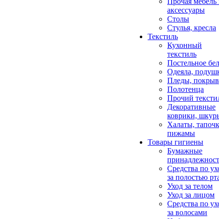
Прочая мебель
аксессуары
Столы
Стулья, кресла
Текстиль
Кухонный
текстиль
Постельное бел
Одеяла, подуш
Пледы, покрыв
Полотенца
Прочий тексти
Декоративные
коврики, шкур
Халаты, тапочк
пижамы
Товары гигиены
Бумажные
принадлежнос
Средства по ух
за полостью рт
Уход за телом
Уход за лицом
Средства по ух
за волосами