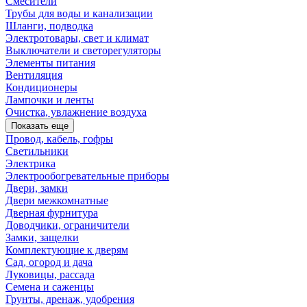
Смесители
Трубы для воды и канализации
Шланги, подводка
Электротовары, свет и климат
Выключатели и светорегуляторы
Элементы питания
Вентиляция
Кондиционеры
Лампочки и ленты
Очистка, увлажнение воздуха
Показать еще
Провод, кабель, гофры
Светильники
Электрика
Электрообогревательные приборы
Двери, замки
Двери межкомнатные
Дверная фурнитура
Доводчики, ограничители
Замки, защелки
Комплектующие к дверям
Сад, огород и дача
Луковицы, рассада
Семена и саженцы
Грунты, дренаж, удобрения