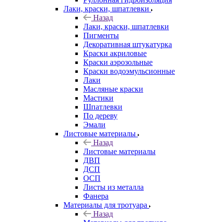
Лаки, краски, шпатлевки
Назад
Лаки, краски, шпатлевки
Пигменты
Декоративная штукатурка
Краски акриловые
Краски аэрозольные
Краски водоэмульсионные
Лаки
Масляные краски
Мастики
Шпатлевки
По дереву
Эмали
Листовые материалы
Назад
Листовые материалы
ДВП
ДСП
ОСП
Листы из металла
Фанера
Материалы для тротуара
Назад