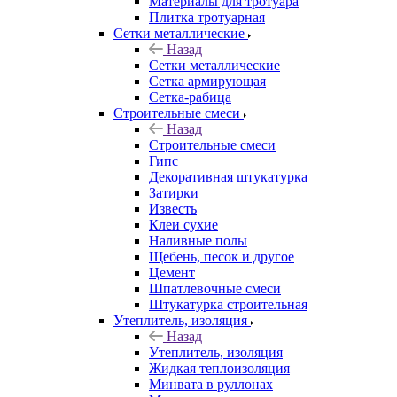
Материалы для тротуара
Плитка тротуарная
Сетки металлические
Назад
Сетки металлические
Сетка армирующая
Сетка-рабица
Строительные смеси
Назад
Строительные смеси
Гипс
Декоративная штукатурка
Затирки
Известь
Клеи сухие
Наливные полы
Щебень, песок и другое
Цемент
Шпатлевочные смеси
Штукатурка строительная
Утеплитель, изоляция
Назад
Утеплитель, изоляция
Жидкая теплоизоляция
Минвата в руллонах