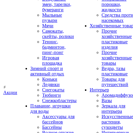
змеи, тарелки,
порошки,
бумеранги
жидкости
Мыльные
Средства прот
пузыри
насекомых
Мячи
Хозяйственные това
Самокаты,
Прочие
скейты, ролики
хозяйственные
Теннис,
пластиковые
бадминтон,
изделия
пинг-понг
Прочие
Игровая
хозяйственные
площадка
товары
Зимний спорт и
Ведра, тазы
активный отдых
пластиковые
Коньки
Товары для
Ледянки
путешествий
Снегокаты
Интерьер
Акции
Тюбинги
Аромадиффузо
Снежкобластеры
Вазы
Плавание, игрушки
Зеркала для
для воды
интерьера
Аксессуары для
Искусственны
бассейнов
растения,
Бассейны
сухоцветы
Водное оружие
Интерьерные