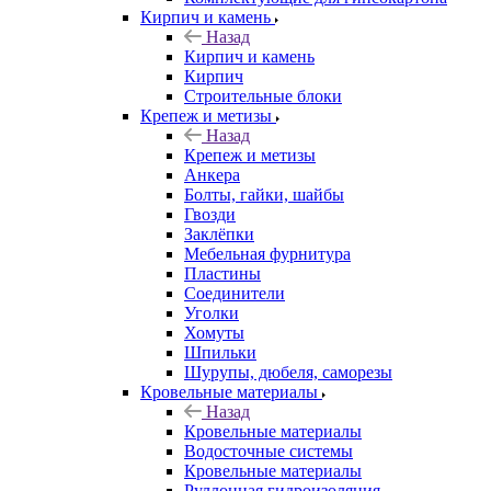
Кирпич и камень
Назад
Кирпич и камень
Кирпич
Строительные блоки
Крепеж и метизы
Назад
Крепеж и метизы
Анкера
Болты, гайки, шайбы
Гвозди
Заклёпки
Мебельная фурнитура
Пластины
Соединители
Уголки
Хомуты
Шпильки
Шурупы, дюбеля, саморезы
Кровельные материалы
Назад
Кровельные материалы
Водосточные системы
Кровельные материалы
Руллонная гидроизоляция