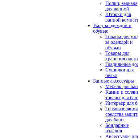
Полки, зеркала
для ванной
Шторки для
ванной комнат
Уход за одеждой и
обувью
Товары для ухо
за одеждой и
обувью
Товары для
хранения одеж
Гладильные до
Сушилки для
белья
Банные аксессуары
Мебель для ба
Камни и солян
товары для бан
Интерьер для 
Термоизоляция
средства защи
для бани
Бондарные
изделия
Аксеcсуары дл