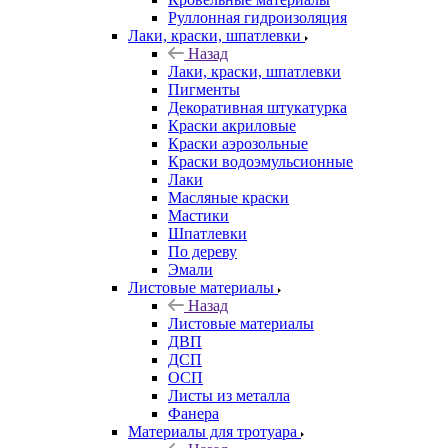
Руллонная гидроизоляция
Лаки, краски, шпатлевки
Назад
Лаки, краски, шпатлевки
Пигменты
Декоративная штукатурка
Краски акриловые
Краски аэрозольные
Краски водоэмульсионные
Лаки
Масляные краски
Мастики
Шпатлевки
По дереву
Эмали
Листовые материалы
Назад
Листовые материалы
ДВП
ДСП
ОСП
Листы из металла
Фанера
Материалы для тротуара