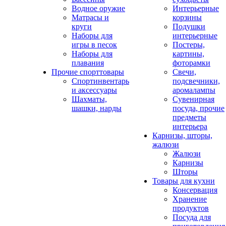
Водное оружие
Интерьерные
Матрасы и
корзины
круги
Подушки
Наборы для
интерьерные
игры в песок
Постеры,
Наборы для
картины,
плавания
фоторамки
Прочие спорттовары
Свечи,
Спортинвентарь
подсвечники,
и аксессуары
аромалампы
Шахматы,
Сувенирная
шашки, нарды
посуда, прочие
предметы
интерьера
Карнизы, шторы,
жалюзи
Жалюзи
Карнизы
Шторы
Товары для кухни
Консервация
Хранение
продуктов
Посуда для