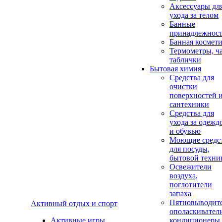
Аксеcсуары дл
ухода за телом
Банные
принадлежнос
Банная космет
Термометры, ч
таблички
Бытовая химия
Средства для
очистки
поверхностей 
сантехники
Средства для
ухода за одежд
и обувью
Моющие средс
для посуды,
бытовой техни
Освежители
воздуха,
поглотители
запаха
Пятновыводите
Активный отдых и спорт
ополаскивател
Активные игры
кондиционеры