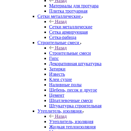
Назад
Материалы для тротуара
Плитка тротуарная
Сетки металлические
Назад
Сетки металлические
Сетка армирующая
Сетка-рабица
Строительные смеси
Назад
Строительные смеси
Гипс
Декоративная штукатурка
Затирки
Известь
Клеи сухие
Наливные полы
Щебень, песок и другое
Цемент
Шпатлевочные смеси
Штукатурка строительная
Утеплитель, изоляция
Назад
Утеплитель, изоляция
Жидкая теплоизоляция