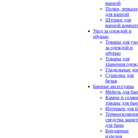
ванной
Полки, зеркала
для ванной
Шторки для
ванной комнат
Уход за одеждой и
обувью
Товары для ухо
за одеждой и
обувью
Товары для
хранения одеж
Гладильные до
Сушилки для
белья
Банные аксессуары
Мебель для ба
Камни и солян
товары для бан
Интерьер для 
Термоизоляция
средства защи
для бани
Бондарные
изделия