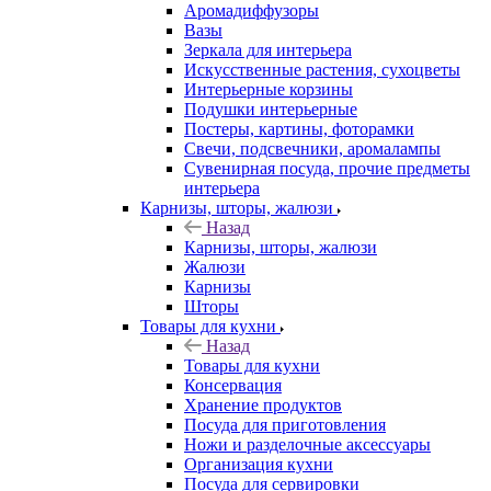
Аромадиффузоры
Вазы
Зеркала для интерьера
Искусственные растения, сухоцветы
Интерьерные корзины
Подушки интерьерные
Постеры, картины, фоторамки
Свечи, подсвечники, аромалампы
Сувенирная посуда, прочие предметы
интерьера
Карнизы, шторы, жалюзи
Назад
Карнизы, шторы, жалюзи
Жалюзи
Карнизы
Шторы
Товары для кухни
Назад
Товары для кухни
Консервация
Хранение продуктов
Посуда для приготовления
Ножи и разделочные аксессуары
Организация кухни
Посуда для сервировки