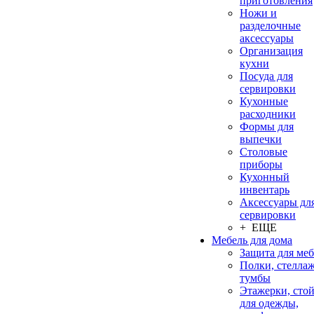
приготовления
Ножи и
разделочные
аксессуары
Организация
кухни
Посуда для
сервировки
Кухонные
расходники
Формы для
выпечки
Столовые
приборы
Кухонный
инвентарь
Аксессуары дл
сервировки
+ ЕЩЕ
Мебель для дома
Защита для ме
Полки, стеллаж
тумбы
Этажерки, сто
для одежды,