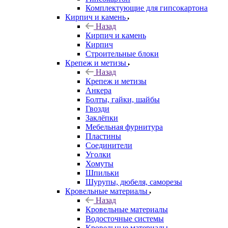
Комплектующие для гипсокартона
Кирпич и камень
Назад
Кирпич и камень
Кирпич
Строительные блоки
Крепеж и метизы
Назад
Крепеж и метизы
Анкера
Болты, гайки, шайбы
Гвозди
Заклёпки
Мебельная фурнитура
Пластины
Соединители
Уголки
Хомуты
Шпильки
Шурупы, дюбеля, саморезы
Кровельные материалы
Назад
Кровельные материалы
Водосточные системы
Кровельные материалы