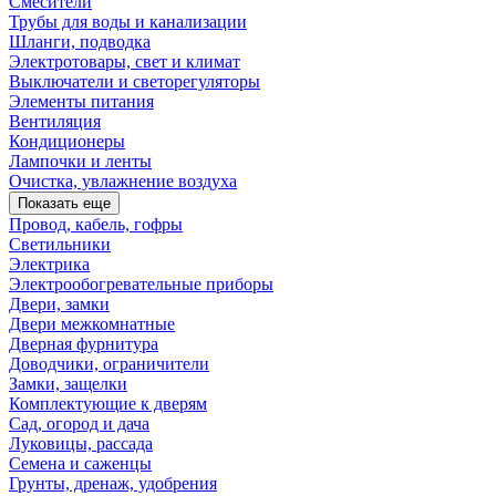
Смесители
Трубы для воды и канализации
Шланги, подводка
Электротовары, свет и климат
Выключатели и светорегуляторы
Элементы питания
Вентиляция
Кондиционеры
Лампочки и ленты
Очистка, увлажнение воздуха
Показать еще
Провод, кабель, гофры
Светильники
Электрика
Электрообогревательные приборы
Двери, замки
Двери межкомнатные
Дверная фурнитура
Доводчики, ограничители
Замки, защелки
Комплектующие к дверям
Сад, огород и дача
Луковицы, рассада
Семена и саженцы
Грунты, дренаж, удобрения