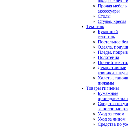
шкафы с чехло
Прочая мебель
аксессуары
Столы
Стулья, кресла
Текстиль
Кухонный
текстиль
Постельное бел
Одеяла, подуш
Пледы, покрыв
Полотенца
Прочий тексти
Декоративные
коврики, шкур
Халаты, тапочк
пижамы
Товары гигиены
Бумажные
принадлежнос
Средства по ух
за полостью рт
Уход за телом
Уход за лицом
Средства по ух