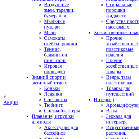
Воздушные
Стиральные
змеи, тарелки,
порошки,
бумеранги
жидкости
Мыльные
Средства прот
пузыри
насекомых
Мячи
Хозяйственные това
Самокаты,
Прочие
скейты, ролики
хозяйственные
Теннис,
пластиковые
бадминтон,
изделия
пинг-понг
Прочие
Игровая
хозяйственные
площадка
товары
Зимний спорт и
Ведра, тазы
активный отдых
пластиковые
Коньки
Товары для
Ледянки
путешествий
Снегокаты
Интерьер
Акции
Тюбинги
Аромадиффузо
Снежкобластеры
Вазы
Плавание, игрушки
Зеркала для
для воды
интерьера
Аксессуары для
Искусственны
бассейнов
растения,
Бассейны
сухоцветы