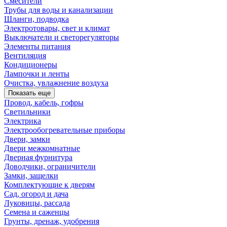
Смесители
Трубы для воды и канализации
Шланги, подводка
Электротовары, свет и климат
Выключатели и светорегуляторы
Элементы питания
Вентиляция
Кондиционеры
Лампочки и ленты
Очистка, увлажнение воздуха
Показать еще
Провод, кабель, гофры
Светильники
Электрика
Электрообогревательные приборы
Двери, замки
Двери межкомнатные
Дверная фурнитура
Доводчики, ограничители
Замки, защелки
Комплектующие к дверям
Сад, огород и дача
Луковицы, рассада
Семена и саженцы
Грунты, дренаж, удобрения