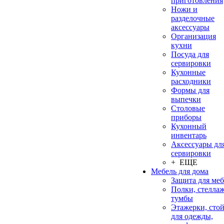
приготовления
Ножи и
разделочные
аксессуары
Организация
кухни
Посуда для
сервировки
Кухонные
расходники
Формы для
выпечки
Столовые
приборы
Кухонный
инвентарь
Аксессуары дл
сервировки
+ ЕЩЕ
Мебель для дома
Защита для ме
Полки, стеллаж
тумбы
Этажерки, сто
для одежды,