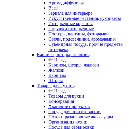
Аромадиффузоры
Вазы
Зеркала для интерьера
Искусственные растения, сухоцветы
Интерьерные корзины
Подушки интерьерные
Постеры, картины, фоторамки
Свечи, подсвечники, аромалампы
Сувенирная посуда, прочие предметы
интерьера
Карнизы, шторы, жалюзи
Назад
Карнизы, шторы, жалюзи
Жалюзи
Карнизы
Шторы
Товары для кухни
Назад
Товары для кухни
Консервация
Хранение продуктов
Посуда для приготовления
Ножи и разделочные аксессуары
Организация кухни
Посуда для сервировки