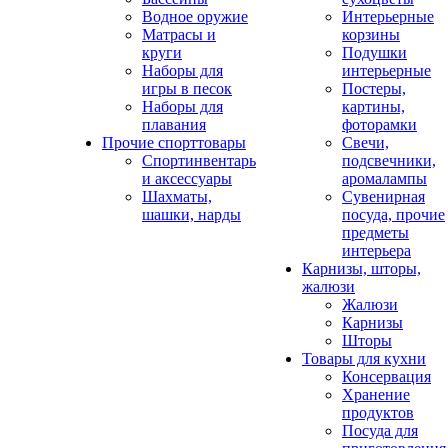
Водное оружие
Интерьерные
Матрасы и
корзины
круги
Подушки
Наборы для
интерьерные
игры в песок
Постеры,
Наборы для
картины,
плавания
фоторамки
Прочие спорттовары
Свечи,
Спортинвентарь
подсвечники,
и аксессуары
аромалампы
Шахматы,
Сувенирная
шашки, нарды
посуда, прочие
предметы
интерьера
Карнизы, шторы,
жалюзи
Жалюзи
Карнизы
Шторы
Товары для кухни
Консервация
Хранение
продуктов
Посуда для