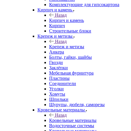
Комплектующие для гипсокартона
Кирпич и камень
Назад
Кирпич и камень
Кирпич
Строительные блоки
Крепеж и метизы
Назад
Крепеж и метизы
Анкера
Болты, гайки, шайбы
Гвозди
Заклёпки
Мебельная фурнитура
Пластины
Соединители
Уголки
Хомуты
Шпильки
Шурупы, дюбеля, саморезы
Кровельные материалы
Назад
Кровельные материалы
Водосточные системы
Кровельные материалы