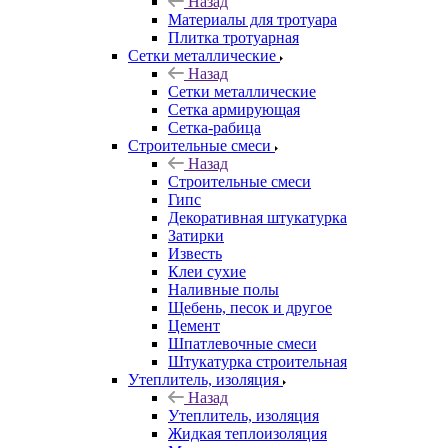
Назад
Материалы для тротуара
Плитка тротуарная
Сетки металлические
Назад
Сетки металлические
Сетка армирующая
Сетка-рабица
Строительные смеси
Назад
Строительные смеси
Гипс
Декоративная штукатурка
Затирки
Известь
Клеи сухие
Наливные полы
Щебень, песок и другое
Цемент
Шпатлевочные смеси
Штукатурка строительная
Утеплитель, изоляция
Назад
Утеплитель, изоляция
Жидкая теплоизоляция