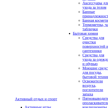
Аксеcсуары дл
ухода за телом
Банные
принадлежнос
Банная космет
Термометры, ч
таблички
Бытовая химия
Средства для
очистки
поверхностей 
сантехники
Средства для
ухода за одежд
и обувью
Моющие средс
для посуды,
бытовой техни
Освежители
воздуха,
поглотители
запаха
Пятновыводите
Активный отдых и спорт
ополаскивател
Активные игры
кондиционеры