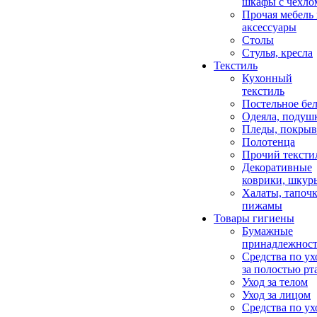
шкафы с чехло
Прочая мебель
аксессуары
Столы
Стулья, кресла
Текстиль
Кухонный
текстиль
Постельное бел
Одеяла, подуш
Пледы, покрыв
Полотенца
Прочий тексти
Декоративные
коврики, шкур
Халаты, тапочк
пижамы
Товары гигиены
Бумажные
принадлежнос
Средства по ух
за полостью рт
Уход за телом
Уход за лицом
Средства по ух