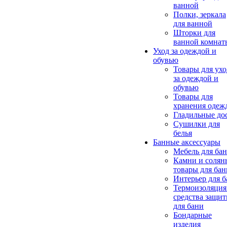
ванной
Полки, зеркала
для ванной
Шторки для
ванной комнат
Уход за одеждой и
обувью
Товары для ухо
за одеждой и
обувью
Товары для
хранения одеж
Гладильные до
Сушилки для
белья
Банные аксессуары
Мебель для ба
Камни и солян
товары для бан
Интерьер для 
Термоизоляция
средства защи
для бани
Бондарные
изделия