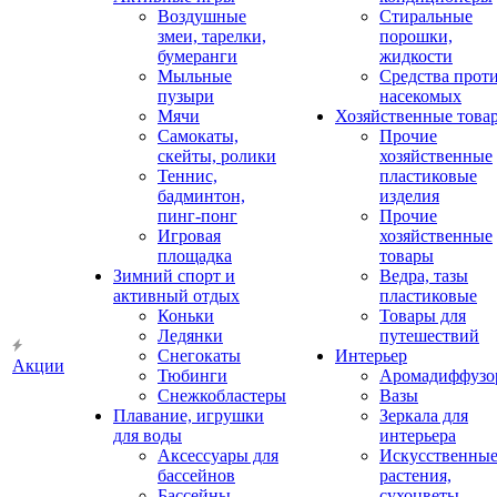
Воздушные
Стиральные
змеи, тарелки,
порошки,
бумеранги
жидкости
Мыльные
Средства прот
пузыри
насекомых
Мячи
Хозяйственные това
Самокаты,
Прочие
скейты, ролики
хозяйственные
Теннис,
пластиковые
бадминтон,
изделия
пинг-понг
Прочие
Игровая
хозяйственные
площадка
товары
Зимний спорт и
Ведра, тазы
активный отдых
пластиковые
Коньки
Товары для
Ледянки
путешествий
Снегокаты
Интерьер
Акции
Тюбинги
Аромадиффузо
Снежкобластеры
Вазы
Плавание, игрушки
Зеркала для
для воды
интерьера
Аксессуары для
Искусственны
бассейнов
растения,
Бассейны
сухоцветы