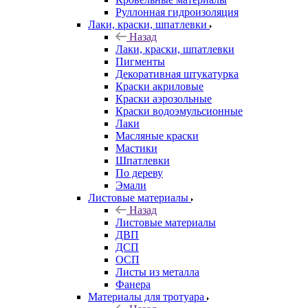
Руллонная гидроизоляция
Лаки, краски, шпатлевки
Назад
Лаки, краски, шпатлевки
Пигменты
Декоративная штукатурка
Краски акриловые
Краски аэрозольные
Краски водоэмульсионные
Лаки
Масляные краски
Мастики
Шпатлевки
По дереву
Эмали
Листовые материалы
Назад
Листовые материалы
ДВП
ДСП
ОСП
Листы из металла
Фанера
Материалы для тротуара