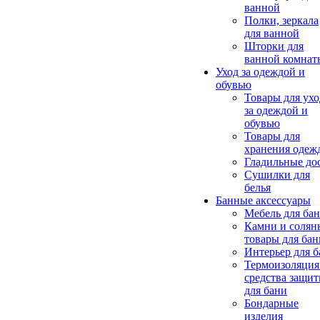
ванной
Полки, зеркала
для ванной
Шторки для
ванной комнат
Уход за одеждой и
обувью
Товары для ухо
за одеждой и
обувью
Товары для
хранения одеж
Гладильные до
Сушилки для
белья
Банные аксессуары
Мебель для ба
Камни и солян
товары для бан
Интерьер для 
Термоизоляция
средства защи
для бани
Бондарные
изделия