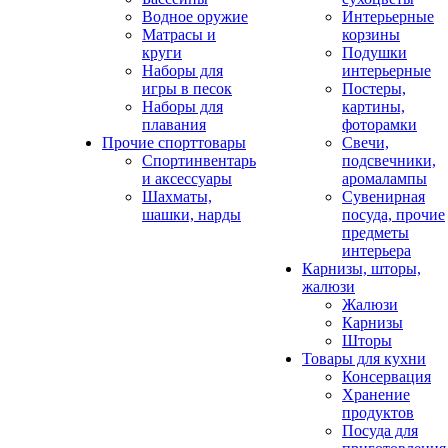
Водное оружие
Интерьерные
Матрасы и
корзины
круги
Подушки
Наборы для
интерьерные
игры в песок
Постеры,
Наборы для
картины,
плавания
фоторамки
Прочие спорттовары
Свечи,
Спортинвентарь
подсвечники,
и аксессуары
аромалампы
Шахматы,
Сувенирная
шашки, нарды
посуда, прочие
предметы
интерьера
Карнизы, шторы,
жалюзи
Жалюзи
Карнизы
Шторы
Товары для кухни
Консервация
Хранение
продуктов
Посуда для