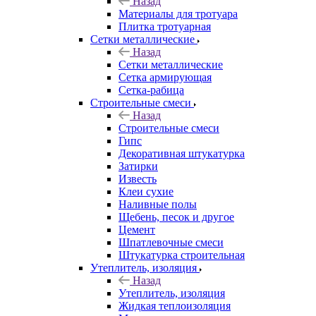
Назад
Материалы для тротуара
Плитка тротуарная
Сетки металлические
Назад
Сетки металлические
Сетка армирующая
Сетка-рабица
Строительные смеси
Назад
Строительные смеси
Гипс
Декоративная штукатурка
Затирки
Известь
Клеи сухие
Наливные полы
Щебень, песок и другое
Цемент
Шпатлевочные смеси
Штукатурка строительная
Утеплитель, изоляция
Назад
Утеплитель, изоляция
Жидкая теплоизоляция