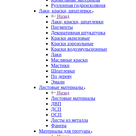
Руллонная гидроизоляция
Лаки, краски, шпатлевки
Назад
Лаки, краски, шпатлевки
Пигменты
Декоративная штукатурка
Краски акриловые
Краски аэрозольные
Краски водоэмульсионные
Лаки
Масляные краски
Мастики
Шпатлевки
По дереву
Эмали
Листовые материалы
Назад
Листовые материалы
ДВП
ДСП
ОСП
Листы из металла
Фанера
Материалы для тротуара