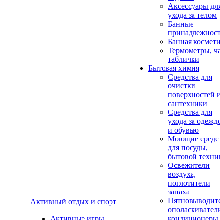
Аксеcсуары дл
ухода за телом
Банные
принадлежнос
Банная космет
Термометры, ч
таблички
Бытовая химия
Средства для
очистки
поверхностей 
сантехники
Средства для
ухода за одежд
и обувью
Моющие средс
для посуды,
бытовой техни
Освежители
воздуха,
поглотители
запаха
Пятновыводите
Активный отдых и спорт
ополаскивател
Активные игры
кондиционеры