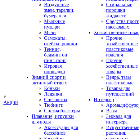
Воздушные
Стиральные
змеи, тарелки,
порошки,
бумеранги
жидкости
Мыльные
Средства прот
пузыри
насекомых
Мячи
Хозяйственные това
Самокаты,
Прочие
скейты, ролики
хозяйственные
Теннис,
пластиковые
бадминтон,
изделия
пинг-понг
Прочие
Игровая
хозяйственные
площадка
товары
Зимний спорт и
Ведра, тазы
активный отдых
пластиковые
Коньки
Товары для
Ледянки
путешествий
Снегокаты
Интерьер
Акции
Тюбинги
Аромадиффузо
Снежкобластеры
Вазы
Плавание, игрушки
Зеркала для
для воды
интерьера
Аксессуары для
Искусственны
бассейнов
растения,
Бассейны
сухоцветы