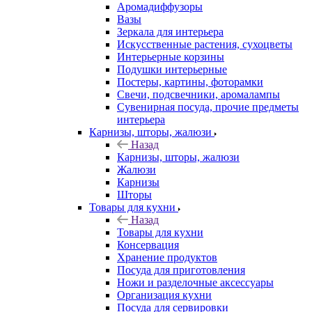
Аромадиффузоры
Вазы
Зеркала для интерьера
Искусственные растения, сухоцветы
Интерьерные корзины
Подушки интерьерные
Постеры, картины, фоторамки
Свечи, подсвечники, аромалампы
Сувенирная посуда, прочие предметы
интерьера
Карнизы, шторы, жалюзи
Назад
Карнизы, шторы, жалюзи
Жалюзи
Карнизы
Шторы
Товары для кухни
Назад
Товары для кухни
Консервация
Хранение продуктов
Посуда для приготовления
Ножи и разделочные аксессуары
Организация кухни
Посуда для сервировки