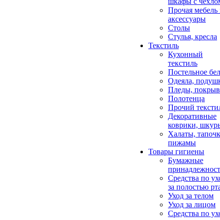
шкафы с чехло
Прочая мебель
аксессуары
Столы
Стулья, кресла
Текстиль
Кухонный
текстиль
Постельное бел
Одеяла, подуш
Пледы, покрыв
Полотенца
Прочий тексти
Декоративные
коврики, шкур
Халаты, тапочк
пижамы
Товары гигиены
Бумажные
принадлежнос
Средства по ух
за полостью рт
Уход за телом
Уход за лицом
Средства по ух