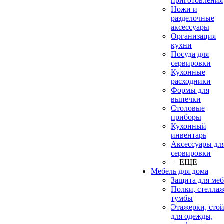
приготовления
Ножи и
разделочные
аксессуары
Организация
кухни
Посуда для
сервировки
Кухонные
расходники
Формы для
выпечки
Столовые
приборы
Кухонный
инвентарь
Аксессуары дл
сервировки
+ ЕЩЕ
Мебель для дома
Защита для ме
Полки, стеллаж
тумбы
Этажерки, сто
для одежды,