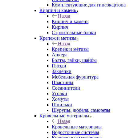
Комплектующие для гипсокартона
Кирпич и камень
Назад
Кирпич и камень
Кирпич
Строительные блоки
Крепеж и метизы
Назад
Крепеж и метизы
Анкера
Болты, гайки, шайбы
Гвозди
Заклёпки
Мебельная фурнитура
Пластины
Соединители
Уголки
Хомуты
Шпильки
Шурупы, дюбеля, саморезы
Кровельные материалы
Назад
Кровельные материалы
Водосточные системы
Кровельные материалы