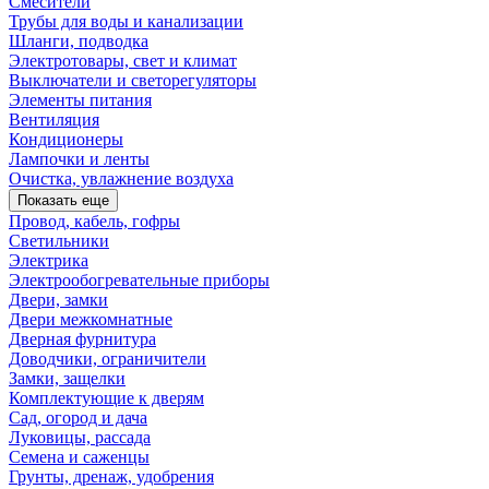
Смесители
Трубы для воды и канализации
Шланги, подводка
Электротовары, свет и климат
Выключатели и светорегуляторы
Элементы питания
Вентиляция
Кондиционеры
Лампочки и ленты
Очистка, увлажнение воздуха
Показать еще
Провод, кабель, гофры
Светильники
Электрика
Электрообогревательные приборы
Двери, замки
Двери межкомнатные
Дверная фурнитура
Доводчики, ограничители
Замки, защелки
Комплектующие к дверям
Сад, огород и дача
Луковицы, рассада
Семена и саженцы
Грунты, дренаж, удобрения