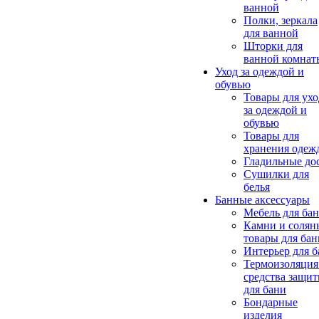
ванной
Полки, зеркала
для ванной
Шторки для
ванной комнат
Уход за одеждой и
обувью
Товары для ухо
за одеждой и
обувью
Товары для
хранения одеж
Гладильные до
Сушилки для
белья
Банные аксессуары
Мебель для ба
Камни и солян
товары для бан
Интерьер для 
Термоизоляция
средства защи
для бани
Бондарные
изделия