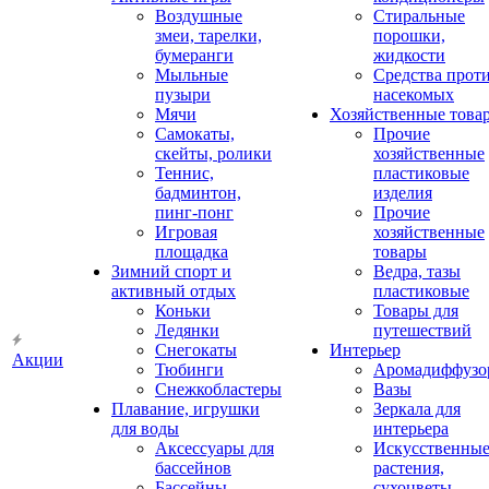
Воздушные
Стиральные
змеи, тарелки,
порошки,
бумеранги
жидкости
Мыльные
Средства прот
пузыри
насекомых
Мячи
Хозяйственные това
Самокаты,
Прочие
скейты, ролики
хозяйственные
Теннис,
пластиковые
бадминтон,
изделия
пинг-понг
Прочие
Игровая
хозяйственные
площадка
товары
Зимний спорт и
Ведра, тазы
активный отдых
пластиковые
Коньки
Товары для
Ледянки
путешествий
Снегокаты
Интерьер
Акции
Тюбинги
Аромадиффузо
Снежкобластеры
Вазы
Плавание, игрушки
Зеркала для
для воды
интерьера
Аксессуары для
Искусственны
бассейнов
растения,
Бассейны
сухоцветы