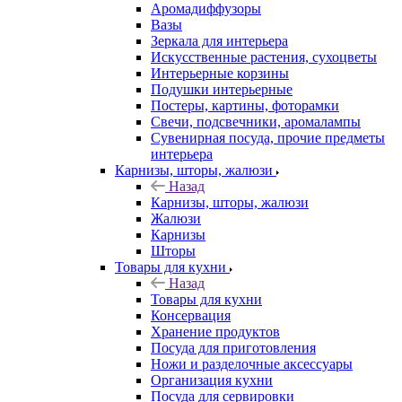
Аромадиффузоры
Вазы
Зеркала для интерьера
Искусственные растения, сухоцветы
Интерьерные корзины
Подушки интерьерные
Постеры, картины, фоторамки
Свечи, подсвечники, аромалампы
Сувенирная посуда, прочие предметы
интерьера
Карнизы, шторы, жалюзи
Назад
Карнизы, шторы, жалюзи
Жалюзи
Карнизы
Шторы
Товары для кухни
Назад
Товары для кухни
Консервация
Хранение продуктов
Посуда для приготовления
Ножи и разделочные аксессуары
Организация кухни
Посуда для сервировки