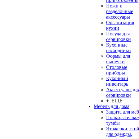
приготовления
Ножи и
разделочные
аксессуары
Организация
кухни
Посуда для
сервировки
Кухонные
расходники
Формы для
выпечки
Столовые
приборы
Кухонный
инвентарь
Аксессуары дл
сервировки
+ ЕЩЕ
Мебель для дома
Защита для ме
Полки, стеллаж
тумбы
Этажерки, сто
для одежды,