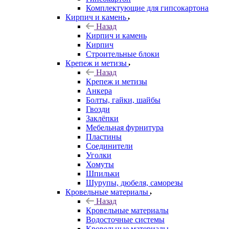
Комплектующие для гипсокартона
Кирпич и камень
Назад
Кирпич и камень
Кирпич
Строительные блоки
Крепеж и метизы
Назад
Крепеж и метизы
Анкера
Болты, гайки, шайбы
Гвозди
Заклёпки
Мебельная фурнитура
Пластины
Соединители
Уголки
Хомуты
Шпильки
Шурупы, дюбеля, саморезы
Кровельные материалы
Назад
Кровельные материалы
Водосточные системы
Кровельные материалы