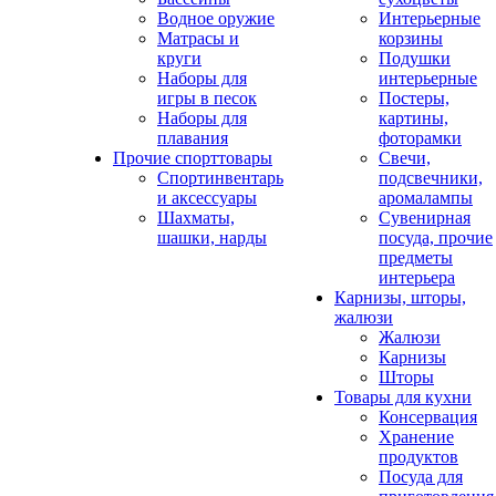
Водное оружие
Интерьерные
Матрасы и
корзины
круги
Подушки
Наборы для
интерьерные
игры в песок
Постеры,
Наборы для
картины,
плавания
фоторамки
Прочие спорттовары
Свечи,
Спортинвентарь
подсвечники,
и аксессуары
аромалампы
Шахматы,
Сувенирная
шашки, нарды
посуда, прочие
предметы
интерьера
Карнизы, шторы,
жалюзи
Жалюзи
Карнизы
Шторы
Товары для кухни
Консервация
Хранение
продуктов
Посуда для