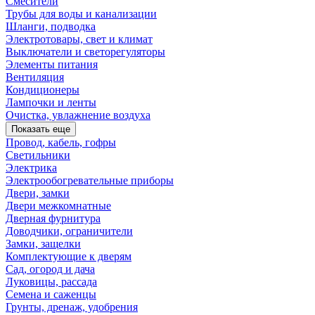
Смесители
Трубы для воды и канализации
Шланги, подводка
Электротовары, свет и климат
Выключатели и светорегуляторы
Элементы питания
Вентиляция
Кондиционеры
Лампочки и ленты
Очистка, увлажнение воздуха
Показать еще
Провод, кабель, гофры
Светильники
Электрика
Электрообогревательные приборы
Двери, замки
Двери межкомнатные
Дверная фурнитура
Доводчики, ограничители
Замки, защелки
Комплектующие к дверям
Сад, огород и дача
Луковицы, рассада
Семена и саженцы
Грунты, дренаж, удобрения