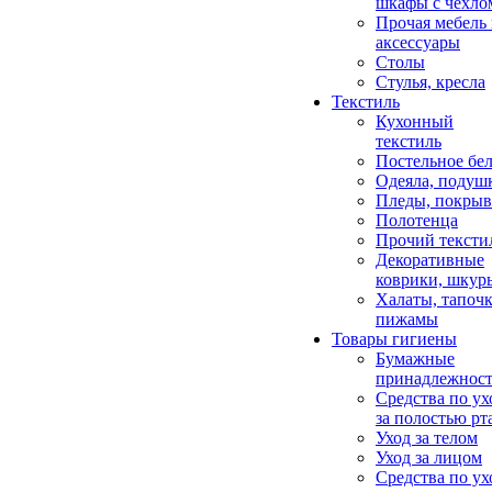
шкафы с чехло
Прочая мебель
аксессуары
Столы
Стулья, кресла
Текстиль
Кухонный
текстиль
Постельное бел
Одеяла, подуш
Пледы, покрыв
Полотенца
Прочий тексти
Декоративные
коврики, шкур
Халаты, тапочк
пижамы
Товары гигиены
Бумажные
принадлежнос
Средства по ух
за полостью рт
Уход за телом
Уход за лицом
Средства по ух