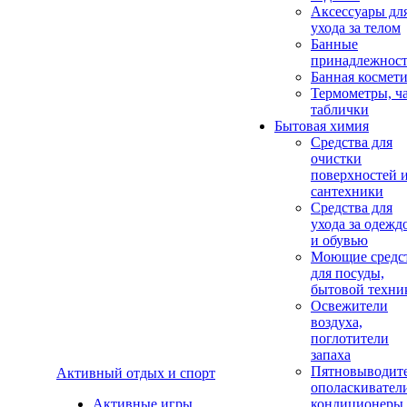
Аксеcсуары дл
ухода за телом
Банные
принадлежнос
Банная космет
Термометры, ч
таблички
Бытовая химия
Средства для
очистки
поверхностей 
сантехники
Средства для
ухода за одежд
и обувью
Моющие средс
для посуды,
бытовой техни
Освежители
воздуха,
поглотители
запаха
Пятновыводите
Активный отдых и спорт
ополаскивател
Активные игры
кондиционеры