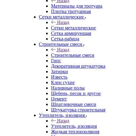
Назад
Материалы для тротуара
Плитка тротуарная
Сетки металлические
Назад
Сетки металлические
Сетка армирующая
Сетка-рабица
Строительные смеси
Назад
Строительные смеси
Гипс
Декоративная штукатурка
Затирки
Известь
Клеи сухие
Наливные полы
Щебень, песок и другое
Цемент
Шпатлевочные смеси
Штукатурка строительная
Утеплитель, изоляция
Назад
Утеплитель, изоляция
Жидкая теплоизоляция