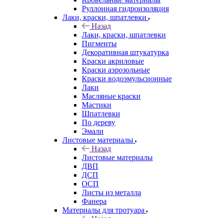
Руллонная гидроизоляция
Лаки, краски, шпатлевки
Назад
Лаки, краски, шпатлевки
Пигменты
Декоративная штукатурка
Краски акриловые
Краски аэрозольные
Краски водоэмульсионные
Лаки
Масляные краски
Мастики
Шпатлевки
По дереву
Эмали
Листовые материалы
Назад
Листовые материалы
ДВП
ДСП
ОСП
Листы из металла
Фанера
Материалы для тротуара