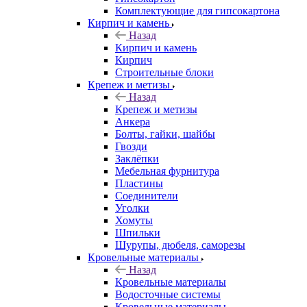
Комплектующие для гипсокартона
Кирпич и камень
Назад
Кирпич и камень
Кирпич
Строительные блоки
Крепеж и метизы
Назад
Крепеж и метизы
Анкера
Болты, гайки, шайбы
Гвозди
Заклёпки
Мебельная фурнитура
Пластины
Соединители
Уголки
Хомуты
Шпильки
Шурупы, дюбеля, саморезы
Кровельные материалы
Назад
Кровельные материалы
Водосточные системы
Кровельные материалы