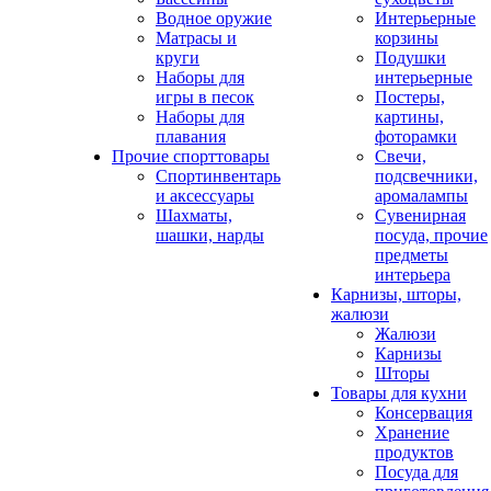
Водное оружие
Интерьерные
Матрасы и
корзины
круги
Подушки
Наборы для
интерьерные
игры в песок
Постеры,
Наборы для
картины,
плавания
фоторамки
Прочие спорттовары
Свечи,
Спортинвентарь
подсвечники,
и аксессуары
аромалампы
Шахматы,
Сувенирная
шашки, нарды
посуда, прочие
предметы
интерьера
Карнизы, шторы,
жалюзи
Жалюзи
Карнизы
Шторы
Товары для кухни
Консервация
Хранение
продуктов
Посуда для