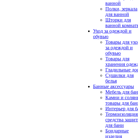
ванной
Полки, зеркала
для ванной
Шторки для
ванной комнат
Уход за одеждой и
обувью
Товары для ухо
за одеждой и
обувью
Товары для
хранения одеж
Гладильные до
Сушилки для
белья
Банные аксессуары
Мебель для ба
Камни и солян
товары для бан
Интерьер для 
Термоизоляция
средства защи
для бани
Бондарные
изделия