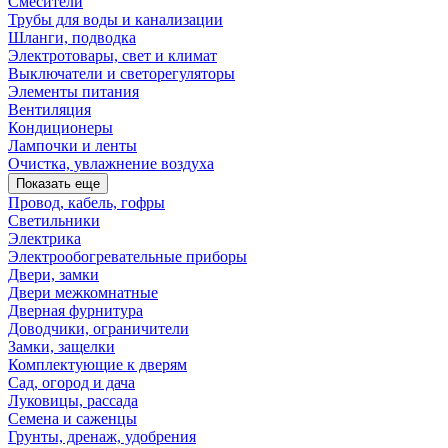
Смесители
Трубы для воды и канализации
Шланги, подводка
Электротовары, свет и климат
Выключатели и светорегуляторы
Элементы питания
Вентиляция
Кондиционеры
Лампочки и ленты
Очистка, увлажнение воздуха
Показать еще
Провод, кабель, гофры
Светильники
Электрика
Электрообогревательные приборы
Двери, замки
Двери межкомнатные
Дверная фурнитура
Доводчики, ограничители
Замки, защелки
Комплектующие к дверям
Сад, огород и дача
Луковицы, рассада
Семена и саженцы
Грунты, дренаж, удобрения