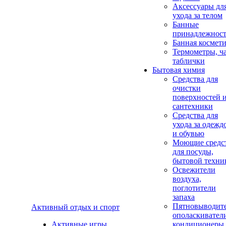
Аксеcсуары дл
ухода за телом
Банные
принадлежнос
Банная космет
Термометры, ч
таблички
Бытовая химия
Средства для
очистки
поверхностей 
сантехники
Средства для
ухода за одежд
и обувью
Моющие средс
для посуды,
бытовой техни
Освежители
воздуха,
поглотители
запаха
Пятновыводите
Активный отдых и спорт
ополаскивател
Активные игры
кондиционеры