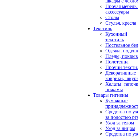
шкафы с чехло
Прочая мебель
аксессуары
Столы
Стулья, кресла
Текстиль
Кухонный
текстиль
Постельное бел
Одеяла, подуш
Пледы, покрыв
Полотенца
Прочий тексти
Декоративные
коврики, шкур
Халаты, тапочк
пижамы
Товары гигиены
Бумажные
принадлежнос
Средства по ух
за полостью рт
Уход за телом
Уход за лицом
Средства по ух