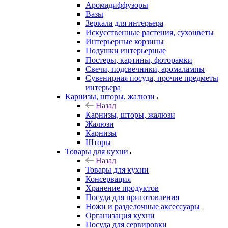
Аромадиффузоры
Вазы
Зеркала для интерьера
Искусственные растения, сухоцветы
Интерьерные корзины
Подушки интерьерные
Постеры, картины, фоторамки
Свечи, подсвечники, аромалампы
Сувенирная посуда, прочие предметы
интерьера
Карнизы, шторы, жалюзи
Назад
Карнизы, шторы, жалюзи
Жалюзи
Карнизы
Шторы
Товары для кухни
Назад
Товары для кухни
Консервация
Хранение продуктов
Посуда для приготовления
Ножи и разделочные аксессуары
Организация кухни
Посуда для сервировки