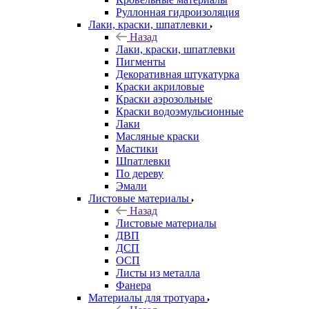
Руллонная гидроизоляция
Лаки, краски, шпатлевки
Назад
Лаки, краски, шпатлевки
Пигменты
Декоративная штукатурка
Краски акриловые
Краски аэрозольные
Краски водоэмульсионные
Лаки
Масляные краски
Мастики
Шпатлевки
По дереву
Эмали
Листовые материалы
Назад
Листовые материалы
ДВП
ДСП
ОСП
Листы из металла
Фанера
Материалы для тротуара