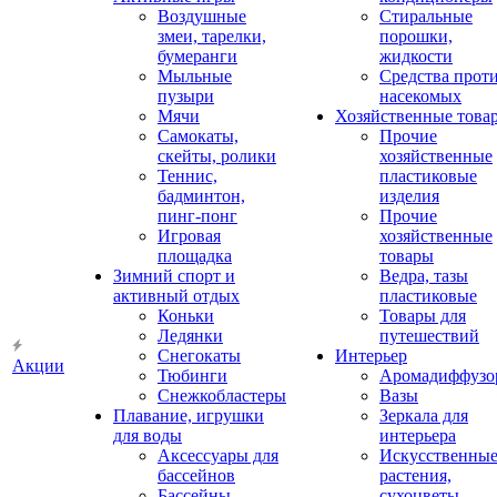
Воздушные
Стиральные
змеи, тарелки,
порошки,
бумеранги
жидкости
Мыльные
Средства прот
пузыри
насекомых
Мячи
Хозяйственные това
Самокаты,
Прочие
скейты, ролики
хозяйственные
Теннис,
пластиковые
бадминтон,
изделия
пинг-понг
Прочие
Игровая
хозяйственные
площадка
товары
Зимний спорт и
Ведра, тазы
активный отдых
пластиковые
Коньки
Товары для
Ледянки
путешествий
Снегокаты
Интерьер
Акции
Тюбинги
Аромадиффузо
Снежкобластеры
Вазы
Плавание, игрушки
Зеркала для
для воды
интерьера
Аксессуары для
Искусственны
бассейнов
растения,
Бассейны
сухоцветы