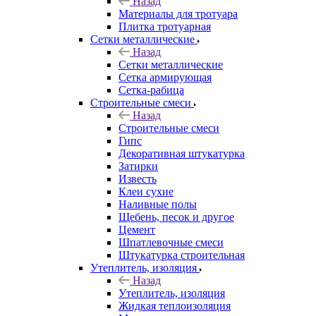
Назад
Материалы для тротуара
Плитка тротуарная
Сетки металлические
Назад
Сетки металлические
Сетка армирующая
Сетка-рабица
Строительные смеси
Назад
Строительные смеси
Гипс
Декоративная штукатурка
Затирки
Известь
Клеи сухие
Наливные полы
Щебень, песок и другое
Цемент
Шпатлевочные смеси
Штукатурка строительная
Утеплитель, изоляция
Назад
Утеплитель, изоляция
Жидкая теплоизоляция