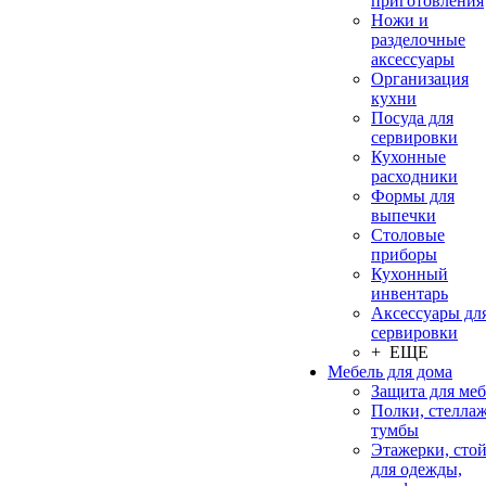
приготовления
Ножи и
разделочные
аксессуары
Организация
кухни
Посуда для
сервировки
Кухонные
расходники
Формы для
выпечки
Столовые
приборы
Кухонный
инвентарь
Аксессуары дл
сервировки
+ ЕЩЕ
Мебель для дома
Защита для ме
Полки, стеллаж
тумбы
Этажерки, сто
для одежды,