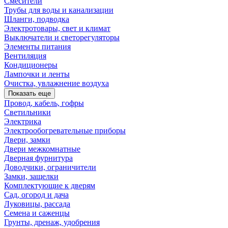
Смесители
Трубы для воды и канализации
Шланги, подводка
Электротовары, свет и климат
Выключатели и светорегуляторы
Элементы питания
Вентиляция
Кондиционеры
Лампочки и ленты
Очистка, увлажнение воздуха
Показать еще
Провод, кабель, гофры
Светильники
Электрика
Электрообогревательные приборы
Двери, замки
Двери межкомнатные
Дверная фурнитура
Доводчики, ограничители
Замки, защелки
Комплектующие к дверям
Сад, огород и дача
Луковицы, рассада
Семена и саженцы
Грунты, дренаж, удобрения