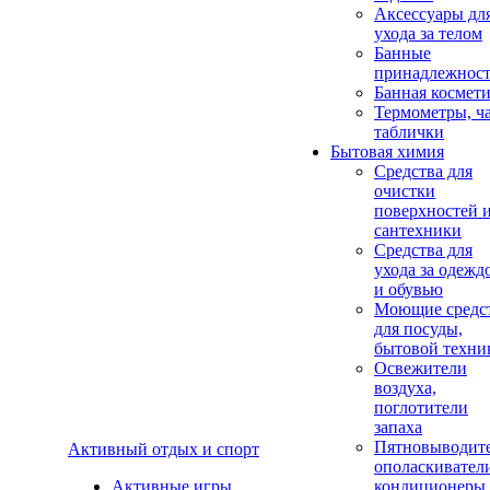
Аксеcсуары дл
ухода за телом
Банные
принадлежнос
Банная космет
Термометры, ч
таблички
Бытовая химия
Средства для
очистки
поверхностей 
сантехники
Средства для
ухода за одежд
и обувью
Моющие средс
для посуды,
бытовой техни
Освежители
воздуха,
поглотители
запаха
Пятновыводите
Активный отдых и спорт
ополаскивател
Активные игры
кондиционеры