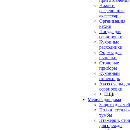
приготовления
Ножи и
разделочные
аксессуары
Организация
кухни
Посуда для
сервировки
Кухонные
расходники
Формы для
выпечки
Столовые
приборы
Кухонный
инвентарь
Аксессуары дл
сервировки
+ ЕЩЕ
Мебель для дома
Защита для ме
Полки, стеллаж
тумбы
Этажерки, сто
для одежды,