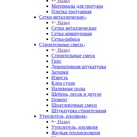
Назад
Материалы для тротуара
Плитка тротуарная
Сетки металлические
Назад
Сетки металлические
Сетка армирующая
Сетка-рабица
Строительные смеси
Назад
Строительные смеси
Гипс
Декоративная штукатурка
Затирки
Известь
Клеи сухие
Наливные полы
Щебень, песок и другое
Цемент
Шпатлевочные смеси
Штукатурка строительная
Утеплитель, изоляция
Назад
Утеплитель, изоляция
Жидкая теплоизоляция