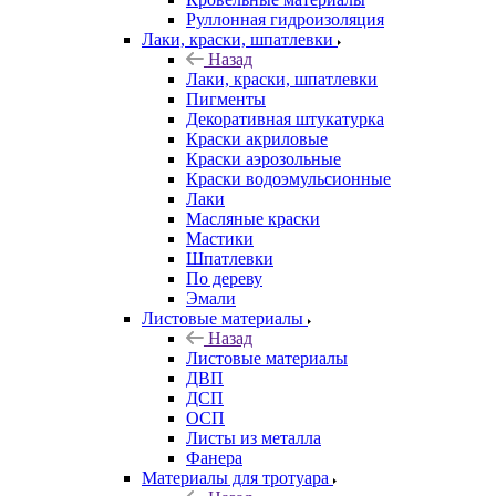
Руллонная гидроизоляция
Лаки, краски, шпатлевки
Назад
Лаки, краски, шпатлевки
Пигменты
Декоративная штукатурка
Краски акриловые
Краски аэрозольные
Краски водоэмульсионные
Лаки
Масляные краски
Мастики
Шпатлевки
По дереву
Эмали
Листовые материалы
Назад
Листовые материалы
ДВП
ДСП
ОСП
Листы из металла
Фанера
Материалы для тротуара