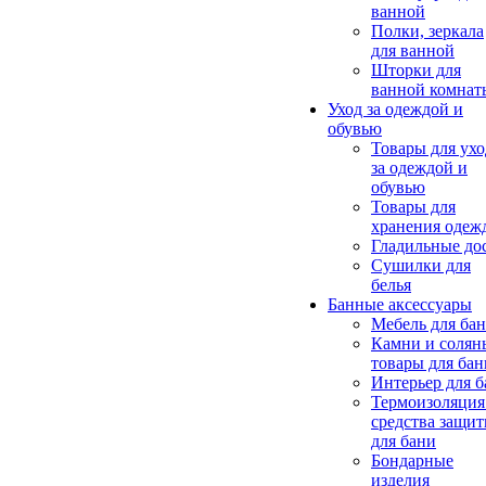
ванной
Полки, зеркала
для ванной
Шторки для
ванной комнат
Уход за одеждой и
обувью
Товары для ухо
за одеждой и
обувью
Товары для
хранения одеж
Гладильные до
Сушилки для
белья
Банные аксессуары
Мебель для ба
Камни и солян
товары для бан
Интерьер для 
Термоизоляция
средства защи
для бани
Бондарные
изделия