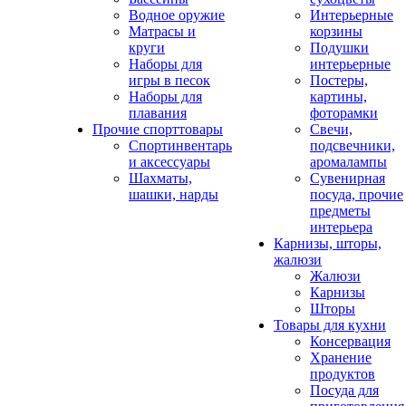
Водное оружие
Интерьерные
Матрасы и
корзины
круги
Подушки
Наборы для
интерьерные
игры в песок
Постеры,
Наборы для
картины,
плавания
фоторамки
Прочие спорттовары
Свечи,
Спортинвентарь
подсвечники,
и аксессуары
аромалампы
Шахматы,
Сувенирная
шашки, нарды
посуда, прочие
предметы
интерьера
Карнизы, шторы,
жалюзи
Жалюзи
Карнизы
Шторы
Товары для кухни
Консервация
Хранение
продуктов
Посуда для