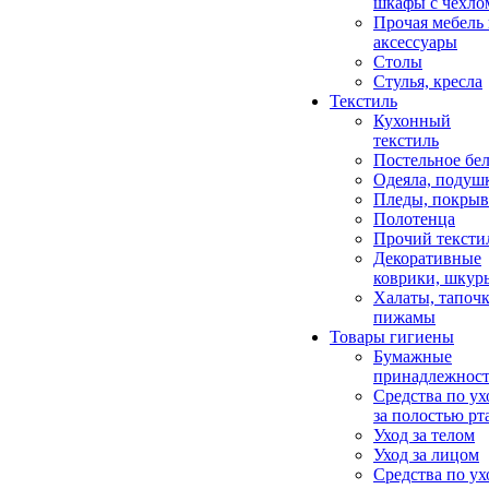
шкафы с чехло
Прочая мебель
аксессуары
Столы
Стулья, кресла
Текстиль
Кухонный
текстиль
Постельное бел
Одеяла, подуш
Пледы, покрыв
Полотенца
Прочий тексти
Декоративные
коврики, шкур
Халаты, тапочк
пижамы
Товары гигиены
Бумажные
принадлежнос
Средства по ух
за полостью рт
Уход за телом
Уход за лицом
Средства по ух