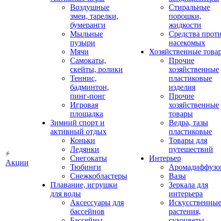
Воздушные
Стиральные
змеи, тарелки,
порошки,
бумеранги
жидкости
Мыльные
Средства прот
пузыри
насекомых
Мячи
Хозяйственные това
Самокаты,
Прочие
скейты, ролики
хозяйственные
Теннис,
пластиковые
бадминтон,
изделия
пинг-понг
Прочие
Игровая
хозяйственные
площадка
товары
Зимний спорт и
Ведра, тазы
активный отдых
пластиковые
Коньки
Товары для
Ледянки
путешествий
Снегокаты
Интерьер
Акции
Тюбинги
Аромадиффузо
Снежкобластеры
Вазы
Плавание, игрушки
Зеркала для
для воды
интерьера
Аксессуары для
Искусственны
бассейнов
растения,
Бассейны
сухоцветы