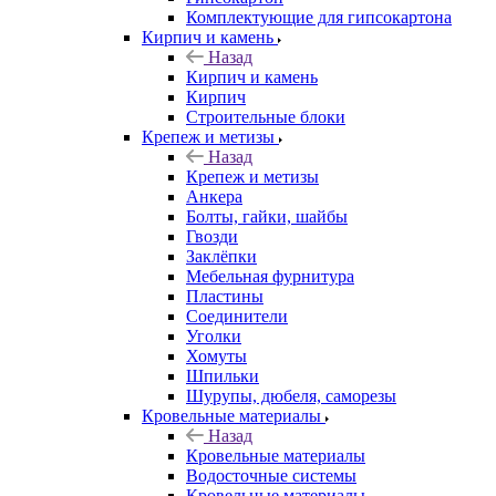
Комплектующие для гипсокартона
Кирпич и камень
Назад
Кирпич и камень
Кирпич
Строительные блоки
Крепеж и метизы
Назад
Крепеж и метизы
Анкера
Болты, гайки, шайбы
Гвозди
Заклёпки
Мебельная фурнитура
Пластины
Соединители
Уголки
Хомуты
Шпильки
Шурупы, дюбеля, саморезы
Кровельные материалы
Назад
Кровельные материалы
Водосточные системы
Кровельные материалы