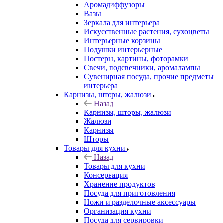
Аромадиффузоры
Вазы
Зеркала для интерьера
Искусственные растения, сухоцветы
Интерьерные корзины
Подушки интерьерные
Постеры, картины, фоторамки
Свечи, подсвечники, аромалампы
Сувенирная посуда, прочие предметы
интерьера
Карнизы, шторы, жалюзи
Назад
Карнизы, шторы, жалюзи
Жалюзи
Карнизы
Шторы
Товары для кухни
Назад
Товары для кухни
Консервация
Хранение продуктов
Посуда для приготовления
Ножи и разделочные аксессуары
Организация кухни
Посуда для сервировки