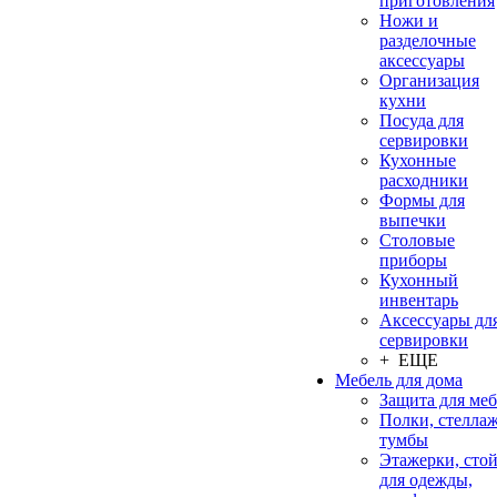
приготовления
Ножи и
разделочные
аксессуары
Организация
кухни
Посуда для
сервировки
Кухонные
расходники
Формы для
выпечки
Столовые
приборы
Кухонный
инвентарь
Аксессуары дл
сервировки
+ ЕЩЕ
Мебель для дома
Защита для ме
Полки, стеллаж
тумбы
Этажерки, сто
для одежды,