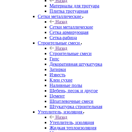
Назад
Материалы для тротуара
Плитка тротуарная
Сетки металлические
Назад
Сетки металлические
Сетка армирующая
Сетка-рабица
Строительные смеси
Назад
Строительные смеси
Гипс
Декоративная штукатурка
Затирки
Известь
Клеи сухие
Наливные полы
Щебень, песок и другое
Цемент
Шпатлевочные смеси
Штукатурка строительная
Утеплитель, изоляция
Назад
Утеплитель, изоляция
Жидкая теплоизоляция