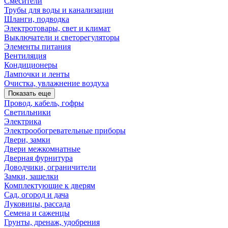
Смесители
Трубы для воды и канализации
Шланги, подводка
Электротовары, свет и климат
Выключатели и светорегуляторы
Элементы питания
Вентиляция
Кондиционеры
Лампочки и ленты
Очистка, увлажнение воздуха
Показать еще
Провод, кабель, гофры
Светильники
Электрика
Электрообогревательные приборы
Двери, замки
Двери межкомнатные
Дверная фурнитура
Доводчики, ограничители
Замки, защелки
Комплектующие к дверям
Сад, огород и дача
Луковицы, рассада
Семена и саженцы
Грунты, дренаж, удобрения