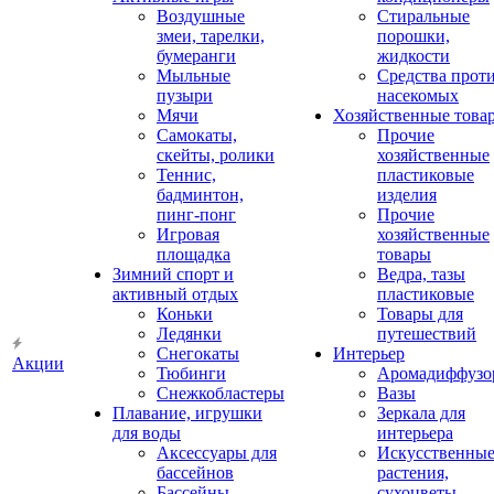
Воздушные
Стиральные
змеи, тарелки,
порошки,
бумеранги
жидкости
Мыльные
Средства прот
пузыри
насекомых
Мячи
Хозяйственные това
Самокаты,
Прочие
скейты, ролики
хозяйственные
Теннис,
пластиковые
бадминтон,
изделия
пинг-понг
Прочие
Игровая
хозяйственные
площадка
товары
Зимний спорт и
Ведра, тазы
активный отдых
пластиковые
Коньки
Товары для
Ледянки
путешествий
Снегокаты
Интерьер
Акции
Тюбинги
Аромадиффузо
Снежкобластеры
Вазы
Плавание, игрушки
Зеркала для
для воды
интерьера
Аксессуары для
Искусственны
бассейнов
растения,
Бассейны
сухоцветы