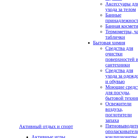
Аксеcсуары дл
ухода за телом
Банные
принадлежнос
Банная космет
Термометры, ч
таблички
Бытовая химия
Средства для
очистки
поверхностей 
сантехники
Средства для
ухода за одежд
и обувью
Моющие средс
для посуды,
бытовой техни
Освежители
воздуха,
поглотители
запаха
Пятновыводите
Активный отдых и спорт
ополаскивател
Активные игры
кондиционеры