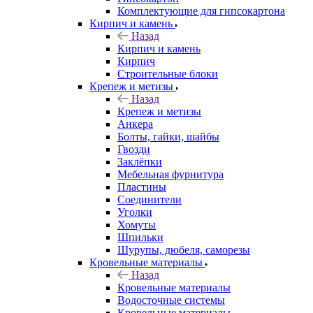
Комплектующие для гипсокартона
Кирпич и камень
Назад
Кирпич и камень
Кирпич
Строительные блоки
Крепеж и метизы
Назад
Крепеж и метизы
Анкера
Болты, гайки, шайбы
Гвозди
Заклёпки
Мебельная фурнитура
Пластины
Соединители
Уголки
Хомуты
Шпильки
Шурупы, дюбеля, саморезы
Кровельные материалы
Назад
Кровельные материалы
Водосточные системы
Кровельные материалы