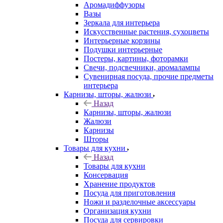
Аромадиффузоры
Вазы
Зеркала для интерьера
Искусственные растения, сухоцветы
Интерьерные корзины
Подушки интерьерные
Постеры, картины, фоторамки
Свечи, подсвечники, аромалампы
Сувенирная посуда, прочие предметы
интерьера
Карнизы, шторы, жалюзи
Назад
Карнизы, шторы, жалюзи
Жалюзи
Карнизы
Шторы
Товары для кухни
Назад
Товары для кухни
Консервация
Хранение продуктов
Посуда для приготовления
Ножи и разделочные аксессуары
Организация кухни
Посуда для сервировки