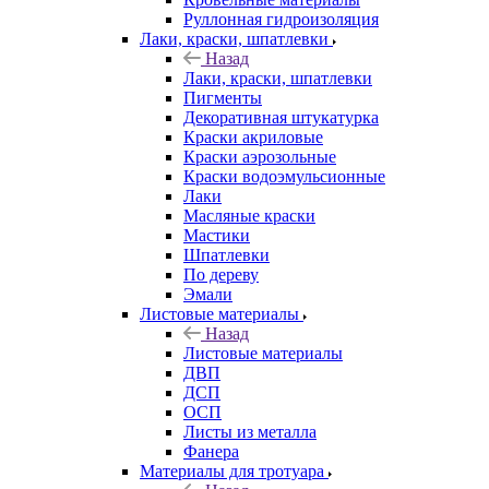
Руллонная гидроизоляция
Лаки, краски, шпатлевки
Назад
Лаки, краски, шпатлевки
Пигменты
Декоративная штукатурка
Краски акриловые
Краски аэрозольные
Краски водоэмульсионные
Лаки
Масляные краски
Мастики
Шпатлевки
По дереву
Эмали
Листовые материалы
Назад
Листовые материалы
ДВП
ДСП
ОСП
Листы из металла
Фанера
Материалы для тротуара