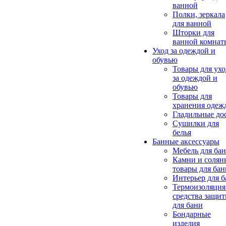
ванной
Полки, зеркала
для ванной
Шторки для
ванной комнат
Уход за одеждой и
обувью
Товары для ухо
за одеждой и
обувью
Товары для
хранения одеж
Гладильные до
Сушилки для
белья
Банные аксессуары
Мебель для ба
Камни и солян
товары для бан
Интерьер для 
Термоизоляция
средства защи
для бани
Бондарные
изделия