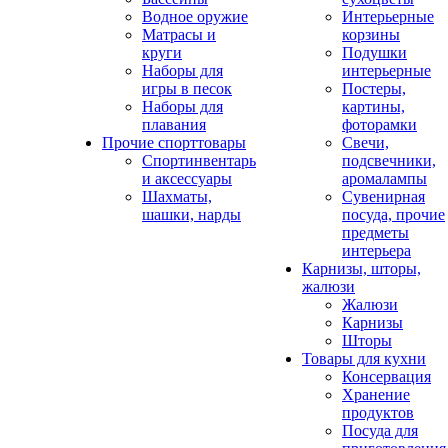
Водное оружие
Интерьерные
Матрасы и
корзины
круги
Подушки
Наборы для
интерьерные
игры в песок
Постеры,
Наборы для
картины,
плавания
фоторамки
Прочие спорттовары
Свечи,
Спортинвентарь
подсвечники,
и аксессуары
аромалампы
Шахматы,
Сувенирная
шашки, нарды
посуда, прочие
предметы
интерьера
Карнизы, шторы,
жалюзи
Жалюзи
Карнизы
Шторы
Товары для кухни
Консервация
Хранение
продуктов
Посуда для