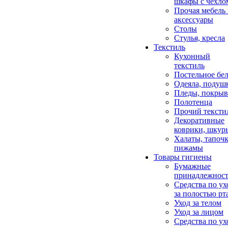
шкафы с чехло
Прочая мебель
аксессуары
Столы
Стулья, кресла
Текстиль
Кухонный
текстиль
Постельное бел
Одеяла, подуш
Пледы, покрыв
Полотенца
Прочий тексти
Декоративные
коврики, шкур
Халаты, тапочк
пижамы
Товары гигиены
Бумажные
принадлежнос
Средства по ух
за полостью рт
Уход за телом
Уход за лицом
Средства по ух