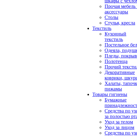
шкафы с чехло
Прочая мебель
аксессуары
Столы
Стулья, кресла
Текстиль
Кухонный
текстиль
Постельное бел
Одеяла, подуш
Пледы, покрыв
Полотенца
Прочий тексти
Декоративные
коврики, шкур
Халаты, тапочк
пижамы
Товары гигиены
Бумажные
принадлежнос
Средства по ух
за полостью рт
Уход за телом
Уход за лицом
Средства по ух