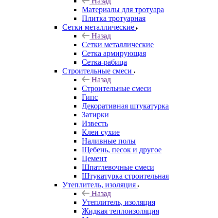
Назад
Материалы для тротуара
Плитка тротуарная
Сетки металлические
Назад
Сетки металлические
Сетка армирующая
Сетка-рабица
Строительные смеси
Назад
Строительные смеси
Гипс
Декоративная штукатурка
Затирки
Известь
Клеи сухие
Наливные полы
Щебень, песок и другое
Цемент
Шпатлевочные смеси
Штукатурка строительная
Утеплитель, изоляция
Назад
Утеплитель, изоляция
Жидкая теплоизоляция