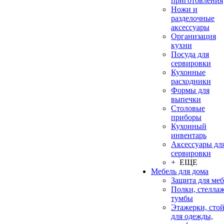
приготовления
Ножи и
разделочные
аксессуары
Организация
кухни
Посуда для
сервировки
Кухонные
расходники
Формы для
выпечки
Столовые
приборы
Кухонный
инвентарь
Аксессуары дл
сервировки
+ ЕЩЕ
Мебель для дома
Защита для ме
Полки, стеллаж
тумбы
Этажерки, сто
для одежды,