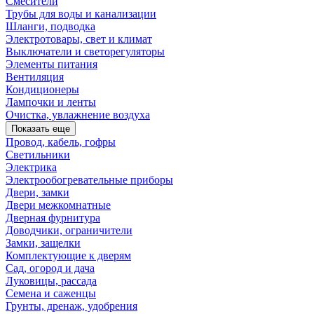
Смесители
Трубы для воды и канализации
Шланги, подводка
Электротовары, свет и климат
Выключатели и светорегуляторы
Элементы питания
Вентиляция
Кондиционеры
Лампочки и ленты
Очистка, увлажнение воздуха
Показать еще
Провод, кабель, гофры
Светильники
Электрика
Электрообогревательные приборы
Двери, замки
Двери межкомнатные
Дверная фурнитура
Доводчики, ограничители
Замки, защелки
Комплектующие к дверям
Сад, огород и дача
Луковицы, рассада
Семена и саженцы
Грунты, дренаж, удобрения