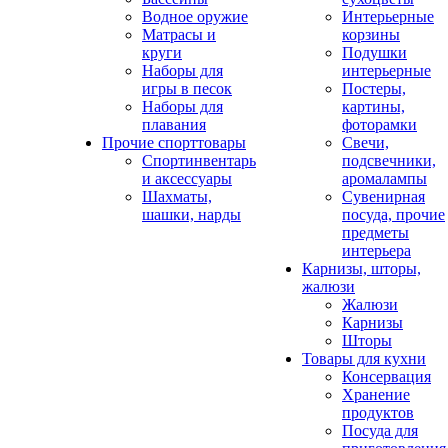
Водное оружие
Интерьерные
Матрасы и
корзины
круги
Подушки
Наборы для
интерьерные
игры в песок
Постеры,
Наборы для
картины,
плавания
фоторамки
Прочие спорттовары
Свечи,
Спортинвентарь
подсвечники,
и аксессуары
аромалампы
Шахматы,
Сувенирная
шашки, нарды
посуда, прочие
предметы
интерьера
Карнизы, шторы,
жалюзи
Жалюзи
Карнизы
Шторы
Товары для кухни
Консервация
Хранение
продуктов
Посуда для