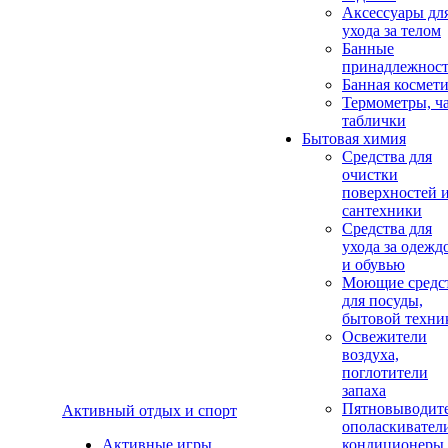
Аксеcсуары дл
ухода за телом
Банные
принадлежнос
Банная космет
Термометры, ч
таблички
Бытовая химия
Средства для
очистки
поверхностей 
сантехники
Средства для
ухода за одежд
и обувью
Моющие средс
для посуды,
бытовой техни
Освежители
воздуха,
поглотители
запаха
Пятновыводите
Активный отдых и спорт
ополаскивател
Активные игры
кондиционеры