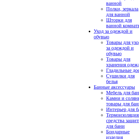
ванной
Полки, зеркала
для ванной
Шторки для
ванной комнат
Уход за одеждой и
обувью
Товары для ухо
за одеждой и
обувью
Товары для
хранения одеж
Гладильные до
Сушилки для
белья
Банные аксессуары
Мебель для ба
Камни и солян
товары для бан
Интерьер для 
Термоизоляция
средства защи
для бани
Бондарные
изделия