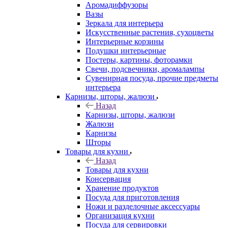
Аромадиффузоры
Вазы
Зеркала для интерьера
Искусственные растения, сухоцветы
Интерьерные корзины
Подушки интерьерные
Постеры, картины, фоторамки
Свечи, подсвечники, аромалампы
Сувенирная посуда, прочие предметы
интерьера
Карнизы, шторы, жалюзи
Назад
Карнизы, шторы, жалюзи
Жалюзи
Карнизы
Шторы
Товары для кухни
Назад
Товары для кухни
Консервация
Хранение продуктов
Посуда для приготовления
Ножи и разделочные аксессуары
Организация кухни
Посуда для сервировки