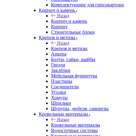
Комплектующие для гипсокартона
Кирпич и камень
Назад
Кирпич и камень
Кирпич
Строительные блоки
Крепеж и метизы
Назад
Крепеж и метизы
Анкера
Болты, гайки, шайбы
Гвозди
Заклёпки
Мебельная фурнитура
Пластины
Соединители
Уголки
Хомуты
Шпильки
Шурупы, дюбеля, саморезы
Кровельные материалы
Назад
Кровельные материалы
Водосточные системы
Кровельные материалы