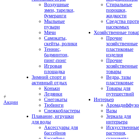
Воздушные
Стиральные
змеи, тарелки,
порошки,
бумеранги
жидкости
Мыльные
Средства прот
пузыри
насекомых
Мячи
Хозяйственные това
Самокаты,
Прочие
скейты, ролики
хозяйственные
Теннис,
пластиковые
бадминтон,
изделия
пинг-понг
Прочие
Игровая
хозяйственные
площадка
товары
Зимний спорт и
Ведра, тазы
активный отдых
пластиковые
Коньки
Товары для
Ледянки
путешествий
Снегокаты
Интерьер
Акции
Тюбинги
Аромадиффузо
Снежкобластеры
Вазы
Плавание, игрушки
Зеркала для
для воды
интерьера
Аксессуары для
Искусственны
бассейнов
растения,
Бассейны
сухоцветы