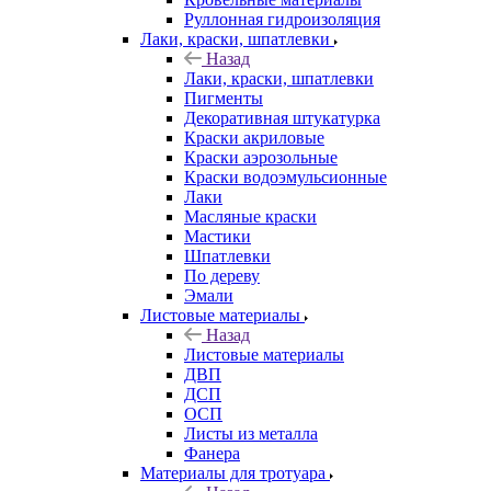
Руллонная гидроизоляция
Лаки, краски, шпатлевки
Назад
Лаки, краски, шпатлевки
Пигменты
Декоративная штукатурка
Краски акриловые
Краски аэрозольные
Краски водоэмульсионные
Лаки
Масляные краски
Мастики
Шпатлевки
По дереву
Эмали
Листовые материалы
Назад
Листовые материалы
ДВП
ДСП
ОСП
Листы из металла
Фанера
Материалы для тротуара