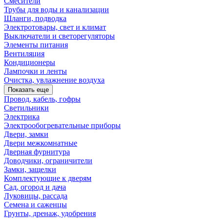
Смесители
Трубы для воды и канализации
Шланги, подводка
Электротовары, свет и климат
Выключатели и светорегуляторы
Элементы питания
Вентиляция
Кондиционеры
Лампочки и ленты
Очистка, увлажнение воздуха
Показать еще
Провод, кабель, гофры
Светильники
Электрика
Электрообогревательные приборы
Двери, замки
Двери межкомнатные
Дверная фурнитура
Доводчики, ограничители
Замки, защелки
Комплектующие к дверям
Сад, огород и дача
Луковицы, рассада
Семена и саженцы
Грунты, дренаж, удобрения