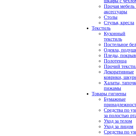
шкафы с чехло
Прочая мебель
аксессуары
Столы
Стулья, кресла
Текстиль
Кухонный
текстиль
Постельное бел
Одеяла, подуш
Пледы, покрыв
Полотенца
Прочий тексти
Декоративные
коврики, шкур
Халаты, тапочк
пижамы
Товары гигиены
Бумажные
принадлежнос
Средства по ух
за полостью рт
Уход за телом
Уход за лицом
Средства по ух