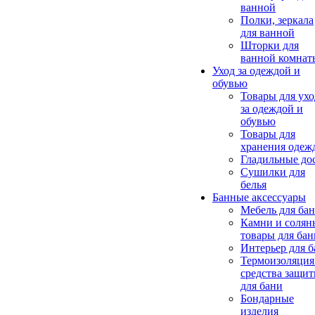
ванной
Полки, зеркала
для ванной
Шторки для
ванной комнат
Уход за одеждой и
обувью
Товары для ухо
за одеждой и
обувью
Товары для
хранения одеж
Гладильные до
Сушилки для
белья
Банные аксессуары
Мебель для ба
Камни и солян
товары для бан
Интерьер для 
Термоизоляция
средства защи
для бани
Бондарные
изделия