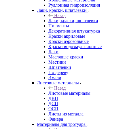
Руллонная гидроизоляция
Лаки, краски, шпатлевки
Назад
Лаки, краски, шпатлевки
Пигменты
Декоративная штукатурка
Краски акриловые
Краски аэрозольные
Краски водоэмульсионные
Лаки
Масляные краски
Мастики
Шпатлевки
По дереву
Эмали
Листовые материалы
Назад
Листовые материалы
ДВП
ДСП
ОСП
Листы из металла
Фанера
Материалы для тротуара