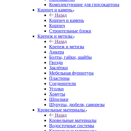
Комплектующие для гипсокартона
Кирпич и камень
Назад
Кирпич и камень
Кирпич
Строительные блоки
Крепеж и метизы
Назад
Крепеж и метизы
Анкера
Болты, гайки, шайбы
Гвозди
Заклёпки
Мебельная фурнитура
Пластины
Соединители
Уголки
Хомуты
Шпильки
Шурупы, дюбеля, саморезы
Кровельные материалы
Назад
Кровельные материалы
Водосточные системы
Кровельные материалы