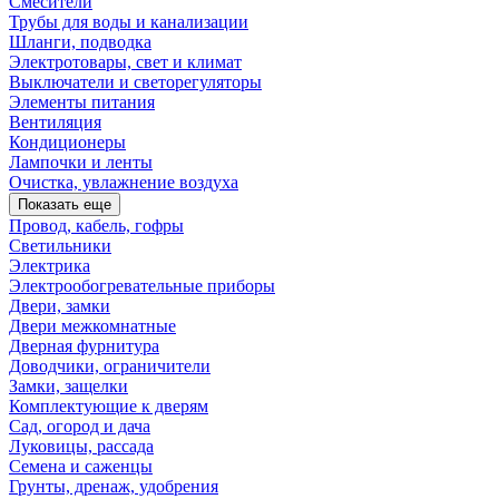
Смесители
Трубы для воды и канализации
Шланги, подводка
Электротовары, свет и климат
Выключатели и светорегуляторы
Элементы питания
Вентиляция
Кондиционеры
Лампочки и ленты
Очистка, увлажнение воздуха
Показать еще
Провод, кабель, гофры
Светильники
Электрика
Электрообогревательные приборы
Двери, замки
Двери межкомнатные
Дверная фурнитура
Доводчики, ограничители
Замки, защелки
Комплектующие к дверям
Сад, огород и дача
Луковицы, рассада
Семена и саженцы
Грунты, дренаж, удобрения