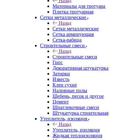
Назад
Материалы для тротуара
Плитка тротуарная
Сетки металлические
Назад
Сетки металлические
Сетка армирующая
Сетка-рабица
Строительные смеси
Назад
Строительные смеси
Гипс
Декоративная штукатурка
Затирки
Известь
Клеи сухие
Наливные полы
Щебень, песок и другое
Цемент
Шпатлевочные смеси
Штукатурка строительная
Утеплитель, изоляция
Назад
Утеплитель, изоляция
Жидкая теплоизоляция