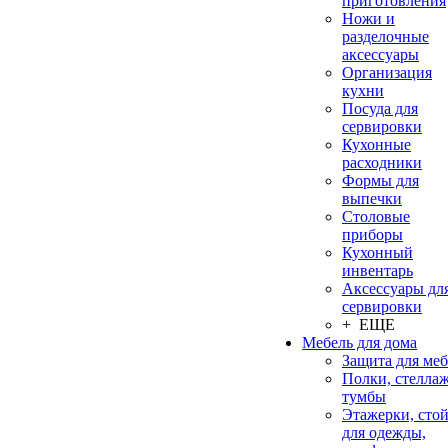
приготовления
Ножи и
разделочные
аксессуары
Организация
кухни
Посуда для
сервировки
Кухонные
расходники
Формы для
выпечки
Столовые
приборы
Кухонный
инвентарь
Аксессуары дл
сервировки
+ ЕЩЕ
Мебель для дома
Защита для ме
Полки, стеллаж
тумбы
Этажерки, сто
для одежды,