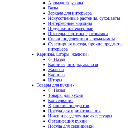
Аромадиффузоры
Вазы
Зеркала для интерьера
Искусственные растения, сухоцветы
Интерьерные корзины
Подушки интерьерные
Постеры, картины, фоторамки
Свечи, подсвечники, аромалампы
Сувенирная посуда, прочие предметы
интерьера
Карнизы, шторы, жалюзи
Назад
Карнизы, шторы, жалюзи
Жалюзи
Карнизы
Шторы
Товары для кухни
Назад
Товары для кухни
Консервация
Хранение продуктов
Посуда для приготовления
Ножи и разделочные аксессуары
Организация кухни
Посуда для сервировки