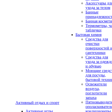
Аксеcсуары дл
ухода за телом
Банные
принадлежнос
Банная космет
Термометры, ч
таблички
Бытовая химия
Средства для
очистки
поверхностей 
сантехники
Средства для
ухода за одежд
и обувью
Моющие средс
для посуды,
бытовой техни
Освежители
воздуха,
поглотители
запаха
Пятновыводите
Активный отдых и спорт
ополаскивател
Активные игры
кондиционеры