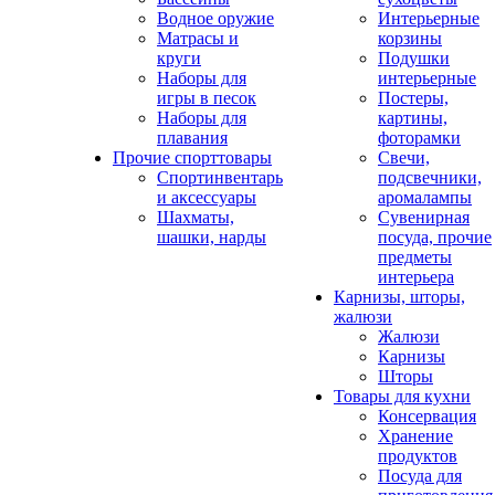
Водное оружие
Интерьерные
Матрасы и
корзины
круги
Подушки
Наборы для
интерьерные
игры в песок
Постеры,
Наборы для
картины,
плавания
фоторамки
Прочие спорттовары
Свечи,
Спортинвентарь
подсвечники,
и аксессуары
аромалампы
Шахматы,
Сувенирная
шашки, нарды
посуда, прочие
предметы
интерьера
Карнизы, шторы,
жалюзи
Жалюзи
Карнизы
Шторы
Товары для кухни
Консервация
Хранение
продуктов
Посуда для