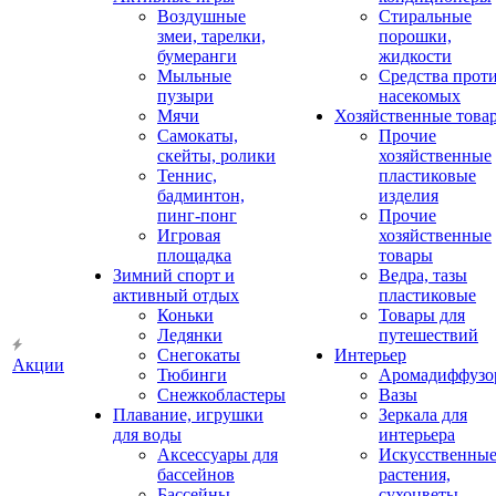
Воздушные
Стиральные
змеи, тарелки,
порошки,
бумеранги
жидкости
Мыльные
Средства прот
пузыри
насекомых
Мячи
Хозяйственные това
Самокаты,
Прочие
скейты, ролики
хозяйственные
Теннис,
пластиковые
бадминтон,
изделия
пинг-понг
Прочие
Игровая
хозяйственные
площадка
товары
Зимний спорт и
Ведра, тазы
активный отдых
пластиковые
Коньки
Товары для
Ледянки
путешествий
Снегокаты
Интерьер
Акции
Тюбинги
Аромадиффузо
Снежкобластеры
Вазы
Плавание, игрушки
Зеркала для
для воды
интерьера
Аксессуары для
Искусственны
бассейнов
растения,
Бассейны
сухоцветы