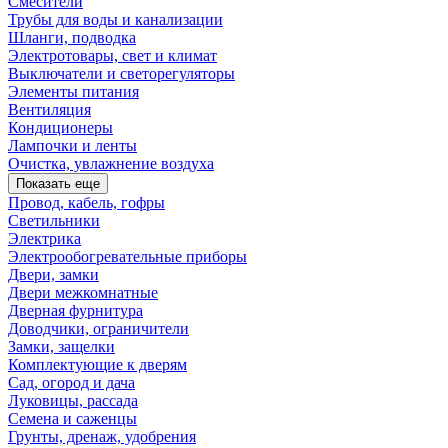
Смесители
Трубы для воды и канализации
Шланги, подводка
Электротовары, свет и климат
Выключатели и светорегуляторы
Элементы питания
Вентиляция
Кондиционеры
Лампочки и ленты
Очистка, увлажнение воздуха
Показать еще
Провод, кабель, гофры
Светильники
Электрика
Электрообогревательные приборы
Двери, замки
Двери межкомнатные
Дверная фурнитура
Доводчики, ограничители
Замки, защелки
Комплектующие к дверям
Сад, огород и дача
Луковицы, рассада
Семена и саженцы
Грунты, дренаж, удобрения