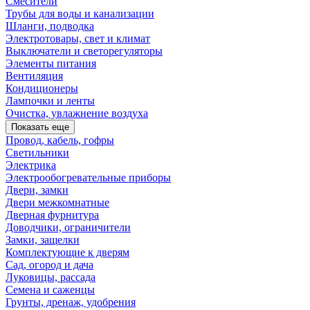
Смесители
Трубы для воды и канализации
Шланги, подводка
Электротовары, свет и климат
Выключатели и светорегуляторы
Элементы питания
Вентиляция
Кондиционеры
Лампочки и ленты
Очистка, увлажнение воздуха
Показать еще
Провод, кабель, гофры
Светильники
Электрика
Электрообогревательные приборы
Двери, замки
Двери межкомнатные
Дверная фурнитура
Доводчики, ограничители
Замки, защелки
Комплектующие к дверям
Сад, огород и дача
Луковицы, рассада
Семена и саженцы
Грунты, дренаж, удобрения