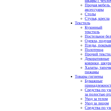
шкафы с чехло
Прочая мебель
аксессуары
Столы
Стулья, кресла
Текстиль
Кухонный
текстиль
Постельное бел
Одеяла, подуш
Пледы, покрыв
Полотенца
Прочий тексти
Декоративные
коврики, шкур
Халаты, тапочк
пижамы
Товары гигиены
Бумажные
принадлежнос
Средства по ух
за полостью рт
Уход за телом
Уход за лицом
Средства по ух