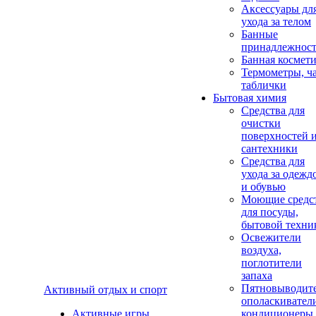
Аксеcсуары дл
ухода за телом
Банные
принадлежнос
Банная космет
Термометры, ч
таблички
Бытовая химия
Средства для
очистки
поверхностей 
сантехники
Средства для
ухода за одежд
и обувью
Моющие средс
для посуды,
бытовой техни
Освежители
воздуха,
поглотители
запаха
Пятновыводите
Активный отдых и спорт
ополаскивател
Активные игры
кондиционеры