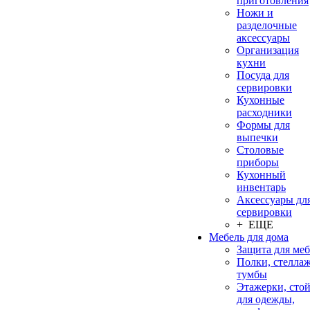
приготовления
Ножи и
разделочные
аксессуары
Организация
кухни
Посуда для
сервировки
Кухонные
расходники
Формы для
выпечки
Столовые
приборы
Кухонный
инвентарь
Аксессуары дл
сервировки
+ ЕЩЕ
Мебель для дома
Защита для ме
Полки, стеллаж
тумбы
Этажерки, сто
для одежды,