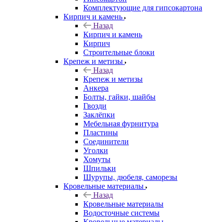
Комплектующие для гипсокартона
Кирпич и камень
Назад
Кирпич и камень
Кирпич
Строительные блоки
Крепеж и метизы
Назад
Крепеж и метизы
Анкера
Болты, гайки, шайбы
Гвозди
Заклёпки
Мебельная фурнитура
Пластины
Соединители
Уголки
Хомуты
Шпильки
Шурупы, дюбеля, саморезы
Кровельные материалы
Назад
Кровельные материалы
Водосточные системы
Кровельные материалы