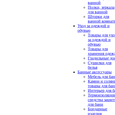
ванной
Полки, зеркала
для ванной
Шторки для
ванной комнат
Уход за одеждой и
обувью
Товары для ухо
за одеждой и
обувью
Товары для
хранения одеж
Гладильные до
Сушилки для
белья
Банные аксессуары
Мебель для ба
Камни и солян
товары для бан
Интерьер для 
Термоизоляция
средства защи
для бани
Бондарные
изделия