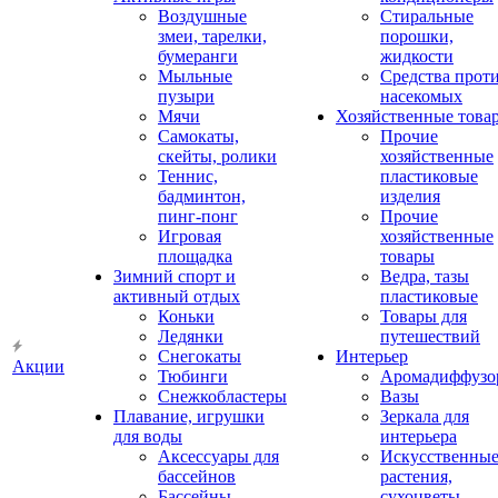
Воздушные
Стиральные
змеи, тарелки,
порошки,
бумеранги
жидкости
Мыльные
Средства прот
пузыри
насекомых
Мячи
Хозяйственные това
Самокаты,
Прочие
скейты, ролики
хозяйственные
Теннис,
пластиковые
бадминтон,
изделия
пинг-понг
Прочие
Игровая
хозяйственные
площадка
товары
Зимний спорт и
Ведра, тазы
активный отдых
пластиковые
Коньки
Товары для
Ледянки
путешествий
Снегокаты
Интерьер
Акции
Тюбинги
Аромадиффузо
Снежкобластеры
Вазы
Плавание, игрушки
Зеркала для
для воды
интерьера
Аксессуары для
Искусственны
бассейнов
растения,
Бассейны
сухоцветы