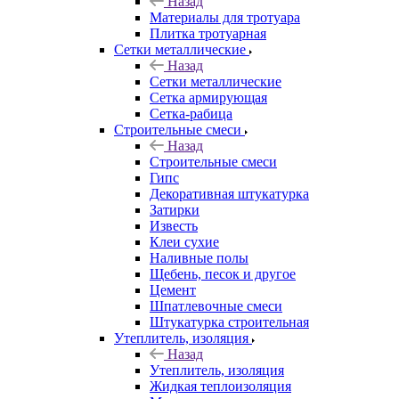
Назад
Материалы для тротуара
Плитка тротуарная
Сетки металлические
Назад
Сетки металлические
Сетка армирующая
Сетка-рабица
Строительные смеси
Назад
Строительные смеси
Гипс
Декоративная штукатурка
Затирки
Известь
Клеи сухие
Наливные полы
Щебень, песок и другое
Цемент
Шпатлевочные смеси
Штукатурка строительная
Утеплитель, изоляция
Назад
Утеплитель, изоляция
Жидкая теплоизоляция