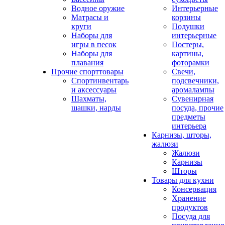
Водное оружие
Интерьерные
Матрасы и
корзины
круги
Подушки
Наборы для
интерьерные
игры в песок
Постеры,
Наборы для
картины,
плавания
фоторамки
Прочие спорттовары
Свечи,
Спортинвентарь
подсвечники,
и аксессуары
аромалампы
Шахматы,
Сувенирная
шашки, нарды
посуда, прочие
предметы
интерьера
Карнизы, шторы,
жалюзи
Жалюзи
Карнизы
Шторы
Товары для кухни
Консервация
Хранение
продуктов
Посуда для