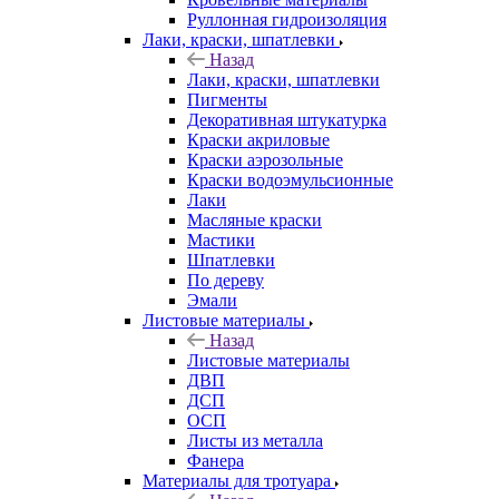
Руллонная гидроизоляция
Лаки, краски, шпатлевки
Назад
Лаки, краски, шпатлевки
Пигменты
Декоративная штукатурка
Краски акриловые
Краски аэрозольные
Краски водоэмульсионные
Лаки
Масляные краски
Мастики
Шпатлевки
По дереву
Эмали
Листовые материалы
Назад
Листовые материалы
ДВП
ДСП
ОСП
Листы из металла
Фанера
Материалы для тротуара