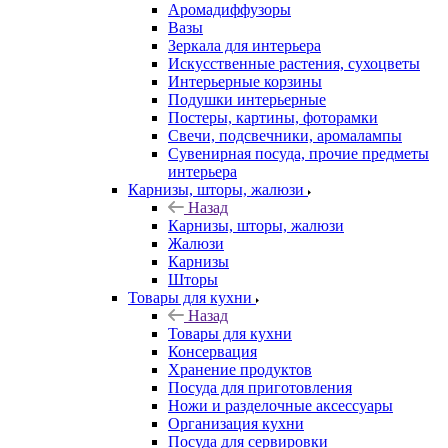
Аромадиффузоры
Вазы
Зеркала для интерьера
Искусственные растения, сухоцветы
Интерьерные корзины
Подушки интерьерные
Постеры, картины, фоторамки
Свечи, подсвечники, аромалампы
Сувенирная посуда, прочие предметы
интерьера
Карнизы, шторы, жалюзи
Назад
Карнизы, шторы, жалюзи
Жалюзи
Карнизы
Шторы
Товары для кухни
Назад
Товары для кухни
Консервация
Хранение продуктов
Посуда для приготовления
Ножи и разделочные аксессуары
Организация кухни
Посуда для сервировки