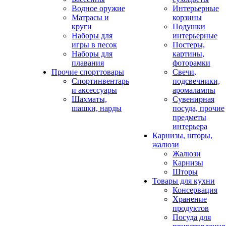
Водное оружие
Интерьерные
Матрасы и
корзины
круги
Подушки
Наборы для
интерьерные
игры в песок
Постеры,
Наборы для
картины,
плавания
фоторамки
Прочие спорттовары
Свечи,
Спортинвентарь
подсвечники,
и аксессуары
аромалампы
Шахматы,
Сувенирная
шашки, нарды
посуда, прочие
предметы
интерьера
Карнизы, шторы,
жалюзи
Жалюзи
Карнизы
Шторы
Товары для кухни
Консервация
Хранение
продуктов
Посуда для