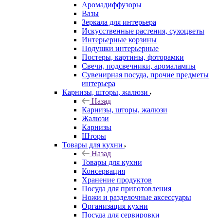
Аромадиффузоры
Вазы
Зеркала для интерьера
Искусственные растения, сухоцветы
Интерьерные корзины
Подушки интерьерные
Постеры, картины, фоторамки
Свечи, подсвечники, аромалампы
Сувенирная посуда, прочие предметы
интерьера
Карнизы, шторы, жалюзи
Назад
Карнизы, шторы, жалюзи
Жалюзи
Карнизы
Шторы
Товары для кухни
Назад
Товары для кухни
Консервация
Хранение продуктов
Посуда для приготовления
Ножи и разделочные аксессуары
Организация кухни
Посуда для сервировки