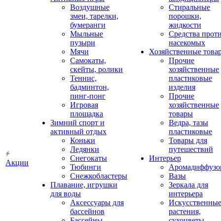
Воздушные
Стиральные
змеи, тарелки,
порошки,
бумеранги
жидкости
Мыльные
Средства прот
пузыри
насекомых
Мячи
Хозяйственные това
Самокаты,
Прочие
скейты, ролики
хозяйственные
Теннис,
пластиковые
бадминтон,
изделия
пинг-понг
Прочие
Игровая
хозяйственные
площадка
товары
Зимний спорт и
Ведра, тазы
активный отдых
пластиковые
Коньки
Товары для
Ледянки
путешествий
Снегокаты
Интерьер
Акции
Тюбинги
Аромадиффузо
Снежкобластеры
Вазы
Плавание, игрушки
Зеркала для
для воды
интерьера
Аксессуары для
Искусственны
бассейнов
растения,
Бассейны
сухоцветы