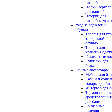
ванной
Полки, зеркала
для ванной
Шторки для
ванной комнат
Уход за одеждой и
обувью
Товары для ухо
за одеждой и
обувью
Товары для
хранения одеж
Гладильные до
Сушилки для
белья
Банные аксессуары
Мебель для ба
Камни и солян
товары для бан
Интерьер для 
Термоизоляция
средства защи
для бани
Бондарные
изделия