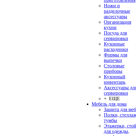
приготовления
Ножи и
разделочные
аксессуары
Организация
кухни
Посуда для
сервировки
Кухонные
расходники
Формы для
выпечки
Столовые
приборы
Кухонный
инвентарь
Аксессуары дл
сервировки
+ ЕЩЕ
Мебель для дома
Защита для ме
Полки, стеллаж
тумбы
Этажерки, сто
для одежды,