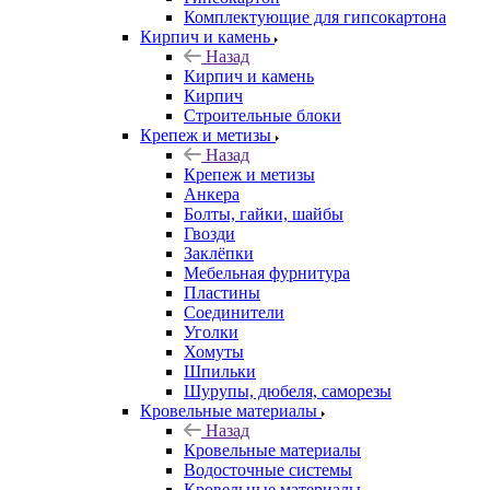
Комплектующие для гипсокартона
Кирпич и камень
Назад
Кирпич и камень
Кирпич
Строительные блоки
Крепеж и метизы
Назад
Крепеж и метизы
Анкера
Болты, гайки, шайбы
Гвозди
Заклёпки
Мебельная фурнитура
Пластины
Соединители
Уголки
Хомуты
Шпильки
Шурупы, дюбеля, саморезы
Кровельные материалы
Назад
Кровельные материалы
Водосточные системы
Кровельные материалы