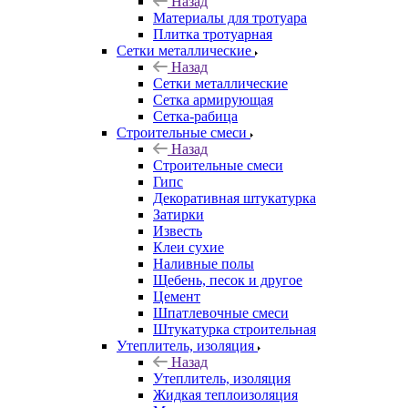
Назад
Материалы для тротуара
Плитка тротуарная
Сетки металлические
Назад
Сетки металлические
Сетка армирующая
Сетка-рабица
Строительные смеси
Назад
Строительные смеси
Гипс
Декоративная штукатурка
Затирки
Известь
Клеи сухие
Наливные полы
Щебень, песок и другое
Цемент
Шпатлевочные смеси
Штукатурка строительная
Утеплитель, изоляция
Назад
Утеплитель, изоляция
Жидкая теплоизоляция