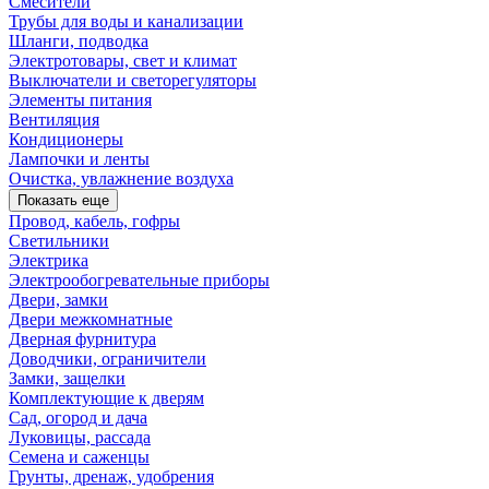
Смесители
Трубы для воды и канализации
Шланги, подводка
Электротовары, свет и климат
Выключатели и светорегуляторы
Элементы питания
Вентиляция
Кондиционеры
Лампочки и ленты
Очистка, увлажнение воздуха
Показать еще
Провод, кабель, гофры
Светильники
Электрика
Электрообогревательные приборы
Двери, замки
Двери межкомнатные
Дверная фурнитура
Доводчики, ограничители
Замки, защелки
Комплектующие к дверям
Сад, огород и дача
Луковицы, рассада
Семена и саженцы
Грунты, дренаж, удобрения