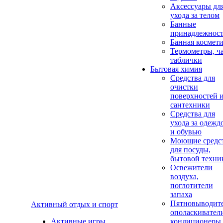
Аксеcсуары дл
ухода за телом
Банные
принадлежнос
Банная космет
Термометры, ч
таблички
Бытовая химия
Средства для
очистки
поверхностей 
сантехники
Средства для
ухода за одежд
и обувью
Моющие средс
для посуды,
бытовой техни
Освежители
воздуха,
поглотители
запаха
Пятновыводите
Активный отдых и спорт
ополаскивател
Активные игры
кондиционеры