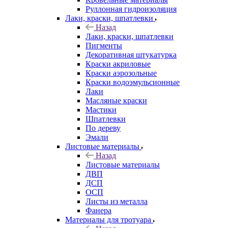
Руллонная гидроизоляция
Лаки, краски, шпатлевки
Назад
Лаки, краски, шпатлевки
Пигменты
Декоративная штукатурка
Краски акриловые
Краски аэрозольные
Краски водоэмульсионные
Лаки
Масляные краски
Мастики
Шпатлевки
По дереву
Эмали
Листовые материалы
Назад
Листовые материалы
ДВП
ДСП
ОСП
Листы из металла
Фанера
Материалы для тротуара