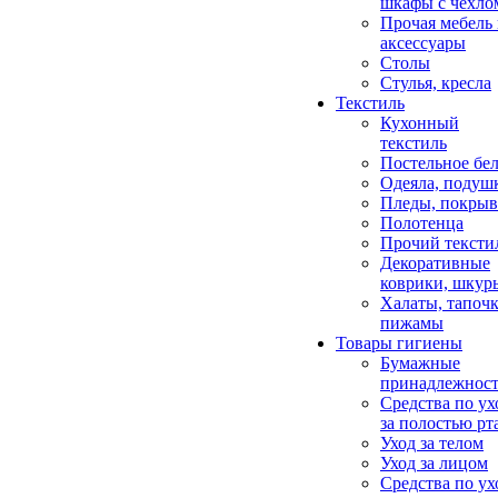
шкафы с чехло
Прочая мебель
аксессуары
Столы
Стулья, кресла
Текстиль
Кухонный
текстиль
Постельное бел
Одеяла, подуш
Пледы, покрыв
Полотенца
Прочий тексти
Декоративные
коврики, шкур
Халаты, тапочк
пижамы
Товары гигиены
Бумажные
принадлежнос
Средства по ух
за полостью рт
Уход за телом
Уход за лицом
Средства по ух