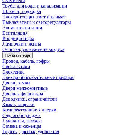
Смесители
Трубы для воды и канализации
Шланги, подводка
Электротовары, свет и климат
Выключатели и светорегуляторы
Элементы питания
Вентиляция
Кондиционеры
Лампочки и ленты
Очистка, увлажнение воздуха
Показать еще
Провод, кабель, гофры
Светильники
Электрика
Электрообогревательные приборы
Двери, замки
Двери межкомнатные
Дверная фурнитура
Доводчики, ограничители
Замки, защелки
Комплектующие к дверям
Сад, огород и дача
Луковицы, рассада
Семена и саженцы
Грунты, дренаж, удобрения