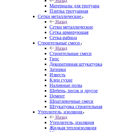
Назад
Материалы для тротуара
Плитка тротуарная
Сетки металлические
Назад
Сетки металлические
Сетка армирующая
Сетка-рабица
Строительные смеси
Назад
Строительные смеси
Гипс
Декоративная штукатурка
Затирки
Известь
Клеи сухие
Наливные полы
Щебень, песок и другое
Цемент
Шпатлевочные смеси
Штукатурка строительная
Утеплитель, изоляция
Назад
Утеплитель, изоляция
Жидкая теплоизоляция