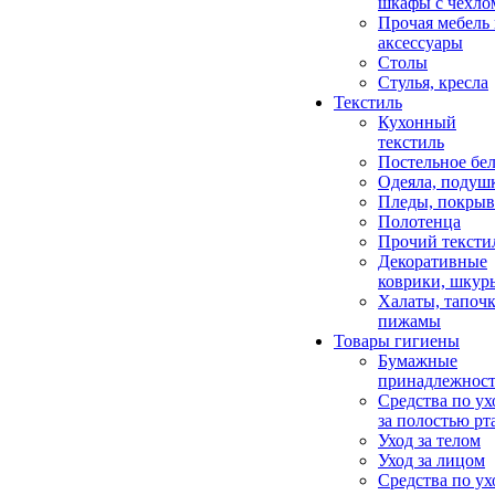
шкафы с чехло
Прочая мебель
аксессуары
Столы
Стулья, кресла
Текстиль
Кухонный
текстиль
Постельное бел
Одеяла, подуш
Пледы, покрыв
Полотенца
Прочий тексти
Декоративные
коврики, шкур
Халаты, тапочк
пижамы
Товары гигиены
Бумажные
принадлежнос
Средства по ух
за полостью рт
Уход за телом
Уход за лицом
Средства по ух