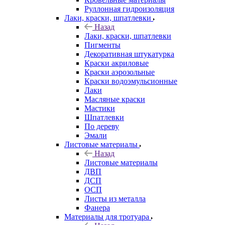
Руллонная гидроизоляция
Лаки, краски, шпатлевки
Назад
Лаки, краски, шпатлевки
Пигменты
Декоративная штукатурка
Краски акриловые
Краски аэрозольные
Краски водоэмульсионные
Лаки
Масляные краски
Мастики
Шпатлевки
По дереву
Эмали
Листовые материалы
Назад
Листовые материалы
ДВП
ДСП
ОСП
Листы из металла
Фанера
Материалы для тротуара