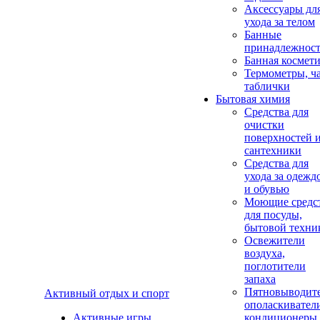
Аксеcсуары дл
ухода за телом
Банные
принадлежнос
Банная космет
Термометры, ч
таблички
Бытовая химия
Средства для
очистки
поверхностей 
сантехники
Средства для
ухода за одежд
и обувью
Моющие средс
для посуды,
бытовой техни
Освежители
воздуха,
поглотители
запаха
Пятновыводите
Активный отдых и спорт
ополаскивател
Активные игры
кондиционеры