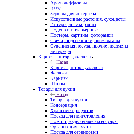
Аромадиффузоры
Вазы
Зеркала для интерьера
Искусственные растения, сухоцветы
Интерьерные корзины
Подушки интерьерные
Постеры, картины, фоторамки
Свечи, подсвечники, аромалампы
Сувенирная посуда, прочие предметы
интерьера
Карнизы, шторы, жалюзи
Назад
Карнизы, шторы, жалюзи
Жалюзи
Карнизы
Шторы
Товары для кухни
Назад
Товары для кухни
Консервация
Хранение продуктов
Посуда для приготовления
Ножи и разделочные аксессуары
Организация кухни
Посуда для сервировки