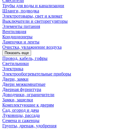
Смесители
Трубы для воды и канализации
Шланги, подводка
Электротовары, свет и климат
Выключатели и светорегуляторы
Элементы питания
Вентиляция
Кондиционеры
Лампочки и ленты
Очистка, увлажнение воздуха
Показать еще
Провод, кабель, гофры
Светильники
Электрика
Электрообогревательные приборы
Двери, замки
Двери межкомнатные
Дверная фурнитура
Доводчики, ограничители
Замки, защелки
Комплектующие к дверям
Сад, огород и дача
Луковицы, рассада
Семена и саженцы
Грунты, дренаж, удобрения