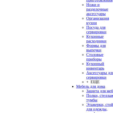
приготовления
Ножи и
разделочные
аксессуары
Организация
кухни
Посуда для
сервировки
Кухонные
расходники
Формы для
выпечки
Столовые
приборы
Кухонный
инвентарь
Аксессуары дл
сервировки
+ ЕЩЕ
Мебель для дома
Защита для ме
Полки, стеллаж
тумбы
Этажерки, сто
для одежды,