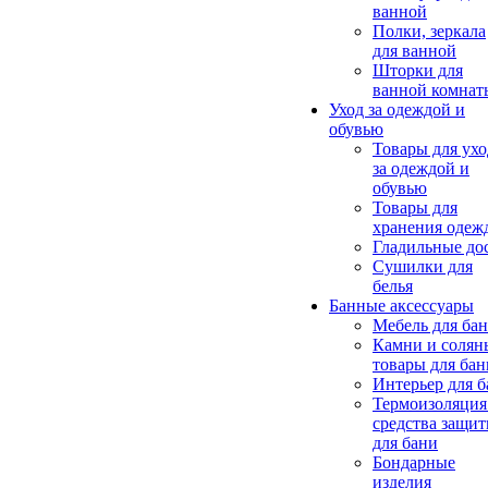
ванной
Полки, зеркала
для ванной
Шторки для
ванной комнат
Уход за одеждой и
обувью
Товары для ухо
за одеждой и
обувью
Товары для
хранения одеж
Гладильные до
Сушилки для
белья
Банные аксессуары
Мебель для ба
Камни и солян
товары для бан
Интерьер для 
Термоизоляция
средства защи
для бани
Бондарные
изделия