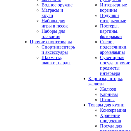
Водное оружие
Интерьерные
Матрасы и
корзины
круги
Подушки
Наборы для
интерьерные
игры в песок
Постеры,
Наборы для
картины,
плавания
фоторамки
Прочие спорттовары
Свечи,
Спортинвентарь
подсвечники,
и аксессуары
аромалампы
Шахматы,
Сувенирная
шашки, нарды
посуда, прочие
предметы
интерьера
Карнизы, шторы,
жалюзи
Жалюзи
Карнизы
Шторы
Товары для кухни
Консервация
Хранение
продуктов
Посуда для