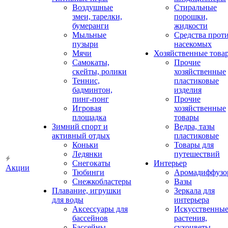
Воздушные
Стиральные
змеи, тарелки,
порошки,
бумеранги
жидкости
Мыльные
Средства прот
пузыри
насекомых
Мячи
Хозяйственные това
Самокаты,
Прочие
скейты, ролики
хозяйственные
Теннис,
пластиковые
бадминтон,
изделия
пинг-понг
Прочие
Игровая
хозяйственные
площадка
товары
Зимний спорт и
Ведра, тазы
активный отдых
пластиковые
Коньки
Товары для
Ледянки
путешествий
Снегокаты
Интерьер
Акции
Тюбинги
Аромадиффузо
Снежкобластеры
Вазы
Плавание, игрушки
Зеркала для
для воды
интерьера
Аксессуары для
Искусственны
бассейнов
растения,
Бассейны
сухоцветы