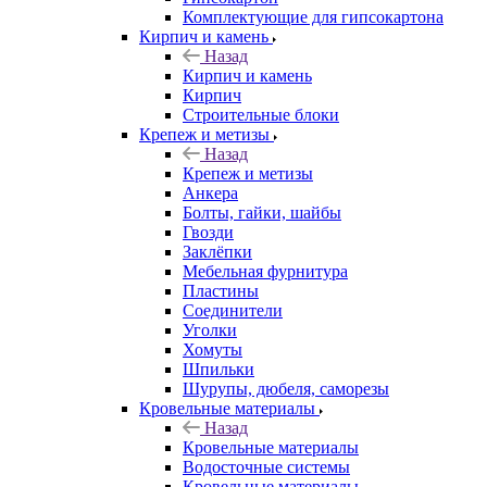
Комплектующие для гипсокартона
Кирпич и камень
Назад
Кирпич и камень
Кирпич
Строительные блоки
Крепеж и метизы
Назад
Крепеж и метизы
Анкера
Болты, гайки, шайбы
Гвозди
Заклёпки
Мебельная фурнитура
Пластины
Соединители
Уголки
Хомуты
Шпильки
Шурупы, дюбеля, саморезы
Кровельные материалы
Назад
Кровельные материалы
Водосточные системы
Кровельные материалы