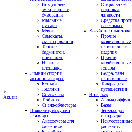
Воздушные
Стиральные
змеи, тарелки,
порошки,
бумеранги
жидкости
Мыльные
Средства прот
пузыри
насекомых
Мячи
Хозяйственные това
Самокаты,
Прочие
скейты, ролики
хозяйственные
Теннис,
пластиковые
бадминтон,
изделия
пинг-понг
Прочие
Игровая
хозяйственные
площадка
товары
Зимний спорт и
Ведра, тазы
активный отдых
пластиковые
Коньки
Товары для
Ледянки
путешествий
Снегокаты
Интерьер
Акции
Тюбинги
Аромадиффузо
Снежкобластеры
Вазы
Плавание, игрушки
Зеркала для
для воды
интерьера
Аксессуары для
Искусственны
бассейнов
растения,
Бассейны
сухоцветы