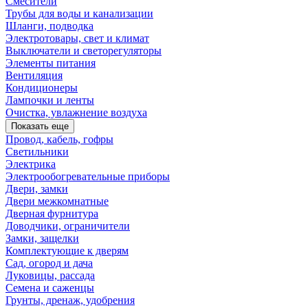
Смесители
Трубы для воды и канализации
Шланги, подводка
Электротовары, свет и климат
Выключатели и светорегуляторы
Элементы питания
Вентиляция
Кондиционеры
Лампочки и ленты
Очистка, увлажнение воздуха
Показать еще
Провод, кабель, гофры
Светильники
Электрика
Электрообогревательные приборы
Двери, замки
Двери межкомнатные
Дверная фурнитура
Доводчики, ограничители
Замки, защелки
Комплектующие к дверям
Сад, огород и дача
Луковицы, рассада
Семена и саженцы
Грунты, дренаж, удобрения