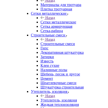
Назад
Материалы для тротуара
Плитка тротуарная
Сетки металлические
Назад
Сетки металлические
Сетка армирующая
Сетка-рабица
Строительные смеси
Назад
Строительные смеси
Гипс
Декоративная штукатурка
Затирки
Известь
Клеи сухие
Наливные полы
Щебень, песок и другое
Цемент
Шпатлевочные смеси
Штукатурка строительная
Утеплитель, изоляция
Назад
Утеплитель, изоляция
Жидкая теплоизоляция