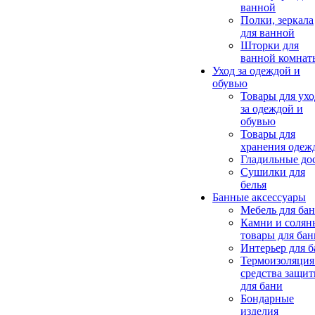
ванной
Полки, зеркала
для ванной
Шторки для
ванной комнат
Уход за одеждой и
обувью
Товары для ухо
за одеждой и
обувью
Товары для
хранения одеж
Гладильные до
Сушилки для
белья
Банные аксессуары
Мебель для ба
Камни и солян
товары для бан
Интерьер для 
Термоизоляция
средства защи
для бани
Бондарные
изделия