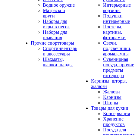
Водное оружие
Интерьерные
Матрасы и
корзины
круги
Подушки
Наборы для
интерьерные
игры в песок
Постеры,
Наборы для
картины,
плавания
фоторамки
Прочие спорттовары
Свечи,
Спортинвентарь
подсвечники,
и аксессуары
аромалампы
Шахматы,
Сувенирная
шашки, нарды
посуда, прочие
предметы
интерьера
Карнизы, шторы,
жалюзи
Жалюзи
Карнизы
Шторы
Товары для кухни
Консервация
Хранение
продуктов
Посуда для