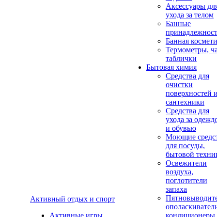
Аксеcсуары дл
ухода за телом
Банные
принадлежнос
Банная космет
Термометры, ч
таблички
Бытовая химия
Средства для
очистки
поверхностей 
сантехники
Средства для
ухода за одежд
и обувью
Моющие средс
для посуды,
бытовой техни
Освежители
воздуха,
поглотители
запаха
Пятновыводите
Активный отдых и спорт
ополаскивател
Активные игры
кондиционеры