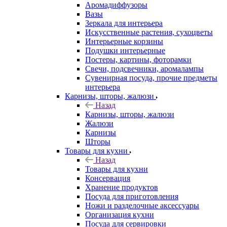
Аромадиффузоры
Вазы
Зеркала для интерьера
Искусственные растения, сухоцветы
Интерьерные корзины
Подушки интерьерные
Постеры, картины, фоторамки
Свечи, подсвечники, аромалампы
Сувенирная посуда, прочие предметы
интерьера
Карнизы, шторы, жалюзи
Назад
Карнизы, шторы, жалюзи
Жалюзи
Карнизы
Шторы
Товары для кухни
Назад
Товары для кухни
Консервация
Хранение продуктов
Посуда для приготовления
Ножи и разделочные аксессуары
Организация кухни
Посуда для сервировки