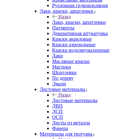
Руллонная гидроизоляция
Лаки, краски, шпатлевки
Назад
Лаки, краски, шпатлевки
Пигменты
Декоративная штукатурка
Краски акриловые
Краски аэрозольные
Краски водоэмульсионные
Лаки
Масляные краски
Мастики
Шпатлевки
По дереву
Эмали
Листовые материалы
Назад
Листовые материалы
ДВП
ДСП
ОСП
Листы из металла
Фанера
Материалы для тротуара