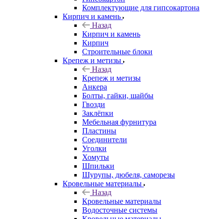
Комплектующие для гипсокартона
Кирпич и камень
Назад
Кирпич и камень
Кирпич
Строительные блоки
Крепеж и метизы
Назад
Крепеж и метизы
Анкера
Болты, гайки, шайбы
Гвозди
Заклёпки
Мебельная фурнитура
Пластины
Соединители
Уголки
Хомуты
Шпильки
Шурупы, дюбеля, саморезы
Кровельные материалы
Назад
Кровельные материалы
Водосточные системы
Кровельные материалы