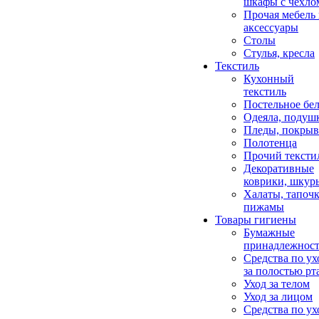
шкафы с чехло
Прочая мебель
аксессуары
Столы
Стулья, кресла
Текстиль
Кухонный
текстиль
Постельное бел
Одеяла, подуш
Пледы, покрыв
Полотенца
Прочий тексти
Декоративные
коврики, шкур
Халаты, тапочк
пижамы
Товары гигиены
Бумажные
принадлежнос
Средства по ух
за полостью рт
Уход за телом
Уход за лицом
Средства по ух