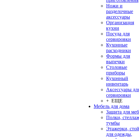
приготовления
Ножи и
разделочные
аксессуары
Организация
кухни
Посуда для
сервировки
Кухонные
расходники
Формы для
выпечки
Столовые
приборы
Кухонный
инвентарь
Аксессуары дл
сервировки
+ ЕЩЕ
Мебель для дома
Защита для ме
Полки, стеллаж
тумбы
Этажерки, сто
для одежды,