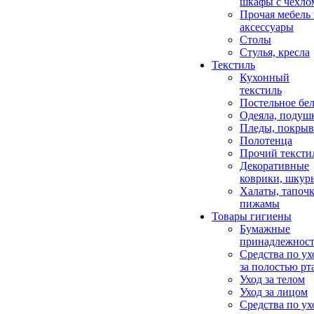
шкафы с чехло
Прочая мебель
аксессуары
Столы
Стулья, кресла
Текстиль
Кухонный
текстиль
Постельное бел
Одеяла, подуш
Пледы, покрыв
Полотенца
Прочий тексти
Декоративные
коврики, шкур
Халаты, тапочк
пижамы
Товары гигиены
Бумажные
принадлежнос
Средства по ух
за полостью рт
Уход за телом
Уход за лицом
Средства по ух