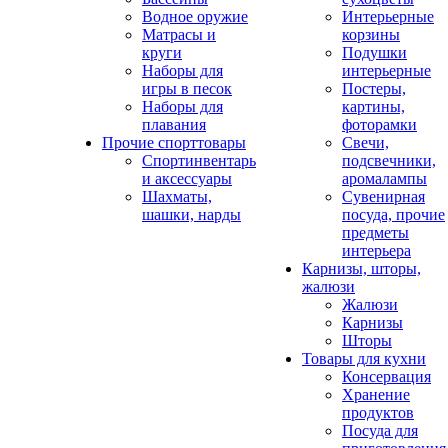
Водное оружие
Интерьерные
Матрасы и
корзины
круги
Подушки
Наборы для
интерьерные
игры в песок
Постеры,
Наборы для
картины,
плавания
фоторамки
Прочие спорттовары
Свечи,
Спортинвентарь
подсвечники,
и аксессуары
аромалампы
Шахматы,
Сувенирная
шашки, нарды
посуда, прочие
предметы
интерьера
Карнизы, шторы,
жалюзи
Жалюзи
Карнизы
Шторы
Товары для кухни
Консервация
Хранение
продуктов
Посуда для