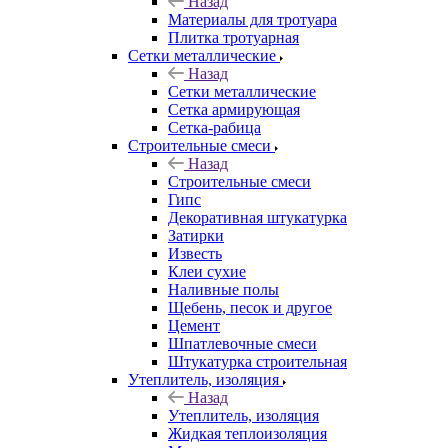
Назад
Материалы для тротуара
Плитка тротуарная
Сетки металлические
Назад
Сетки металлические
Сетка армирующая
Сетка-рабица
Строительные смеси
Назад
Строительные смеси
Гипс
Декоративная штукатурка
Затирки
Известь
Клеи сухие
Наливные полы
Щебень, песок и другое
Цемент
Шпатлевочные смеси
Штукатурка строительная
Утеплитель, изоляция
Назад
Утеплитель, изоляция
Жидкая теплоизоляция