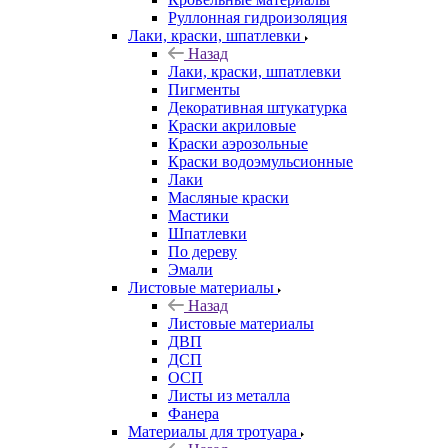
Руллонная гидроизоляция
Лаки, краски, шпатлевки
Назад
Лаки, краски, шпатлевки
Пигменты
Декоративная штукатурка
Краски акриловые
Краски аэрозольные
Краски водоэмульсионные
Лаки
Масляные краски
Мастики
Шпатлевки
По дереву
Эмали
Листовые материалы
Назад
Листовые материалы
ДВП
ДСП
ОСП
Листы из металла
Фанера
Материалы для тротуара