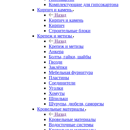
Комплектующие для гипсокартона
Кирпич и камень
Назад
Кирпич и камень
Кирпич
Строительные блоки
Крепеж и метизы
Назад
Крепеж и метизы
Анкера
Болты, гайки, шайбы
Гвозди
Заклёпки
Мебельная фурнитура
Пластины
Соединители
Уголки
Хомуты
Шпильки
Шурупы, дюбеля, саморезы
Кровельные материалы
Назад
Кровельные материалы
Водосточные системы
Кровельные материалы