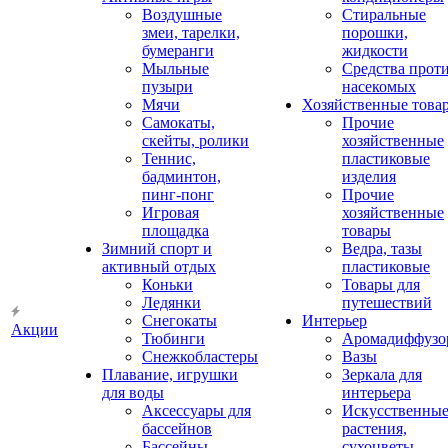
Воздушные
Стиральные
змеи, тарелки,
порошки,
бумеранги
жидкости
Мыльные
Средства прот
пузыри
насекомых
Мячи
Хозяйственные това
Самокаты,
Прочие
скейты, ролики
хозяйственные
Теннис,
пластиковые
бадминтон,
изделия
пинг-понг
Прочие
Игровая
хозяйственные
площадка
товары
Зимний спорт и
Ведра, тазы
активный отдых
пластиковые
Коньки
Товары для
Ледянки
путешествий
Снегокаты
Интерьер
Акции
Тюбинги
Аромадиффузо
Снежкобластеры
Вазы
Плавание, игрушки
Зеркала для
для воды
интерьера
Аксессуары для
Искусственны
бассейнов
растения,
Бассейны
сухоцветы