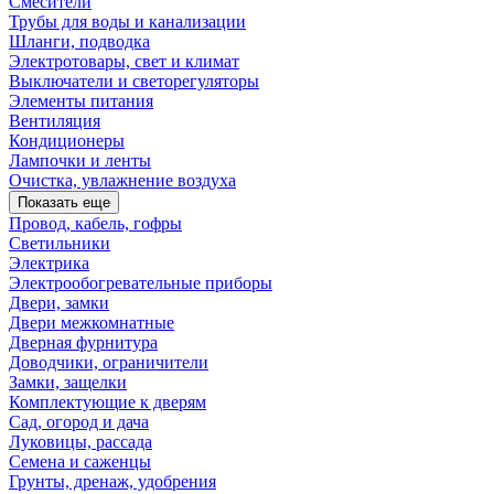
Смесители
Трубы для воды и канализации
Шланги, подводка
Электротовары, свет и климат
Выключатели и светорегуляторы
Элементы питания
Вентиляция
Кондиционеры
Лампочки и ленты
Очистка, увлажнение воздуха
Показать еще
Провод, кабель, гофры
Светильники
Электрика
Электрообогревательные приборы
Двери, замки
Двери межкомнатные
Дверная фурнитура
Доводчики, ограничители
Замки, защелки
Комплектующие к дверям
Сад, огород и дача
Луковицы, рассада
Семена и саженцы
Грунты, дренаж, удобрения