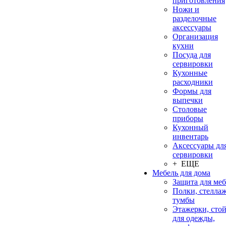
приготовления
Ножи и
разделочные
аксессуары
Организация
кухни
Посуда для
сервировки
Кухонные
расходники
Формы для
выпечки
Столовые
приборы
Кухонный
инвентарь
Аксессуары дл
сервировки
+ ЕЩЕ
Мебель для дома
Защита для ме
Полки, стеллаж
тумбы
Этажерки, сто
для одежды,