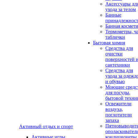
Аксеcсуары дл
ухода за телом
Банные
принадлежнос
Банная космет
Термометры, ч
таблички
Бытовая химия
Средства для
очистки
поверхностей 
сантехники
Средства для
ухода за одежд
и обувью
Моющие средс
для посуды,
бытовой техни
Освежители
воздуха,
поглотители
запаха
Пятновыводите
Активный отдых и спорт
ополаскивател
Активные игры
кондиционеры