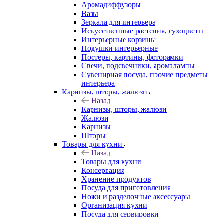
Аромадиффузоры
Вазы
Зеркала для интерьера
Искусственные растения, сухоцветы
Интерьерные корзины
Подушки интерьерные
Постеры, картины, фоторамки
Свечи, подсвечники, аромалампы
Сувенирная посуда, прочие предметы
интерьера
Карнизы, шторы, жалюзи
Назад
Карнизы, шторы, жалюзи
Жалюзи
Карнизы
Шторы
Товары для кухни
Назад
Товары для кухни
Консервация
Хранение продуктов
Посуда для приготовления
Ножи и разделочные аксессуары
Организация кухни
Посуда для сервировки