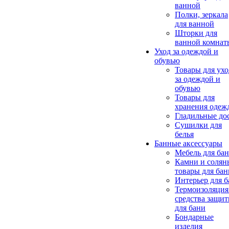
ванной
Полки, зеркала
для ванной
Шторки для
ванной комнат
Уход за одеждой и
обувью
Товары для ухо
за одеждой и
обувью
Товары для
хранения одеж
Гладильные до
Сушилки для
белья
Банные аксессуары
Мебель для ба
Камни и солян
товары для бан
Интерьер для 
Термоизоляция
средства защи
для бани
Бондарные
изделия