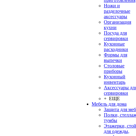
приготовления
Ножи и
разделочные
аксессуары
Организация
кухни
Посуда для
сервировки
Кухонные
расходники
Формы для
выпечки
Столовые
приборы
Кухонный
инвентарь
Аксессуары дл
сервировки
+ ЕЩЕ
Мебель для дома
Защита для ме
Полки, стеллаж
тумбы
Этажерки, сто
для одежды,