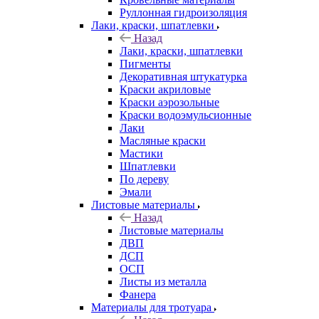
Руллонная гидроизоляция
Лаки, краски, шпатлевки
Назад
Лаки, краски, шпатлевки
Пигменты
Декоративная штукатурка
Краски акриловые
Краски аэрозольные
Краски водоэмульсионные
Лаки
Масляные краски
Мастики
Шпатлевки
По дереву
Эмали
Листовые материалы
Назад
Листовые материалы
ДВП
ДСП
ОСП
Листы из металла
Фанера
Материалы для тротуара