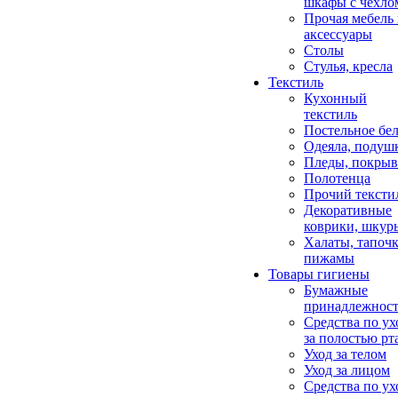
шкафы с чехло
Прочая мебель
аксессуары
Столы
Стулья, кресла
Текстиль
Кухонный
текстиль
Постельное бел
Одеяла, подуш
Пледы, покрыв
Полотенца
Прочий тексти
Декоративные
коврики, шкур
Халаты, тапочк
пижамы
Товары гигиены
Бумажные
принадлежнос
Средства по ух
за полостью рт
Уход за телом
Уход за лицом
Средства по ух