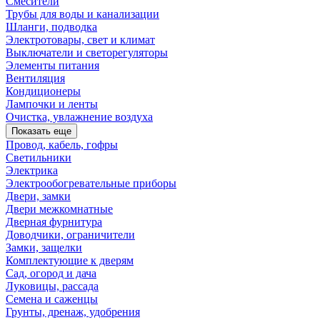
Смесители
Трубы для воды и канализации
Шланги, подводка
Электротовары, свет и климат
Выключатели и светорегуляторы
Элементы питания
Вентиляция
Кондиционеры
Лампочки и ленты
Очистка, увлажнение воздуха
Показать еще
Провод, кабель, гофры
Светильники
Электрика
Электрообогревательные приборы
Двери, замки
Двери межкомнатные
Дверная фурнитура
Доводчики, ограничители
Замки, защелки
Комплектующие к дверям
Сад, огород и дача
Луковицы, рассада
Семена и саженцы
Грунты, дренаж, удобрения