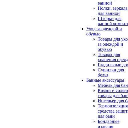
ванной
Полки, зеркала
для ванной
Шторки для
ванной комнат
Уход за одеждой и
обувью
Товары для ухо
за одеждой и
обувью
Товары для
хранения одеж
Гладильные до
Сушилки для
белья
Банные аксессуары
Мебель для ба
Камни и солян
товары для бан
Интерьер для 
Термоизоляция
средства защи
для бани
Бондарные
изделия