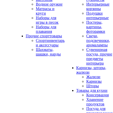
Водное оружие
Интерьерные
Матрасы и
корзины
круги
Подушки
Наборы для
интерьерные
игры в песок
Постеры,
Наборы для
картины,
плавания
фоторамки
Прочие спорттовары
Свечи,
Спортинвентарь
подсвечники,
и аксессуары
аромалампы
Шахматы,
Сувенирная
шашки, нарды
посуда, прочие
предметы
интерьера
Карнизы, шторы,
жалюзи
Жалюзи
Карнизы
Шторы
Товары для кухни
Консервация
Хранение
продуктов
Посуда для