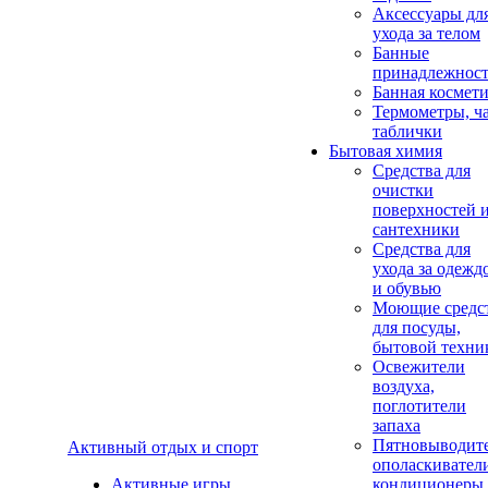
Аксеcсуары дл
ухода за телом
Банные
принадлежнос
Банная космет
Термометры, ч
таблички
Бытовая химия
Средства для
очистки
поверхностей 
сантехники
Средства для
ухода за одежд
и обувью
Моющие средс
для посуды,
бытовой техни
Освежители
воздуха,
поглотители
запаха
Пятновыводите
Активный отдых и спорт
ополаскивател
Активные игры
кондиционеры