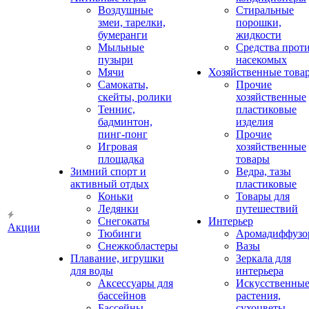
Воздушные
Стиральные
змеи, тарелки,
порошки,
бумеранги
жидкости
Мыльные
Средства прот
пузыри
насекомых
Мячи
Хозяйственные това
Самокаты,
Прочие
скейты, ролики
хозяйственные
Теннис,
пластиковые
бадминтон,
изделия
пинг-понг
Прочие
Игровая
хозяйственные
площадка
товары
Зимний спорт и
Ведра, тазы
активный отдых
пластиковые
Коньки
Товары для
Ледянки
путешествий
Снегокаты
Интерьер
Акции
Тюбинги
Аромадиффузо
Снежкобластеры
Вазы
Плавание, игрушки
Зеркала для
для воды
интерьера
Аксессуары для
Искусственны
бассейнов
растения,
Бассейны
сухоцветы