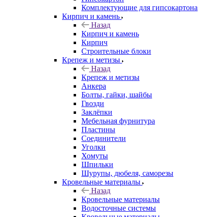
Комплектующие для гипсокартона
Кирпич и камень
Назад
Кирпич и камень
Кирпич
Строительные блоки
Крепеж и метизы
Назад
Крепеж и метизы
Анкера
Болты, гайки, шайбы
Гвозди
Заклёпки
Мебельная фурнитура
Пластины
Соединители
Уголки
Хомуты
Шпильки
Шурупы, дюбеля, саморезы
Кровельные материалы
Назад
Кровельные материалы
Водосточные системы
Кровельные материалы