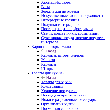
Аромадиффузоры
Вазы
Зеркала для интерьера
Искусственные растения, сухоцветы
Интерьерные корзины
Подушки интерьерные
Постеры, картины, фоторамки
Свечи, подсвечники, аромалампы
Сувенирная посуда, прочие предметы
интерьера
Карнизы, шторы, жалюзи
Назад
Карнизы, шторы, жалюзи
Жалюзи
Карнизы
Шторы
Товары для кухни
Назад
Товары для кухни
Консервация
Хранение продуктов
Посуда для приготовления
Ножи и разделочные аксессуары
Организация кухни
Посуда для сервировки