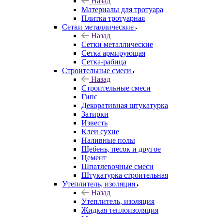
Назад
Материалы для тротуара
Плитка тротуарная
Сетки металлические
Назад
Сетки металлические
Сетка армирующая
Сетка-рабица
Строительные смеси
Назад
Строительные смеси
Гипс
Декоративная штукатурка
Затирки
Известь
Клеи сухие
Наливные полы
Щебень, песок и другое
Цемент
Шпатлевочные смеси
Штукатурка строительная
Утеплитель, изоляция
Назад
Утеплитель, изоляция
Жидкая теплоизоляция