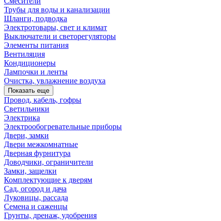
Смесители
Трубы для воды и канализации
Шланги, подводка
Электротовары, свет и климат
Выключатели и светорегуляторы
Элементы питания
Вентиляция
Кондиционеры
Лампочки и ленты
Очистка, увлажнение воздуха
Показать еще
Провод, кабель, гофры
Светильники
Электрика
Электрообогревательные приборы
Двери, замки
Двери межкомнатные
Дверная фурнитура
Доводчики, ограничители
Замки, защелки
Комплектующие к дверям
Сад, огород и дача
Луковицы, рассада
Семена и саженцы
Грунты, дренаж, удобрения