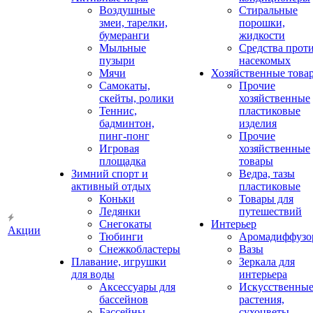
Воздушные
Стиральные
змеи, тарелки,
порошки,
бумеранги
жидкости
Мыльные
Средства прот
пузыри
насекомых
Мячи
Хозяйственные това
Самокаты,
Прочие
скейты, ролики
хозяйственные
Теннис,
пластиковые
бадминтон,
изделия
пинг-понг
Прочие
Игровая
хозяйственные
площадка
товары
Зимний спорт и
Ведра, тазы
активный отдых
пластиковые
Коньки
Товары для
Ледянки
путешествий
Снегокаты
Интерьер
Акции
Тюбинги
Аромадиффузо
Снежкобластеры
Вазы
Плавание, игрушки
Зеркала для
для воды
интерьера
Аксессуары для
Искусственны
бассейнов
растения,
Бассейны
сухоцветы