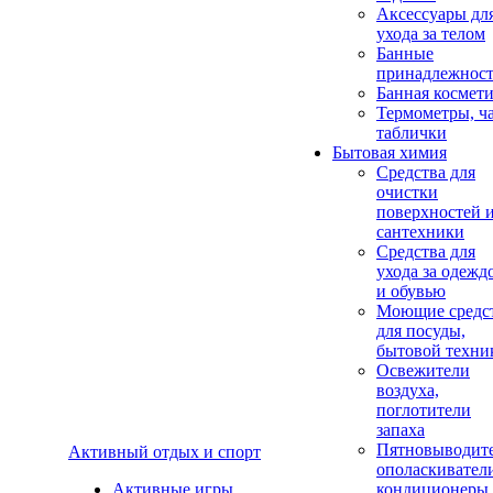
Аксеcсуары дл
ухода за телом
Банные
принадлежнос
Банная космет
Термометры, ч
таблички
Бытовая химия
Средства для
очистки
поверхностей 
сантехники
Средства для
ухода за одежд
и обувью
Моющие средс
для посуды,
бытовой техни
Освежители
воздуха,
поглотители
запаха
Пятновыводите
Активный отдых и спорт
ополаскивател
Активные игры
кондиционеры