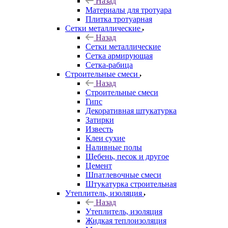
Назад
Материалы для тротуара
Плитка тротуарная
Сетки металлические
Назад
Сетки металлические
Сетка армирующая
Сетка-рабица
Строительные смеси
Назад
Строительные смеси
Гипс
Декоративная штукатурка
Затирки
Известь
Клеи сухие
Наливные полы
Щебень, песок и другое
Цемент
Шпатлевочные смеси
Штукатурка строительная
Утеплитель, изоляция
Назад
Утеплитель, изоляция
Жидкая теплоизоляция