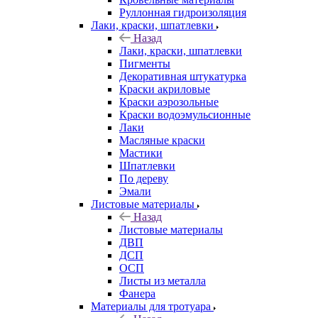
Руллонная гидроизоляция
Лаки, краски, шпатлевки
Назад
Лаки, краски, шпатлевки
Пигменты
Декоративная штукатурка
Краски акриловые
Краски аэрозольные
Краски водоэмульсионные
Лаки
Масляные краски
Мастики
Шпатлевки
По дереву
Эмали
Листовые материалы
Назад
Листовые материалы
ДВП
ДСП
ОСП
Листы из металла
Фанера
Материалы для тротуара