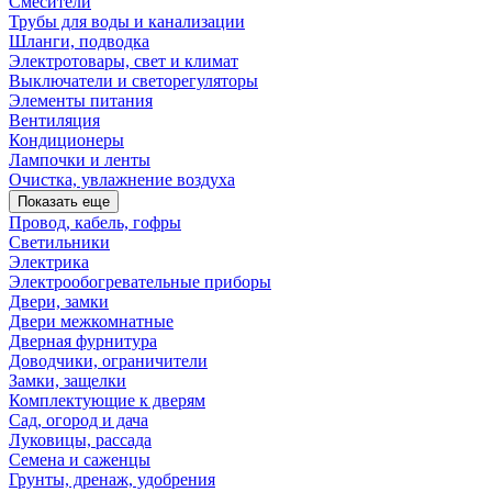
Смесители
Трубы для воды и канализации
Шланги, подводка
Электротовары, свет и климат
Выключатели и светорегуляторы
Элементы питания
Вентиляция
Кондиционеры
Лампочки и ленты
Очистка, увлажнение воздуха
Показать еще
Провод, кабель, гофры
Светильники
Электрика
Электрообогревательные приборы
Двери, замки
Двери межкомнатные
Дверная фурнитура
Доводчики, ограничители
Замки, защелки
Комплектующие к дверям
Сад, огород и дача
Луковицы, рассада
Семена и саженцы
Грунты, дренаж, удобрения