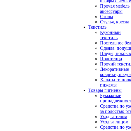
шкафы с чехло
Прочая мебель
аксессуары
Столы
Стулья, кресла
Текстиль
Кухонный
текстиль
Постельное бел
Одеяла, подуш
Пледы, покрыв
Полотенца
Прочий тексти
Декоративные
коврики, шкур
Халаты, тапочк
пижамы
Товары гигиены
Бумажные
принадлежнос
Средства по ух
за полостью рт
Уход за телом
Уход за лицом
Средства по ух