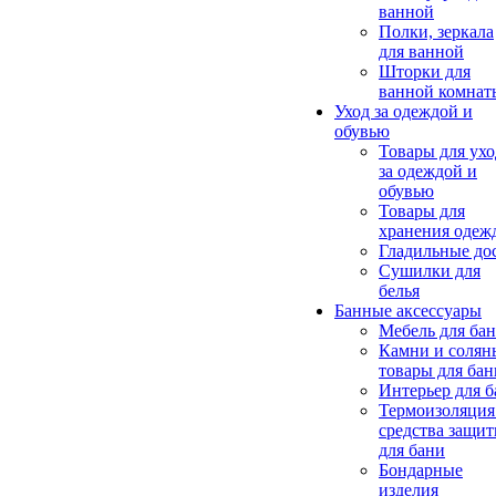
ванной
Полки, зеркала
для ванной
Шторки для
ванной комнат
Уход за одеждой и
обувью
Товары для ухо
за одеждой и
обувью
Товары для
хранения одеж
Гладильные до
Сушилки для
белья
Банные аксессуары
Мебель для ба
Камни и солян
товары для бан
Интерьер для 
Термоизоляция
средства защи
для бани
Бондарные
изделия