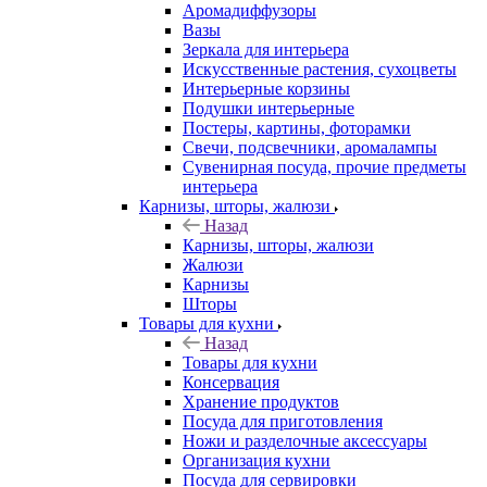
Аромадиффузоры
Вазы
Зеркала для интерьера
Искусственные растения, сухоцветы
Интерьерные корзины
Подушки интерьерные
Постеры, картины, фоторамки
Свечи, подсвечники, аромалампы
Сувенирная посуда, прочие предметы
интерьера
Карнизы, шторы, жалюзи
Назад
Карнизы, шторы, жалюзи
Жалюзи
Карнизы
Шторы
Товары для кухни
Назад
Товары для кухни
Консервация
Хранение продуктов
Посуда для приготовления
Ножи и разделочные аксессуары
Организация кухни
Посуда для сервировки