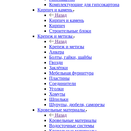
Комплектующие для гипсокартона
Кирпич и камень
Назад
Кирпич и камень
Кирпич
Строительные блоки
Крепеж и метизы
Назад
Крепеж и метизы
Анкера
Болты, гайки, шайбы
Гвозди
Заклёпки
Мебельная фурнитура
Пластины
Соединители
Уголки
Хомуты
Шпильки
Шурупы, дюбеля, саморезы
Кровельные материалы
Назад
Кровельные материалы
Водосточные системы
Кровельные материалы