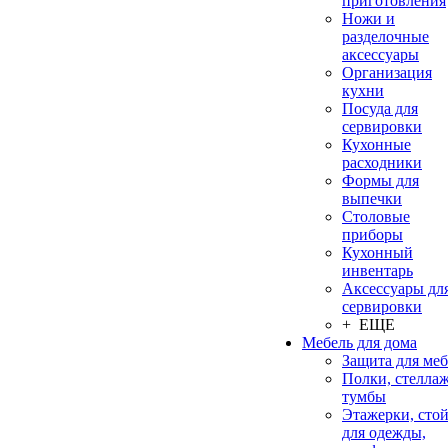
приготовления
Ножи и
разделочные
аксессуары
Организация
кухни
Посуда для
сервировки
Кухонные
расходники
Формы для
выпечки
Столовые
приборы
Кухонный
инвентарь
Аксессуары дл
сервировки
+ ЕЩЕ
Мебель для дома
Защита для ме
Полки, стеллаж
тумбы
Этажерки, сто
для одежды,