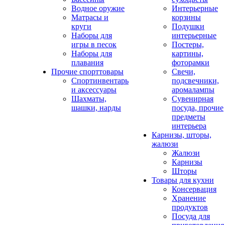
Водное оружие
Интерьерные
Матрасы и
корзины
круги
Подушки
Наборы для
интерьерные
игры в песок
Постеры,
Наборы для
картины,
плавания
фоторамки
Прочие спорттовары
Свечи,
Спортинвентарь
подсвечники,
и аксессуары
аромалампы
Шахматы,
Сувенирная
шашки, нарды
посуда, прочие
предметы
интерьера
Карнизы, шторы,
жалюзи
Жалюзи
Карнизы
Шторы
Товары для кухни
Консервация
Хранение
продуктов
Посуда для