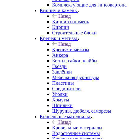
Комплектующие для гипсокартона
Кирпич и камень
Назад
Кирпич и камень
Кирпич
Строительные блоки
Крепеж и метизы
Назад
Крепеж и метизы
Анкера
Болты, гайки, шайбы
Гвозди
Заклёпки
Мебельная фурнитура
Пластины
Соединители
Уголки
Хомуты
Шпильки
Шурупы, дюбеля, саморезы
Кровельные материалы
Назад
Кровельные материалы
Водосточные системы
Кровельные материалы