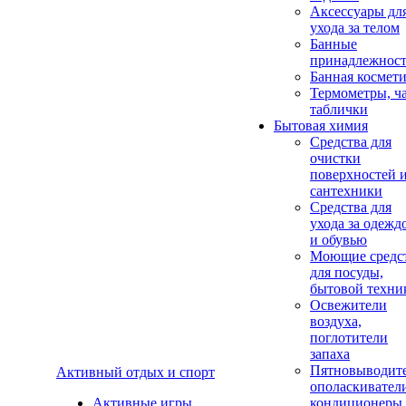
Аксеcсуары дл
ухода за телом
Банные
принадлежнос
Банная космет
Термометры, ч
таблички
Бытовая химия
Средства для
очистки
поверхностей 
сантехники
Средства для
ухода за одежд
и обувью
Моющие средс
для посуды,
бытовой техни
Освежители
воздуха,
поглотители
запаха
Пятновыводите
Активный отдых и спорт
ополаскивател
Активные игры
кондиционеры