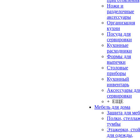
приготовления
Ножи и
разделочные
аксессуары
Организация
кухни
Посуда для
сервировки
Кухонные
расходники
Формы для
выпечки
Столовые
приборы
Кухонный
инвентарь
Аксессуары дл
сервировки
+ ЕЩЕ
Мебель для дома
Защита для ме
Полки, стеллаж
тумбы
Этажерки, сто
для одежды,