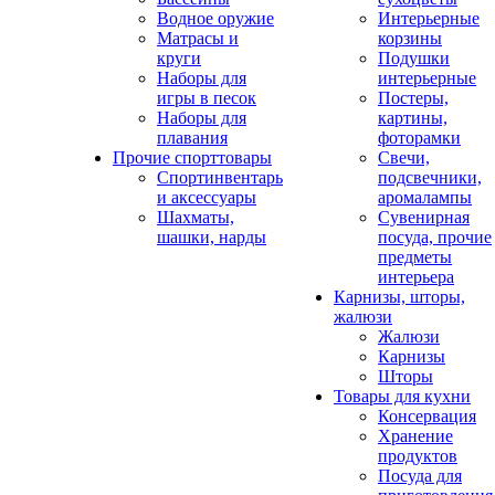
Водное оружие
Интерьерные
Матрасы и
корзины
круги
Подушки
Наборы для
интерьерные
игры в песок
Постеры,
Наборы для
картины,
плавания
фоторамки
Прочие спорттовары
Свечи,
Спортинвентарь
подсвечники,
и аксессуары
аромалампы
Шахматы,
Сувенирная
шашки, нарды
посуда, прочие
предметы
интерьера
Карнизы, шторы,
жалюзи
Жалюзи
Карнизы
Шторы
Товары для кухни
Консервация
Хранение
продуктов
Посуда для