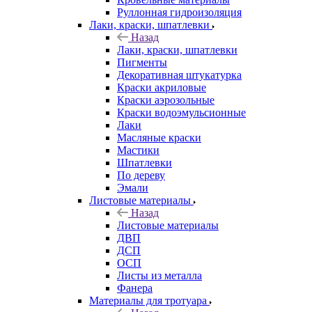
Руллонная гидроизоляция
Лаки, краски, шпатлевки
Назад
Лаки, краски, шпатлевки
Пигменты
Декоративная штукатурка
Краски акриловые
Краски аэрозольные
Краски водоэмульсионные
Лаки
Масляные краски
Мастики
Шпатлевки
По дереву
Эмали
Листовые материалы
Назад
Листовые материалы
ДВП
ДСП
ОСП
Листы из металла
Фанера
Материалы для тротуара