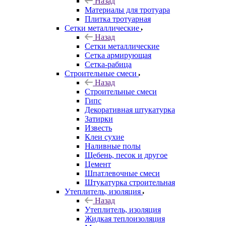
Назад
Материалы для тротуара
Плитка тротуарная
Сетки металлические
Назад
Сетки металлические
Сетка армирующая
Сетка-рабица
Строительные смеси
Назад
Строительные смеси
Гипс
Декоративная штукатурка
Затирки
Известь
Клеи сухие
Наливные полы
Щебень, песок и другое
Цемент
Шпатлевочные смеси
Штукатурка строительная
Утеплитель, изоляция
Назад
Утеплитель, изоляция
Жидкая теплоизоляция