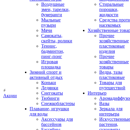
Воздушные
Стиральные
змеи, тарелки,
порошки,
бумеранги
жидкости
Мыльные
Средства прот
пузыри
насекомых
Мячи
Хозяйственные това
Самокаты,
Прочие
скейты, ролики
хозяйственные
Теннис,
пластиковые
бадминтон,
изделия
пинг-понг
Прочие
Игровая
хозяйственные
площадка
товары
Зимний спорт и
Ведра, тазы
активный отдых
пластиковые
Коньки
Товары для
Ледянки
путешествий
Снегокаты
Интерьер
Акции
Тюбинги
Аромадиффузо
Снежкобластеры
Вазы
Плавание, игрушки
Зеркала для
для воды
интерьера
Аксессуары для
Искусственны
бассейнов
растения,
Бассейны
сухоцветы