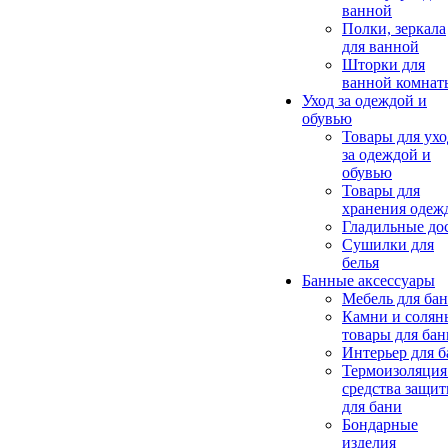
ванной
Полки, зеркала
для ванной
Шторки для
ванной комнат
Уход за одеждой и
обувью
Товары для ухо
за одеждой и
обувью
Товары для
хранения одеж
Гладильные до
Сушилки для
белья
Банные аксессуары
Мебель для ба
Камни и солян
товары для бан
Интерьер для 
Термоизоляция
средства защи
для бани
Бондарные
изделия