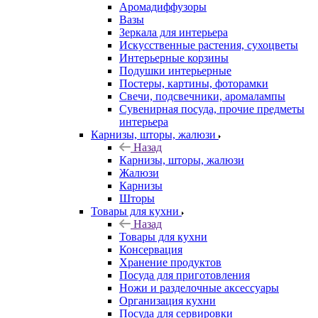
Аромадиффузоры
Вазы
Зеркала для интерьера
Искусственные растения, сухоцветы
Интерьерные корзины
Подушки интерьерные
Постеры, картины, фоторамки
Свечи, подсвечники, аромалампы
Сувенирная посуда, прочие предметы
интерьера
Карнизы, шторы, жалюзи
Назад
Карнизы, шторы, жалюзи
Жалюзи
Карнизы
Шторы
Товары для кухни
Назад
Товары для кухни
Консервация
Хранение продуктов
Посуда для приготовления
Ножи и разделочные аксессуары
Организация кухни
Посуда для сервировки