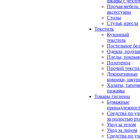
шкафы с чехло
Прочая мебель
аксессуары
Столы
Стулья, кресла
Текстиль
Кухонный
текстиль
Постельное бел
Одеяла, подуш
Пледы, покрыв
Полотенца
Прочий тексти
Декоративные
коврики, шкур
Халаты, тапочк
пижамы
Товары гигиены
Бумажные
принадлежнос
Средства по ух
за полостью рт
Уход за телом
Уход за лицом
Средства по ух