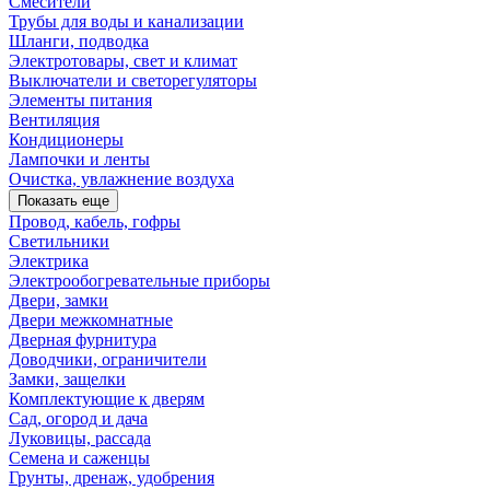
Смесители
Трубы для воды и канализации
Шланги, подводка
Электротовары, свет и климат
Выключатели и светорегуляторы
Элементы питания
Вентиляция
Кондиционеры
Лампочки и ленты
Очистка, увлажнение воздуха
Показать еще
Провод, кабель, гофры
Светильники
Электрика
Электрообогревательные приборы
Двери, замки
Двери межкомнатные
Дверная фурнитура
Доводчики, ограничители
Замки, защелки
Комплектующие к дверям
Сад, огород и дача
Луковицы, рассада
Семена и саженцы
Грунты, дренаж, удобрения