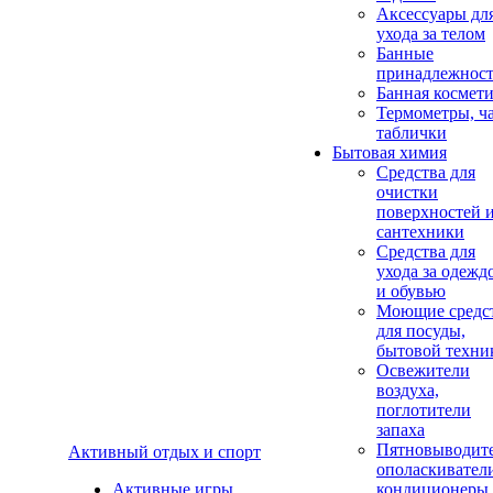
Аксеcсуары дл
ухода за телом
Банные
принадлежнос
Банная космет
Термометры, ч
таблички
Бытовая химия
Средства для
очистки
поверхностей 
сантехники
Средства для
ухода за одежд
и обувью
Моющие средс
для посуды,
бытовой техни
Освежители
воздуха,
поглотители
запаха
Пятновыводите
Активный отдых и спорт
ополаскивател
Активные игры
кондиционеры