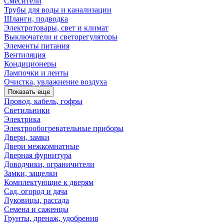
Смесители
Трубы для воды и канализации
Шланги, подводка
Электротовары, свет и климат
Выключатели и светорегуляторы
Элементы питания
Вентиляция
Кондиционеры
Лампочки и ленты
Очистка, увлажнение воздуха
Показать еще
Провод, кабель, гофры
Светильники
Электрика
Электрообогревательные приборы
Двери, замки
Двери межкомнатные
Дверная фурнитура
Доводчики, ограничители
Замки, защелки
Комплектующие к дверям
Сад, огород и дача
Луковицы, рассада
Семена и саженцы
Грунты, дренаж, удобрения