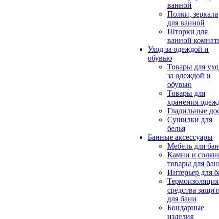
ванной
Полки, зеркала
для ванной
Шторки для
ванной комнат
Уход за одеждой и
обувью
Товары для ухо
за одеждой и
обувью
Товары для
хранения одеж
Гладильные до
Сушилки для
белья
Банные аксессуары
Мебель для ба
Камни и солян
товары для бан
Интерьер для 
Термоизоляция
средства защи
для бани
Бондарные
изделия