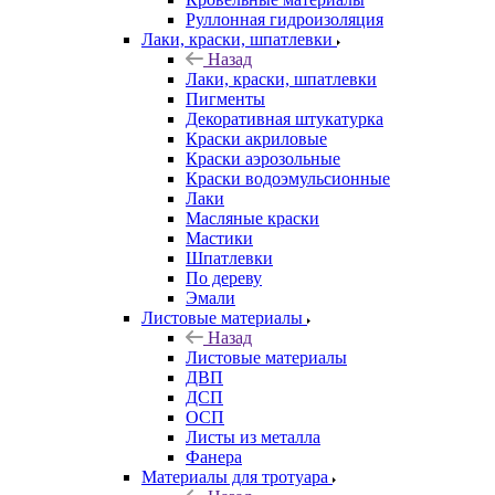
Руллонная гидроизоляция
Лаки, краски, шпатлевки
Назад
Лаки, краски, шпатлевки
Пигменты
Декоративная штукатурка
Краски акриловые
Краски аэрозольные
Краски водоэмульсионные
Лаки
Масляные краски
Мастики
Шпатлевки
По дереву
Эмали
Листовые материалы
Назад
Листовые материалы
ДВП
ДСП
ОСП
Листы из металла
Фанера
Материалы для тротуара