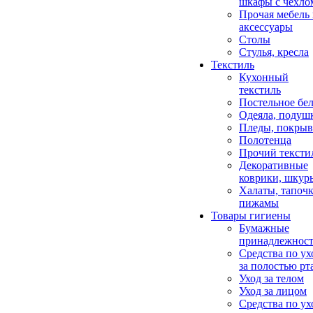
шкафы с чехло
Прочая мебель
аксессуары
Столы
Стулья, кресла
Текстиль
Кухонный
текстиль
Постельное бел
Одеяла, подуш
Пледы, покрыв
Полотенца
Прочий тексти
Декоративные
коврики, шкур
Халаты, тапочк
пижамы
Товары гигиены
Бумажные
принадлежнос
Средства по ух
за полостью рт
Уход за телом
Уход за лицом
Средства по ух