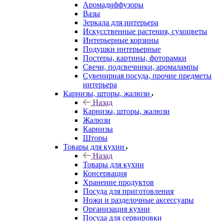
Аромадиффузоры
Вазы
Зеркала для интерьера
Искусственные растения, сухоцветы
Интерьерные корзины
Подушки интерьерные
Постеры, картины, фоторамки
Свечи, подсвечники, аромалампы
Сувенирная посуда, прочие предметы
интерьера
Карнизы, шторы, жалюзи
Назад
Карнизы, шторы, жалюзи
Жалюзи
Карнизы
Шторы
Товары для кухни
Назад
Товары для кухни
Консервация
Хранение продуктов
Посуда для приготовления
Ножи и разделочные аксессуары
Организация кухни
Посуда для сервировки