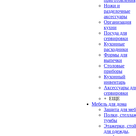
приготовления
Ножи и
разделочные
аксессуары
Организация
кухни
Посуда для
сервировки
Кухонные
расходники
Формы для
выпечки
Столовые
приборы
Кухонный
инвентарь
Аксессуары дл
сервировки
+ ЕЩЕ
Мебель для дома
Защита для ме
Полки, стеллаж
тумбы
Этажерки, сто
для одежды,