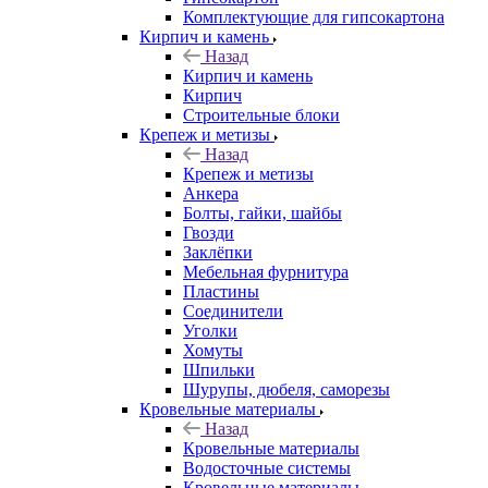
Комплектующие для гипсокартона
Кирпич и камень
Назад
Кирпич и камень
Кирпич
Строительные блоки
Крепеж и метизы
Назад
Крепеж и метизы
Анкера
Болты, гайки, шайбы
Гвозди
Заклёпки
Мебельная фурнитура
Пластины
Соединители
Уголки
Хомуты
Шпильки
Шурупы, дюбеля, саморезы
Кровельные материалы
Назад
Кровельные материалы
Водосточные системы
Кровельные материалы