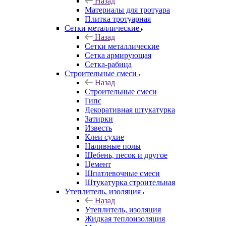
Назад
Материалы для тротуара
Плитка тротуарная
Сетки металлические
Назад
Сетки металлические
Сетка армирующая
Сетка-рабица
Строительные смеси
Назад
Строительные смеси
Гипс
Декоративная штукатурка
Затирки
Известь
Клеи сухие
Наливные полы
Щебень, песок и другое
Цемент
Шпатлевочные смеси
Штукатурка строительная
Утеплитель, изоляция
Назад
Утеплитель, изоляция
Жидкая теплоизоляция