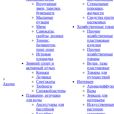
Воздушные
Стиральные
змеи, тарелки,
порошки,
бумеранги
жидкости
Мыльные
Средства прот
пузыри
насекомых
Мячи
Хозяйственные това
Самокаты,
Прочие
скейты, ролики
хозяйственные
Теннис,
пластиковые
бадминтон,
изделия
пинг-понг
Прочие
Игровая
хозяйственные
площадка
товары
Зимний спорт и
Ведра, тазы
активный отдых
пластиковые
Коньки
Товары для
Ледянки
путешествий
Снегокаты
Интерьер
Акции
Тюбинги
Аромадиффузо
Снежкобластеры
Вазы
Плавание, игрушки
Зеркала для
для воды
интерьера
Аксессуары для
Искусственны
бассейнов
растения,
Бассейны
сухоцветы