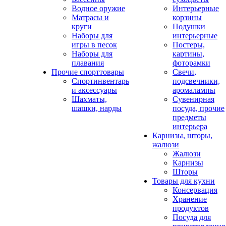
Водное оружие
Интерьерные
Матрасы и
корзины
круги
Подушки
Наборы для
интерьерные
игры в песок
Постеры,
Наборы для
картины,
плавания
фоторамки
Прочие спорттовары
Свечи,
Спортинвентарь
подсвечники,
и аксессуары
аромалампы
Шахматы,
Сувенирная
шашки, нарды
посуда, прочие
предметы
интерьера
Карнизы, шторы,
жалюзи
Жалюзи
Карнизы
Шторы
Товары для кухни
Консервация
Хранение
продуктов
Посуда для