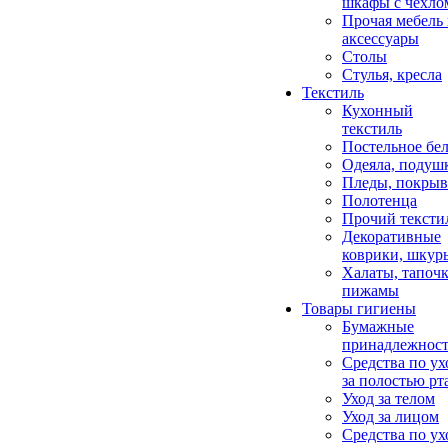
шкафы с чехло
Прочая мебель
аксессуары
Столы
Стулья, кресла
Текстиль
Кухонный
текстиль
Постельное бел
Одеяла, подуш
Пледы, покрыв
Полотенца
Прочий тексти
Декоративные
коврики, шкур
Халаты, тапочк
пижамы
Товары гигиены
Бумажные
принадлежнос
Средства по ух
за полостью рт
Уход за телом
Уход за лицом
Средства по ух