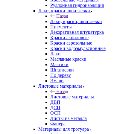
Руллонная гидроизоляция
Лаки, краски, шпатлевки
Назад
Лаки, краски, шпатлевки
Пигменты
Декоративная штукатурка
Краски акриловые
Краски аэрозольные
Краски водоэмульсионные
Лаки
Масляные краски
Мастики
Шпатлевки
По дереву
Эмали
Листовые материалы
Назад
Листовые материалы
ДВП
ДСП
ОСП
Листы из металла
Фанера
Материалы для тротуара