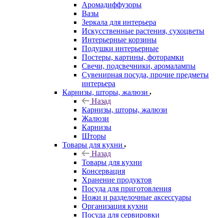
Аромадиффузоры
Вазы
Зеркала для интерьера
Искусственные растения, сухоцветы
Интерьерные корзины
Подушки интерьерные
Постеры, картины, фоторамки
Свечи, подсвечники, аромалампы
Сувенирная посуда, прочие предметы
интерьера
Карнизы, шторы, жалюзи
Назад
Карнизы, шторы, жалюзи
Жалюзи
Карнизы
Шторы
Товары для кухни
Назад
Товары для кухни
Консервация
Хранение продуктов
Посуда для приготовления
Ножи и разделочные аксессуары
Организация кухни
Посуда для сервировки