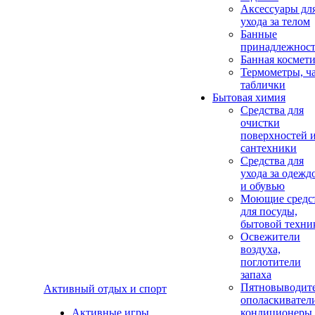
Аксеcсуары дл
ухода за телом
Банные
принадлежнос
Банная космет
Термометры, ч
таблички
Бытовая химия
Средства для
очистки
поверхностей 
сантехники
Средства для
ухода за одежд
и обувью
Моющие средс
для посуды,
бытовой техни
Освежители
воздуха,
поглотители
запаха
Пятновыводите
Активный отдых и спорт
ополаскивател
Активные игры
кондиционеры