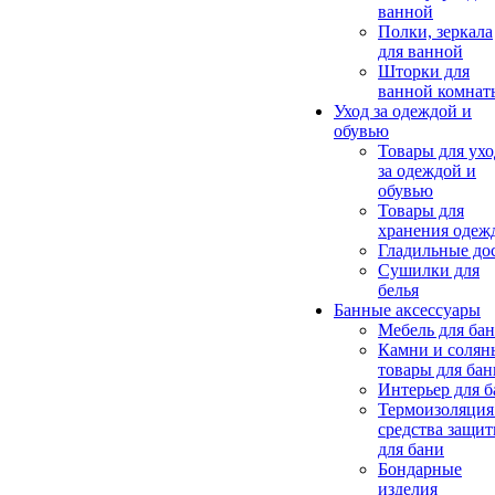
ванной
Полки, зеркала
для ванной
Шторки для
ванной комнат
Уход за одеждой и
обувью
Товары для ухо
за одеждой и
обувью
Товары для
хранения одеж
Гладильные до
Сушилки для
белья
Банные аксессуары
Мебель для ба
Камни и солян
товары для бан
Интерьер для 
Термоизоляция
средства защи
для бани
Бондарные
изделия