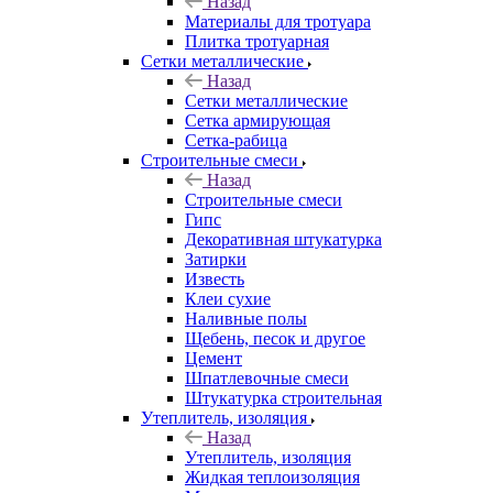
Назад
Материалы для тротуара
Плитка тротуарная
Сетки металлические
Назад
Сетки металлические
Сетка армирующая
Сетка-рабица
Строительные смеси
Назад
Строительные смеси
Гипс
Декоративная штукатурка
Затирки
Известь
Клеи сухие
Наливные полы
Щебень, песок и другое
Цемент
Шпатлевочные смеси
Штукатурка строительная
Утеплитель, изоляция
Назад
Утеплитель, изоляция
Жидкая теплоизоляция