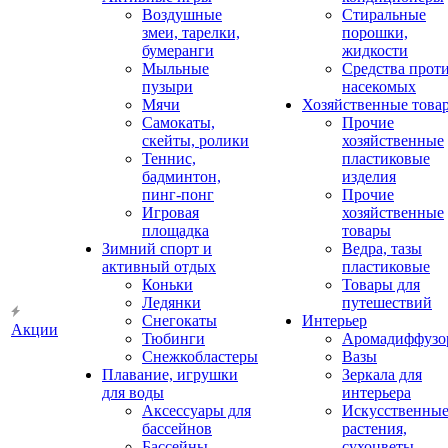
Воздушные
Стиральные
змеи, тарелки,
порошки,
бумеранги
жидкости
Мыльные
Средства прот
пузыри
насекомых
Мячи
Хозяйственные това
Самокаты,
Прочие
скейты, ролики
хозяйственные
Теннис,
пластиковые
бадминтон,
изделия
пинг-понг
Прочие
Игровая
хозяйственные
площадка
товары
Зимний спорт и
Ведра, тазы
активный отдых
пластиковые
Коньки
Товары для
Ледянки
путешествий
Снегокаты
Интерьер
Акции
Тюбинги
Аромадиффузо
Снежкобластеры
Вазы
Плавание, игрушки
Зеркала для
для воды
интерьера
Аксессуары для
Искусственны
бассейнов
растения,
Бассейны
сухоцветы