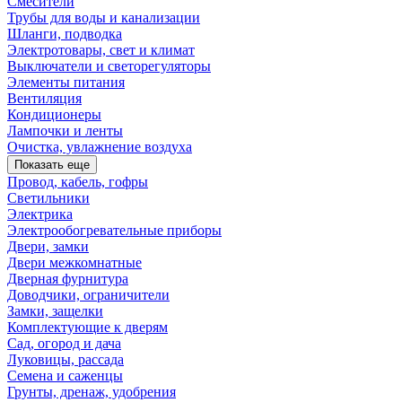
Смесители
Трубы для воды и канализации
Шланги, подводка
Электротовары, свет и климат
Выключатели и светорегуляторы
Элементы питания
Вентиляция
Кондиционеры
Лампочки и ленты
Очистка, увлажнение воздуха
Показать еще
Провод, кабель, гофры
Светильники
Электрика
Электрообогревательные приборы
Двери, замки
Двери межкомнатные
Дверная фурнитура
Доводчики, ограничители
Замки, защелки
Комплектующие к дверям
Сад, огород и дача
Луковицы, рассада
Семена и саженцы
Грунты, дренаж, удобрения