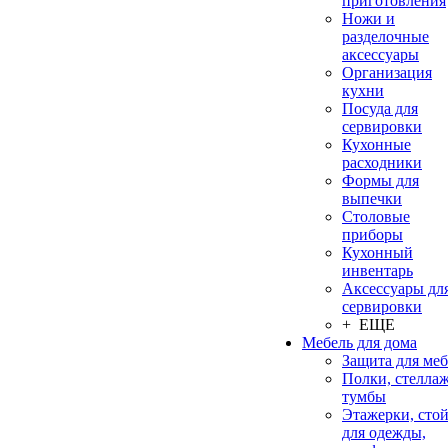
приготовления
Ножи и
разделочные
аксессуары
Организация
кухни
Посуда для
сервировки
Кухонные
расходники
Формы для
выпечки
Столовые
приборы
Кухонный
инвентарь
Аксессуары дл
сервировки
+ ЕЩЕ
Мебель для дома
Защита для ме
Полки, стеллаж
тумбы
Этажерки, сто
для одежды,