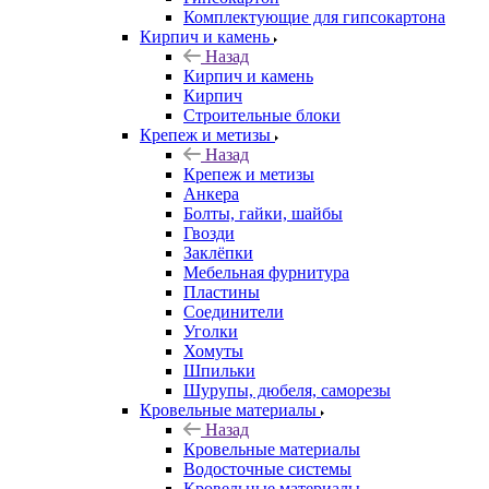
Комплектующие для гипсокартона
Кирпич и камень
Назад
Кирпич и камень
Кирпич
Строительные блоки
Крепеж и метизы
Назад
Крепеж и метизы
Анкера
Болты, гайки, шайбы
Гвозди
Заклёпки
Мебельная фурнитура
Пластины
Соединители
Уголки
Хомуты
Шпильки
Шурупы, дюбеля, саморезы
Кровельные материалы
Назад
Кровельные материалы
Водосточные системы
Кровельные материалы