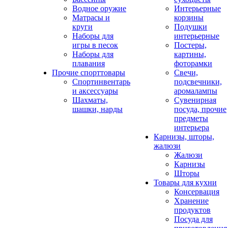
Водное оружие
Интерьерные
Матрасы и
корзины
круги
Подушки
Наборы для
интерьерные
игры в песок
Постеры,
Наборы для
картины,
плавания
фоторамки
Прочие спорттовары
Свечи,
Спортинвентарь
подсвечники,
и аксессуары
аромалампы
Шахматы,
Сувенирная
шашки, нарды
посуда, прочие
предметы
интерьера
Карнизы, шторы,
жалюзи
Жалюзи
Карнизы
Шторы
Товары для кухни
Консервация
Хранение
продуктов
Посуда для