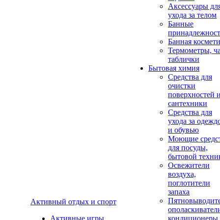
Аксеcсуары дл
ухода за телом
Банные
принадлежнос
Банная космет
Термометры, ч
таблички
Бытовая химия
Средства для
очистки
поверхностей 
сантехники
Средства для
ухода за одежд
и обувью
Моющие средс
для посуды,
бытовой техни
Освежители
воздуха,
поглотители
запаха
Пятновыводите
Активный отдых и спорт
ополаскивател
Активные игры
кондиционеры