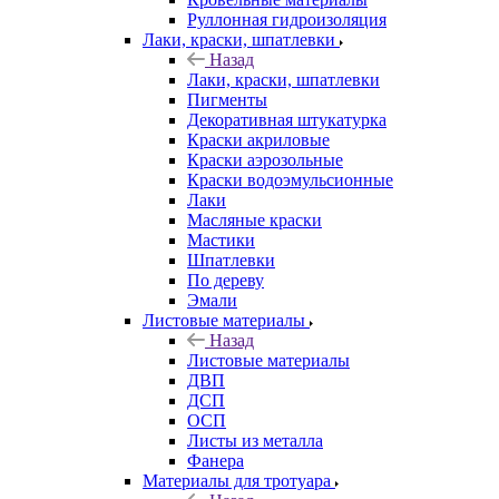
Руллонная гидроизоляция
Лаки, краски, шпатлевки
Назад
Лаки, краски, шпатлевки
Пигменты
Декоративная штукатурка
Краски акриловые
Краски аэрозольные
Краски водоэмульсионные
Лаки
Масляные краски
Мастики
Шпатлевки
По дереву
Эмали
Листовые материалы
Назад
Листовые материалы
ДВП
ДСП
ОСП
Листы из металла
Фанера
Материалы для тротуара