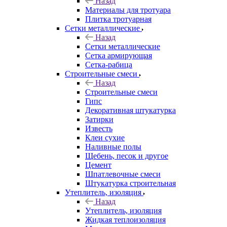
Назад
Материалы для тротуара
Плитка тротуарная
Сетки металлические
Назад
Сетки металлические
Сетка армирующая
Сетка-рабица
Строительные смеси
Назад
Строительные смеси
Гипс
Декоративная штукатурка
Затирки
Известь
Клеи сухие
Наливные полы
Щебень, песок и другое
Цемент
Шпатлевочные смеси
Штукатурка строительная
Утеплитель, изоляция
Назад
Утеплитель, изоляция
Жидкая теплоизоляция