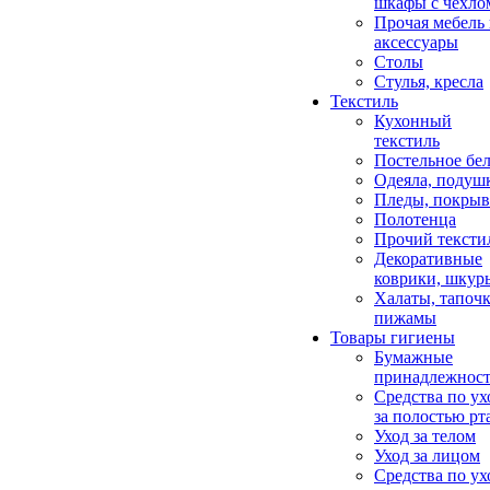
шкафы с чехло
Прочая мебель
аксессуары
Столы
Стулья, кресла
Текстиль
Кухонный
текстиль
Постельное бел
Одеяла, подуш
Пледы, покрыв
Полотенца
Прочий тексти
Декоративные
коврики, шкур
Халаты, тапочк
пижамы
Товары гигиены
Бумажные
принадлежнос
Средства по ух
за полостью рт
Уход за телом
Уход за лицом
Средства по ух