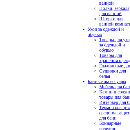
ванной
Полки, зеркала
для ванной
Шторки для
ванной комнат
Уход за одеждой и
обувью
Товары для ухо
за одеждой и
обувью
Товары для
хранения одеж
Гладильные до
Сушилки для
белья
Банные аксессуары
Мебель для ба
Камни и солян
товары для бан
Интерьер для 
Термоизоляция
средства защи
для бани
Бондарные
изделия