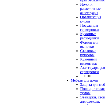
приготовления
Ножи и
разделочные
аксессуары
Организация
кухни
Посуда для
сервировки
Кухонные
расходники
Формы для
выпечки
Столовые
приборы
Кухонный
инвентарь
Аксессуары дл
сервировки
+ ЕЩЕ
Мебель для дома
Защита для ме
Полки, стеллаж
тумбы
Этажерки, сто
для одежды,