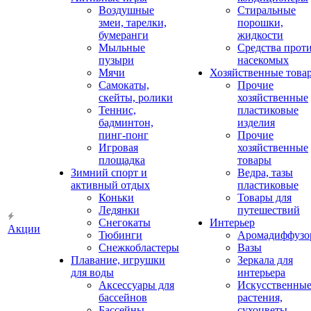
Воздушные
Стиральные
змеи, тарелки,
порошки,
бумеранги
жидкости
Мыльные
Средства прот
пузыри
насекомых
Мячи
Хозяйственные това
Самокаты,
Прочие
скейты, ролики
хозяйственные
Теннис,
пластиковые
бадминтон,
изделия
пинг-понг
Прочие
Игровая
хозяйственные
площадка
товары
Зимний спорт и
Ведра, тазы
активный отдых
пластиковые
Коньки
Товары для
Ледянки
путешествий
Снегокаты
Интерьер
Акции
Тюбинги
Аромадиффузо
Снежкобластеры
Вазы
Плавание, игрушки
Зеркала для
для воды
интерьера
Аксессуары для
Искусственны
бассейнов
растения,
Бассейны
сухоцветы