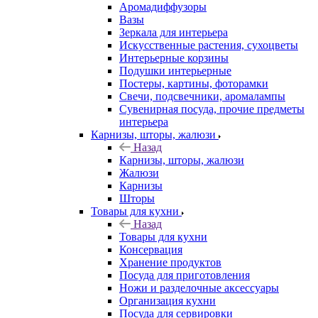
Аромадиффузоры
Вазы
Зеркала для интерьера
Искусственные растения, сухоцветы
Интерьерные корзины
Подушки интерьерные
Постеры, картины, фоторамки
Свечи, подсвечники, аромалампы
Сувенирная посуда, прочие предметы
интерьера
Карнизы, шторы, жалюзи
Назад
Карнизы, шторы, жалюзи
Жалюзи
Карнизы
Шторы
Товары для кухни
Назад
Товары для кухни
Консервация
Хранение продуктов
Посуда для приготовления
Ножи и разделочные аксессуары
Организация кухни
Посуда для сервировки