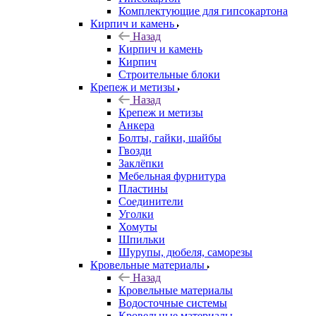
Комплектующие для гипсокартона
Кирпич и камень
Назад
Кирпич и камень
Кирпич
Строительные блоки
Крепеж и метизы
Назад
Крепеж и метизы
Анкера
Болты, гайки, шайбы
Гвозди
Заклёпки
Мебельная фурнитура
Пластины
Соединители
Уголки
Хомуты
Шпильки
Шурупы, дюбеля, саморезы
Кровельные материалы
Назад
Кровельные материалы
Водосточные системы
Кровельные материалы