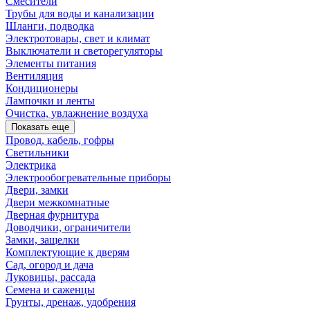
Смесители
Трубы для воды и канализации
Шланги, подводка
Электротовары, свет и климат
Выключатели и светорегуляторы
Элементы питания
Вентиляция
Кондиционеры
Лампочки и ленты
Очистка, увлажнение воздуха
Показать еще
Провод, кабель, гофры
Светильники
Электрика
Электрообогревательные приборы
Двери, замки
Двери межкомнатные
Дверная фурнитура
Доводчики, ограничители
Замки, защелки
Комплектующие к дверям
Сад, огород и дача
Луковицы, рассада
Семена и саженцы
Грунты, дренаж, удобрения