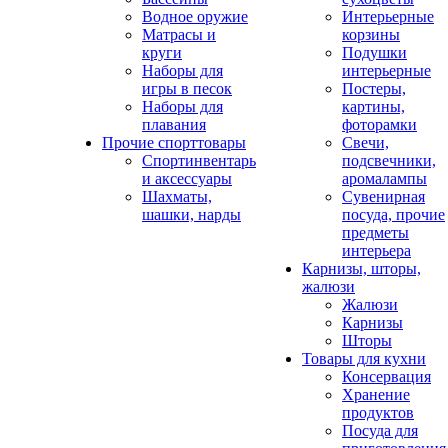
Водное оружие
Интерьерные
Матрасы и
корзины
круги
Подушки
Наборы для
интерьерные
игры в песок
Постеры,
Наборы для
картины,
плавания
фоторамки
Прочие спорттовары
Свечи,
Спортинвентарь
подсвечники,
и аксессуары
аромалампы
Шахматы,
Сувенирная
шашки, нарды
посуда, прочие
предметы
интерьера
Карнизы, шторы,
жалюзи
Жалюзи
Карнизы
Шторы
Товары для кухни
Консервация
Хранение
продуктов
Посуда для